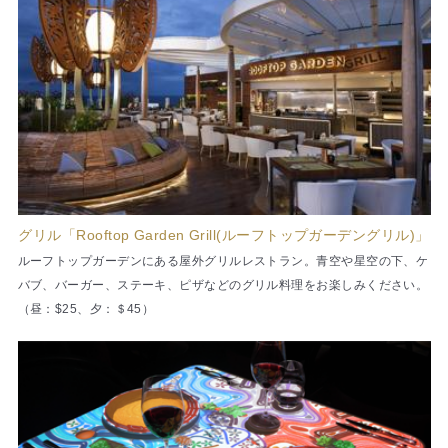
グリル「Rooftop Garden Grill(ルーフトップガーデングリル)」
ルーフトップガーデンにある屋外グリルレストラン。青空や星空の下、ケ
バブ、バーガー、ステーキ、ピザなどのグリル料理をお楽しみください。
（昼：$25、夕：＄45）