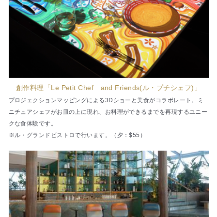
創作料理「Le Petit Chef and Friends(ル・プチシェフ)」
プロジェクションマッピングによる3Dショーと美食がコラボレート。ミ
ニチュアシェフがお皿の上に現れ、お料理ができるまでを再現するユニー
クな食体験です。
※ル・グランドビストロで行います。（夕：$55）