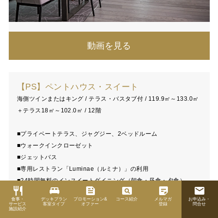
動画を見る
【PS】ペントハウス・スイート
海側ツインまたはキング / テラス・バスタブ付 / 119.9㎡～133.0㎡
＋テラス18㎡～102.0㎡ / 12階
■プライベートテラス、ジャグジー、2ベッドルーム
■ウォークインクローゼット
■ジェットバス
■専用レストラン「Luminae（ルミナ）」の利用
■24時間無料のインスイートダイニング（朝食・昼食・夕食）
restaurant
king_bed
feed
pageview
sticky_note_2
email
■24時間ルームサービス
食事・
デッキプラン
プロモーション&
コース紹介
メルマガ
お申込み・
■専属リトリートホスト、リトリートコンシェルジュ
サービス
客室タイプ
オファー
登録
問合せ
施設紹介
■優先チェックイン、優先テンダーボード乗船、外出時の優先出