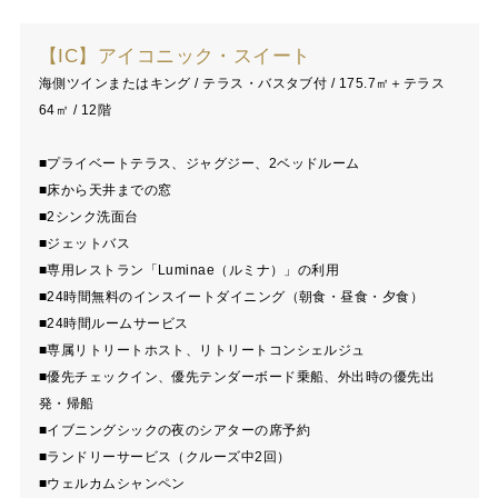
【IC】アイコニック・スイート
海側ツインまたはキング / テラス・バスタブ付 / 175.7㎡＋テラス
64㎡ / 12階
■プライベートテラス、ジャグジー、2ベッドルーム
■床から天井までの窓
■2シンク洗面台
■ジェットバス
■専用レストラン「Luminae（ルミナ）」の利用
■24時間無料のインスイートダイニング（朝食・昼食・夕食）
■24時間ルームサービス
■専属リトリートホスト、リトリートコンシェルジュ
■優先チェックイン、優先テンダーボード乗船、外出時の優先出
発・帰船
■イブニングシックの夜のシアターの席予約
■ランドリーサービス（クルーズ中2回）
■ウェルカムシャンペン