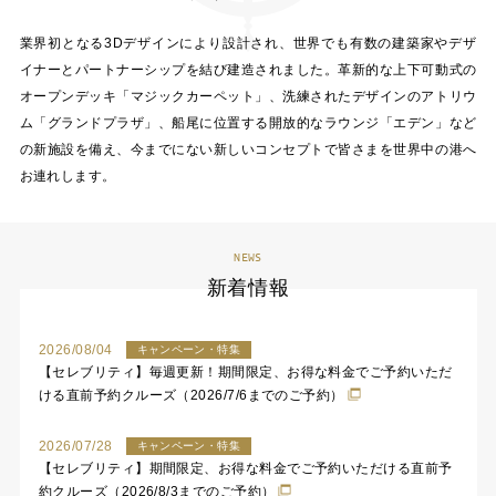
業界初となる3Dデザインにより設計され、世界でも有数の建築家やデザ
イナーとパートナーシップを結び建造されました。革新的な上下可動式の
オープンデッキ「マジックカーペット」、洗練されたデザインのアトリウ
ム「グランドプラザ」、船尾に位置する開放的なラウンジ「エデン」など
の新施設を備え、今までにない新しいコンセプトで皆さまを世界中の港へ
お連れします。
NEWS
新着情報
2026/08/04
キャンペーン・特集
【セレブリティ】毎週更新！期間限定、お得な料金でご予約いただ
ける直前予約クルーズ（2026/7/6までのご予約）
2026/07/28
キャンペーン・特集
【セレブリティ】期間限定、お得な料金でご予約いただける直前予
約クルーズ（2026/8/3までのご予約）