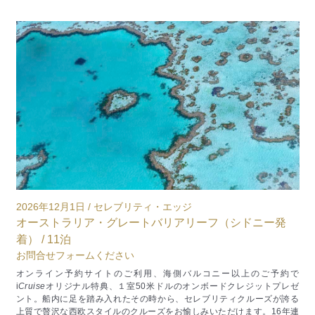
2026年12月21日 / セレブリティ・ミレニアム
2
東南アジア（シンガポール～バリ） / 12泊
お問合せフォームください
¥
オンライン予約サイトのご利用、海側バルコニー以上のご予約で
i
Cruise
オリジナル特典、１室50米ドルのオンボードクレジットプレゼ
i
C
で
ント。活気ある東南アジアの都市を訪れるアジアクルーズ。活気あふれ
ン
レゼ
るシティとのんびりリゾートをお楽しみください。
る
る
年連