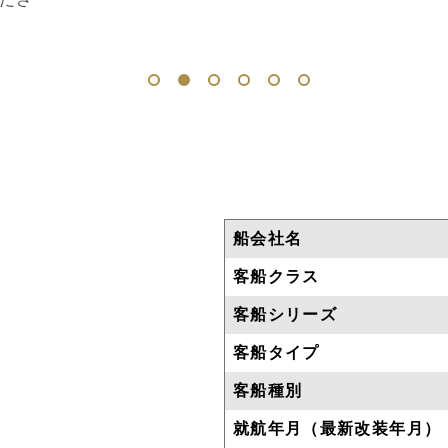
1
2
3
4
5
6
船会社名
客船クラス
客船シリーズ
客船タイプ
客船種別
就航年月（最新改装年月）