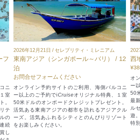
2027年4月26日 / セレブリティ・エクセル
20
12
西地中海（バルセロナ発着） / 11泊
西
¥386,048～
お
オンライン予約サイトのご利用、海側バルコニ
オ
ー以上のご予約で
i
Cruise
オリジナル特典、１室
ー
コニ
50米ドルのオンボードクレジットプレゼント。
5
１室
最新船セレブリティ・エクセルで巡る11泊。バ
最
ト。
ルセロナ発、マデイラ島での一泊を含む3カ国周
ク
クル
遊。異国情緒と最新の贅沢を堪能できる、春の
れ
ート
特別なクルーズです。
ま