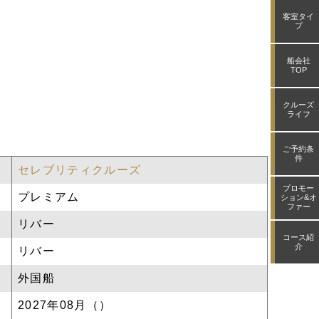
ィクルーズの
客室タイ
プ
さい。
船会社
TOP
クルーズ
ライフ
ご予約条
件
セレブリティクルーズ
プロモー
プレミアム
ション&オ
ファー
リバー
コース紹
介
リバー
外国船
2027年08月（）