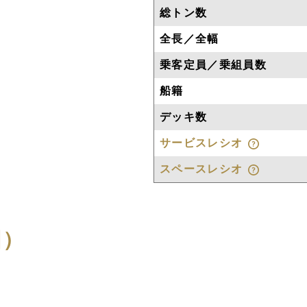
総トン数
全長／全幅
乗客定員／乗組員数
船籍
デッキ数
サービスレシオ
スペースレシオ
図）