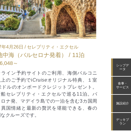
27年7月26日 / セレブリティ・アセント
2027年7月2
地中海（ローマ発着） / 11泊
日本（ 東京 
問合せフォームください
お問合せフ
シップデ
ータ
ンライン予約サイトのご利用、海側バルコニ
オンライン予
以上のご予約で
i
Cruise
オリジナル特典、１室
ー以上のご予
食事・
0米ドルのオンボードクレジットプレゼント。
50米ドルの
サービス
新船セレブリティ・アセントで巡る皆既日食
東京発着で夏
ルーズ11泊。光あふれる海岸線から活気あふ
ィ・ミレニア
施設紹介
る沿岸の町々まで魅力あふれる地中海を尋ね
入れたその時
す。
る上質で贅沢
デッキプ
しみいただけ
ラン
アムクルーズ