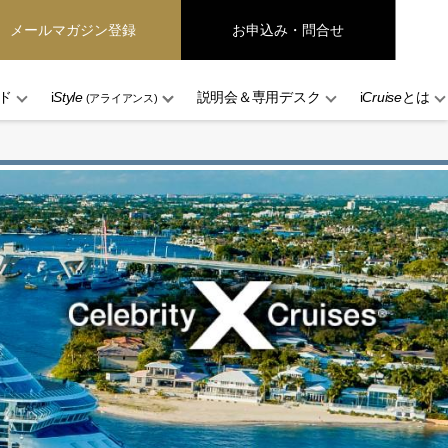
メールマガジン登録
お申込み・問合せ
ド
i
Style
説明会＆専用デスク
i
Cruise
とは
(アライアンス)