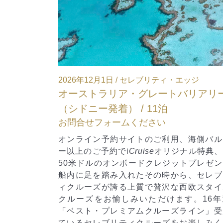
エッジ
2026年12月21日 / セレブリティ・ミレニアム
バリアリーフ
東南アジア（シンガポール～バリ） / 
泊
お問合せフォームください
、海側バルコニ
オンライン予約サイトのご利用、海側バル
ナル特典、１室
ー以上のご予約で
i
Cruise
オリジナル特典、
トプレゼント。
50米ドルのオンボードクレジットプレゼン
ら、セレブリテ
活気ある東南アジアの都市を訪れるアジア
西欧スタイルの
ーズ。活気あふれるシティとのんびりリゾ
す。16年連続
をお楽しみください。
ライン」受賞し
お楽しみくださ