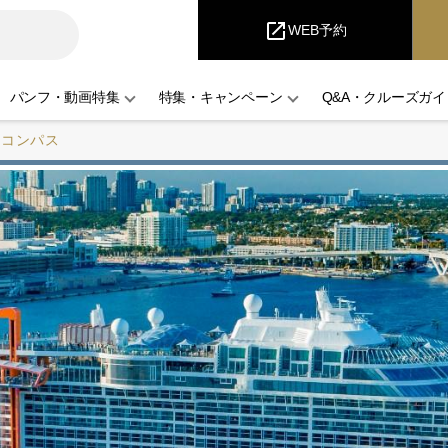
i
Cruise
open_in_new
WEB予約
パンフ・動画特集
特集・キャンペーン
Q&A・クルーズガイ
・コンパス