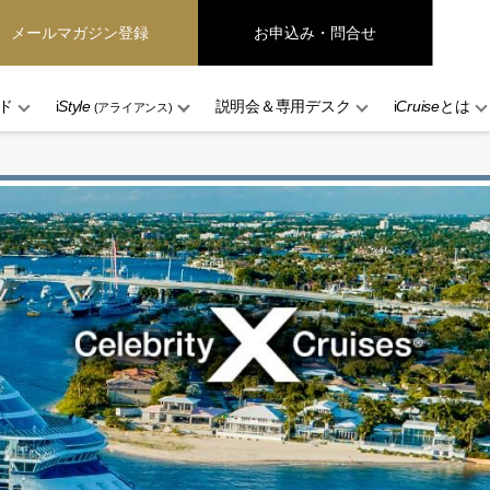
メールマガジン登録
お申込み・問合せ
ド
i
Style
説明会＆専用デスク
i
Cruise
とは
(アライアンス)