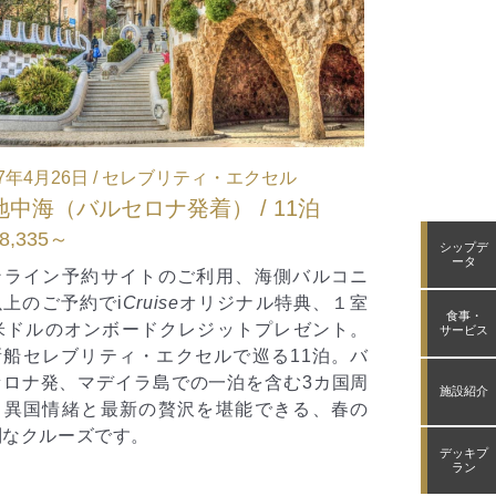
2027年7月26日 / セレブリティ・アセント
2027年
西地中海（ローマ発着） / 11泊
日本（ 
お問合せフォームください
お問合
シップデ
ータ
オンライン予約サイトのご利用、海側バルコニ
オンライ
ー以上のご予約で
i
Cruise
オリジナル特典、１室
ー以上の
食事・
50米ドルのオンボードクレジットプレゼント。
50米ド
サービス
最新船セレブリティ・アセントで巡る皆既日食
東京発着
クルーズ11泊。光あふれる海岸線から活気あふ
ィ・ミレ
施設紹介
れる沿岸の町々まで魅力あふれる地中海を尋ね
入れたそ
ます。
る上質で
デッキプ
しみいた
ラン
アムクル