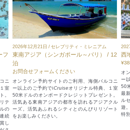
ニアム
2027年4月26日 / セレブリティ・エクセル
/ 12
西地中海（バルセロナ発着） / 11泊
¥388,335～
オンライン予約サイトのご利用、海側バルコニ
ー以上のご予約で
i
Cruise
オリジナル特典、１室
バルコニ
50米ドルのオンボードクレジットプレゼント。
典、１室
最新船セレブリティ・エクセルで巡る11泊。バ
レゼント。
ルセロナ発、マデイラ島での一泊を含む3カ国周
ジアクル
遊。異国情緒と最新の贅沢を堪能できる、春の
リゾート
特別なクルーズです。