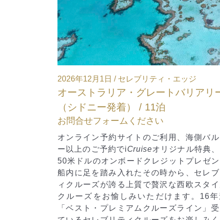
ィ・エッジ
2026年12月21日 / セレブリティ・ミレ
トバリアリーフ
東南アジア（シンガポール～バリ） 
泊
お問合せフォームください
利用、海側バルコニ
オンライン予約サイトのご利用、海側
リジナル特典、１室
ー以上のご予約で
i
Cruise
オリジナル特
ジットプレゼント。
50米ドルのオンボードクレジットプ
時から、セレブリテ
活気ある東南アジアの都市を訪れるア
沢な西欧スタイルの
ーズ。活気あふれるシティとのんびり
けます。16年連続
をお楽しみください。
ーズライン」受賞し
ズをお楽しみくださ