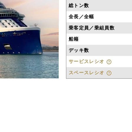
総トン数
全長／全幅
乗客定員／乗組員数
船籍
デッキ数
サービスレシオ
スペースレシオ