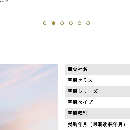
1
2
3
4
5
6
船会社名
客船クラス
客船シリーズ
客船タイプ
客船種別
就航年月（最新改装年月）