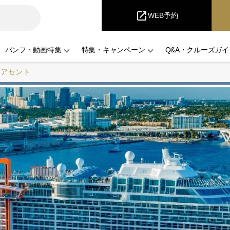
i
Cruise
open_in_new
WEB予約
パンフ・動画特集
特集・キャンペーン
Q&A・クルーズガイ
・アセント