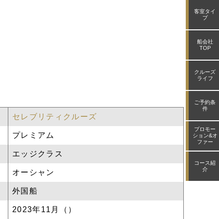
ィクルー
客室タイ
プ
さい。
船会社
TOP
クルーズ
ライフ
ご予約条
件
セレブリティクルーズ
プロモー
プレミアム
ション&オ
ファー
エッジクラス
コース紹
介
オーシャン
外国船
2023年11月（）