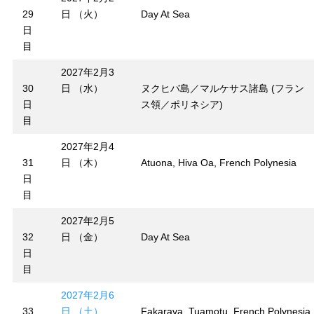
29
日 （火）
Day At Sea
日
目
2027年2月3
30
日 （水）
ヌクヒバ島／マルケサス諸島 (フラン
日
ス領／ポリネシア)
目
2027年2月4
31
日 （木）
Atuona, Hiva Oa, French Polynesia
日
目
2027年2月5
32
日 （金）
Day At Sea
日
目
2027年2月6
33
日 （土）
Fakarava, Tuamotu, French Polynesia