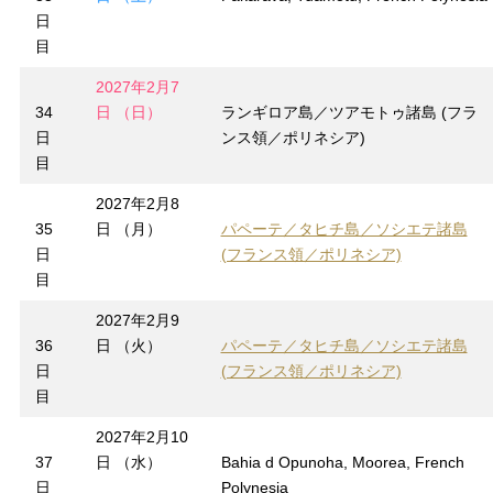
日
目
2027年2月7
34
日 （日）
ランギロア島／ツアモトゥ諸島 (フラ
日
ンス領／ポリネシア)
目
2027年2月8
35
日 （月）
パペーテ／タヒチ島／ソシエテ諸島
日
(フランス領／ポリネシア)
目
2027年2月9
36
日 （火）
パペーテ／タヒチ島／ソシエテ諸島
日
(フランス領／ポリネシア)
目
2027年2月10
37
日 （水）
Bahia d Opunoha, Moorea, French
日
Polynesia