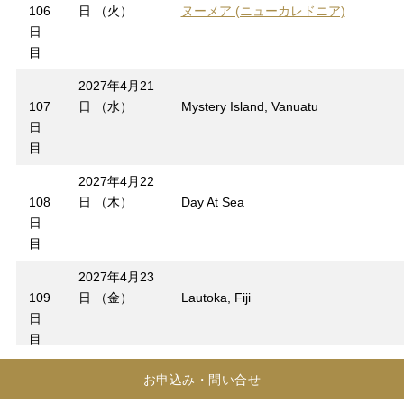
106
日 （火）
ヌーメア (ニューカレドニア)
日
目
2027年4月21
107
日 （水）
Mystery Island, Vanuatu
日
目
2027年4月22
108
日 （木）
Day At Sea
日
目
2027年4月23
109
日 （金）
Lautoka, Fiji
日
目
2027年4月24
お申込み・問い合せ
110
日 （土）
スバ／ビティ・レブ島 (フィジー)