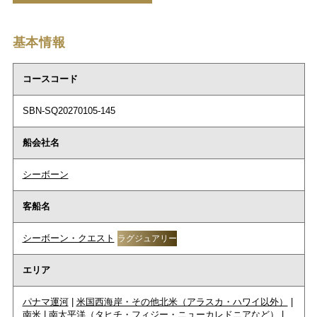
基本情報
コースコード
SBN-SQ20270105-145
船会社名
シーボーン
客船名
シーボーン・クエスト
ラグジュアリー
エリア
パナマ運河
|
米国西海岸・その他北米（アラスカ・ハワイ以外）
|
南米
|
南太平洋（タヒチ・フィジー・ニューカレドニアなど）
|