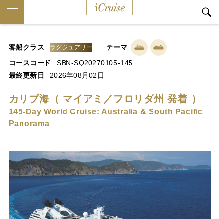
iCruise
客船クラス
テーマ
ラグジュアリー
コースコード
SBN-SQ20270105-145
最終更新日
2026年08月02日
カリブ海（ マイアミ／フロリダ州 発着 ）
145-Day World Cruise: Australia & South Pacific
Panorama