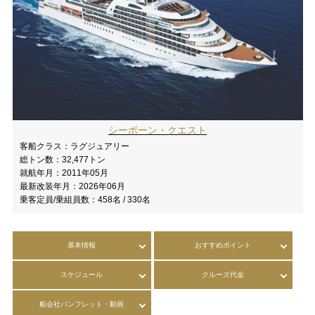
シーボーン・クエスト
客船クラス：
ラグジュアリー
総トン数：
32,477トン
就航年月：
2011年05月
最新改装年月：
2026年06月
乗客定員/乗組員数：
458名 / 330名
基本情報
おすすめポイント
スケジュール
クルーズ代金
船会社パンフレット・動画