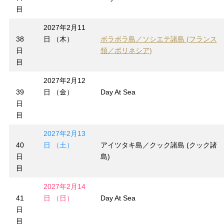
目
2027年2月11
38
日 （木）
ボラボラ島／ソシエテ諸島 (フランス
日
領／ポリネシア)
目
2027年2月12
39
日 （金）
Day At Sea
日
目
2027年2月13
40
日 （土）
アイツタキ島／クック諸島 (クック諸
日
島)
目
2027年2月14
41
日 （日）
Day At Sea
日
目