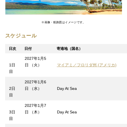
※画像・航路図はイメージです。
スケジュール
日次
日付
寄港地（国名）
2027年1月5
1日
日 （火）
マイアミ／フロリダ州 (アメリカ)
目
2027年1月6
2日
日 （水）
Day At Sea
目
2027年1月7
3日
日 （木）
Day At Sea
目