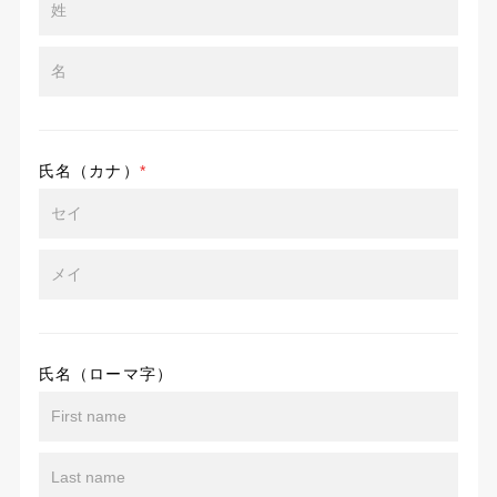
氏名（カナ）
*
氏名（ローマ字）