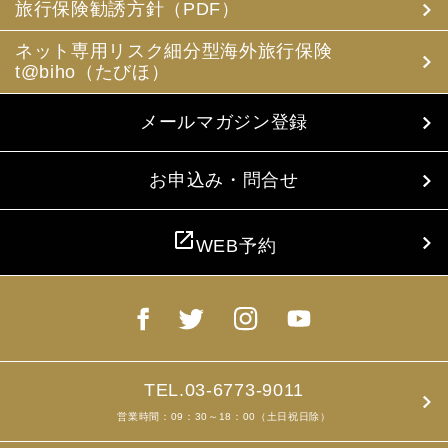
お客様の旅行中の連絡先の方の個人情報をお伺いすること
旅行保険勧誘方針（PDF）
があります。この個人情報は、お客様に疾病等があった場
合で連絡先の方へ連絡の必要があると当社が認めた場合に
ネット専用リスク細分型海外旅行保険
使用させていただきます。お客様は、連絡先の方の個人情
t@biho（たびほ）
報を当社らに提供することについて連絡先の方の同意を得
るものとします。
メールマガジン登録
4. お客様個人情報の収集・利用について
当社は、お客様の個人情報を収集、利用するにあたり、以
下の取扱いをしておりますことを予めご承知おき願いま
お申込み・問合せ
す。
(1) 収集目的、利用範囲をパンフレット、お申込書に明示
し、同意を得ます。
open_in_new
WEB予約
(2) お客様の同意がない限り、収集目的以外に使用いたし
ません。
(3) 預託、第三者提供する場合は、予めその旨をお知らせ
し、同意を得ます。
(4) お客様が未成年者の場合、親権者の同意を得ます。
(5) 今後のお客様のご旅行申込みを簡素化するため、ま
た、お申込のあった旅行の手配及び旅程の管理のために、
以下の当社のグループ企業とお客様情報を共有する場合が
TEL.03-6773-9011
ありますが、厳重に管理・保管いたします。
営業時間：09：30～18：00（土日祝日除）
(6) お申込、資料のご請求等において、お客様が当社にご
提供いただく個人情報の項目をご自分で選択することはお