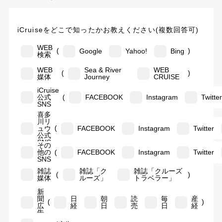
iCruiseをどこで知ったかお教えください(複数回答可)
WEB
(
)
Google
Yahoo!
Bing
検索
WEB
Sea & River
WEB
(
)
媒体
Journey
CRUISE
iCruise
(
公式
FACEBOOK
Instagram
Twitte
SNS
喜多
川リ
(
ュウ
FACEBOOK
Instagram
Twitter
公式
SNS
その
(
他の
FACEBOOK
Instagram
Twitter
SNS
雑誌
雑誌「ク
雑誌「クルーズ
(
)
媒体
ルーズ」
トラベラー」
新
聞
日
朝
読
毎
産
(
)
広
経
日
売
日
経
告