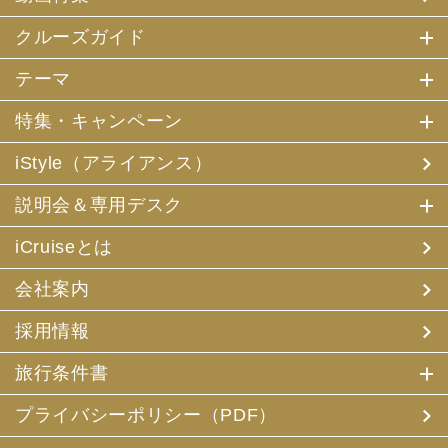
にお客様の個人情報を利用させていただくことがありま
す。
クルーズガイド
(2) 当社は、採用・求人応募者が当社にお申出いただいた
テーマ
個人情報について、本人確認、本人との連絡その他、採
用・求人の業務に必要な範囲内で利用させていただきま
特集・キャンペーン
す。
iStyle（アライアンス）
3. お客様個人情報の第三者への提供
(1) 当社は、お申込みいただいた旅行サービスの手配及び
説明会＆専用デスク
それらのサービスの受領のための手続に必要な範囲内、ま
たは当社の旅行契約上の責任、事故時の費用等を担保する
保険の手続き上必要な範囲内で、それら運送・宿泊機関、
iCruiseとは
保険会社等に対し、お客様の氏名、性別、年齢、住所、電
話番号またはメールアドレス、パスポート番号、クレジッ
会社案内
トカード番号を電磁的方法等で送付することにより提供い
たします。
採用情報
(2) 当社は、旅行先でのお客様のお買い物等の便宜のた
め、当社の保有するお客様の個人データを土産物店に提供
旅行条件書
することがあります。この場合、お客様の氏名、パスポー
ト番号及び搭乗される航空便名等に係る個人データを、予
め電磁的方法等で送付することによって提供いたします。
プライバシーポリシー（PDF）
(3) 当社は、旅行中に疾病・事故等があった場合に備え、