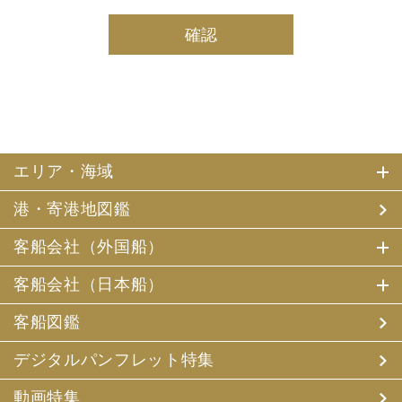
(2) 当社は、採用・求人応募者及び、当社で就業する社員
の個人情報を個人データとして保有しております。
(3) 当社は、当社で就業する社員及び社員の扶養親族、及
び当社が支払調書等を作成する継続的契約関係のある個人
の個人番号（マイナンバー）を個人データとして保有して
おります。
2. お客様個人情報の利用目的
(1) 当社及び当社の代理旅行業者（以下、「当社ら」とい
います。）は、お客様がご旅行の申込みの際にお申出いた
エリア・海域
だいた個人情報についてお客様との連絡のために利用させ
ていただくほか、お客様がお申込みいただいた旅行におい
港・寄港地図鑑
て運送・宿泊機関等（主要な運送・宿泊機関等について契
約書面に記載されています）の提供する旅行サービスの手
配及びそれらのサービスの受領のための手続、また旅行代
客船会社（外国船）
金の支払のための手続に必要な範囲内で利用させていただ
きます。
客船会社（日本船）
その他、当社は、
(1) 当社及び当社の提携する企業の商品やサービス、キャ
客船図鑑
ンペーンのご案内
(2) 旅行参加後のご意見やご感想の提供のお願い
デジタルパンフレット特集
(3) アンケートのお願い
(4) 特典サービスの提供
動画特集
(5) 統計資料の作成