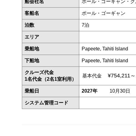
船会社名
ポール・ゴーギャン・ク
客船名
ポール・ゴーギャン
泊数
7泊
エリア
乗船地
Papeete, Tahiti Island
下船地
Papeete, Tahiti Island
クルーズ代金
¥754,211～
基本代金
1名代金（2名1室利用）
乗船日
2027年
10月30日
システム管理コード