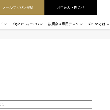
メールマガジン登録
お申込み・問合せ
ド
i
Style
説明会＆専用デスク
iCruiseとは
(アライアンス)
なし