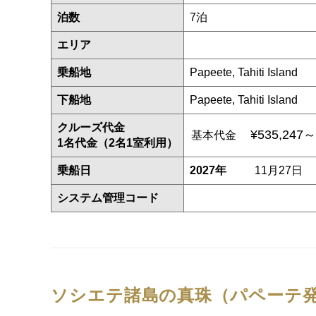
泊数
7泊
エリア
乗船地
Papeete, Tahiti Island
下船地
Papeete, Tahiti Island
クルーズ代金
¥535,247～
基本代金
1名代金（2名1室利用）
乗船日
2027年
11月27日
システム管理コード
ソシエテ諸島の真珠（パペーテ