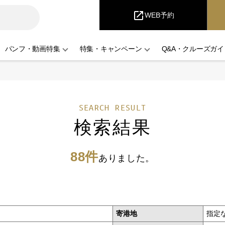
iCruise
open_in_new
WEB予約
パンフ・動画特集
特集・キャンペーン
Q&A・クルーズガイ
SEARCH RESULT
検索結果
88件
ありました。
寄港地
指定