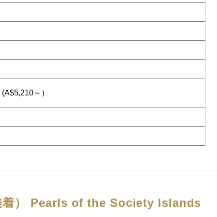
(A$5,210～）
発着）
Pearls of the Society Islands