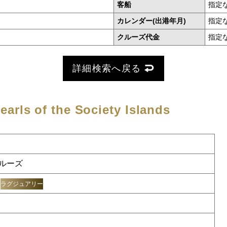
客船
指定
カレンダー(出港年月)
指定
クルーズ代金
指定
詳細検索へ戻る
earls of the Society Islands
ルーズ
ラグジュアリー