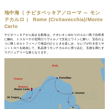
地中海（ チビタベッキア／ローマ ～ モン
テカルロ ）
Rome (Civitavecchia)/Monte
Carlo
チビタベッキアから始まる航海は、ナポレオンゆかりのエルバ島で自然美
に触れ、トスカーナの玄関口リヴォルノで文化とワインに酔い、宝石のよ
うに輝くポルトフィーノで海辺のひとときを楽しみ、セレブが行き交うサ
ン＝トロペを経由して、気品漂うモンテカルロに滑り込む、五感を満たす
ラグジュアリーな旅となります。