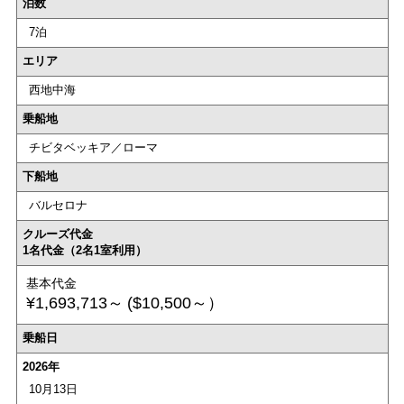
泊数
7泊
エリア
西地中海
乗船地
チビタベッキア／ローマ
下船地
バルセロナ
クルーズ代金
1名代金（2名1室利用）
基本代金
¥1,693,713～
($10,500～）
乗船日
2026年
10月13日