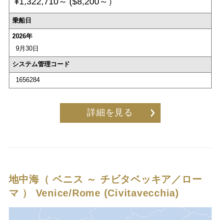
¥1,322,710～
($8,200～）
乗船日
2026年
9月30日
システム管理コード
1656284
詳細を見る
地中海（ ベニス ～ チビタベッキア／ロー
マ ）
Venice/Rome (Civitavecchia)