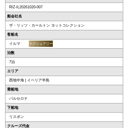
RIZ-IL20261020-007
船会社名
ザ・リッツ・カールトン ヨットコレクション
客船名
イルマ
ラグジュアリー
泊数
7泊
エリア
西地中海 | イベリア半島
乗船地
バルセロナ
下船地
リスボン
クルーズ代金