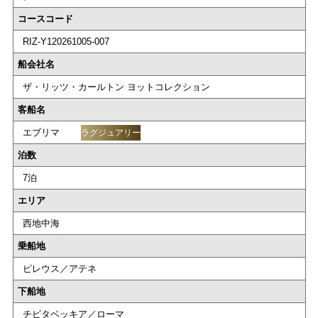
コースコード
RIZ-Y120261005-007
船会社名
ザ・リッツ・カールトン ヨットコレクション
客船名
エブリマ
ラグジュアリー
泊数
7泊
エリア
西地中海
乗船地
ピレウス／アテネ
下船地
チビタベッキア／ローマ