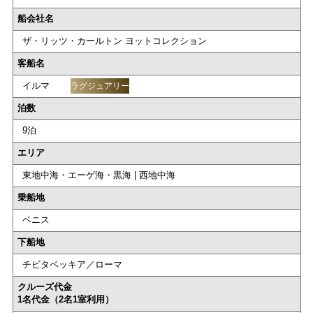
船会社名
ザ・リッツ・カールトン ヨットコレクション
客船名
イルマ
ラグジュアリー
泊数
9泊
エリア
東地中海・エーゲ海・黒海 | 西地中海
乗船地
ベニス
下船地
チビタベッキア／ローマ
クルーズ代金
1名代金（2名1室利用）