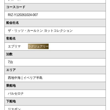
コースコード
RIZ-Y120261024-007
船会社名
ザ・リッツ・カールトン ヨットコレクション
客船名
エブリマ
ラグジュアリー
泊数
7泊
エリア
西地中海 | イベリア半島
乗船地
バルセロナ
下船地
リスボン