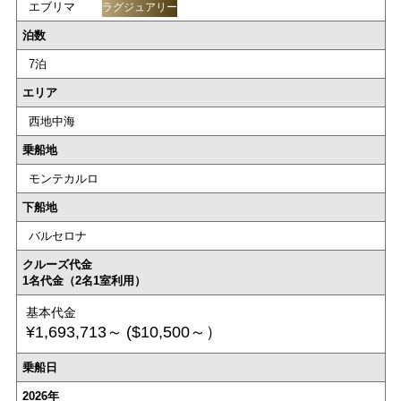
エブリマ
ラグジュアリー
泊数
7泊
エリア
西地中海
乗船地
モンテカルロ
下船地
バルセロナ
クルーズ代金
1名代金（2名1室利用）
基本代金
¥1,693,713～
($10,500～）
乗船日
2026年