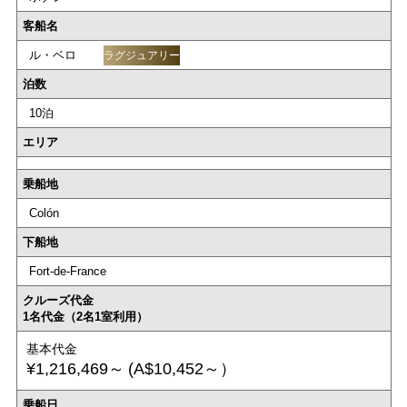
客船名
ル・ベロ
ラグジュアリー
泊数
10泊
エリア
乗船地
Colón
下船地
Fort-de-France
クルーズ代金
1名代金（2名1室利用）
基本代金
¥1,216,469～
(A$10,452～）
乗船日