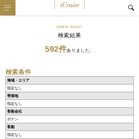
iCruise
SEARCH RESULT
検索結果
592件
ありました。
検索条件
海域・エリア
指定なし
寄港地
指定なし
客船会社
ポナン
客船
指定なし