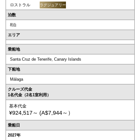
ロストラル
ラグジュアリー
泊数
8泊
エリア
乗船地
Santa Cruz de Tenerife, Canary Islands
下船地
Málaga
クルーズ代金
1名代金（2名1室利用）
基本代金
¥924,517～
(A$7,944～）
乗船日
2027年