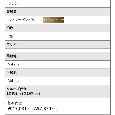
ポナン
客船名
ル・ブーゲンビル
ラグジュアリー
泊数
7泊
エリア
乗船地
Valletta
下船地
Valletta
クルーズ代金
1名代金（2名1室利用）
基本代金
¥917,031～
(A$7,879～）