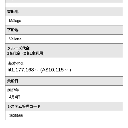
乗船地
Málaga
下船地
Valletta
クルーズ代金
1名代金（2名1室利用）
基本代金
¥1,177,168～
(A$10,115～）
乗船日
2027年
4月4日
システム管理コード
1638566