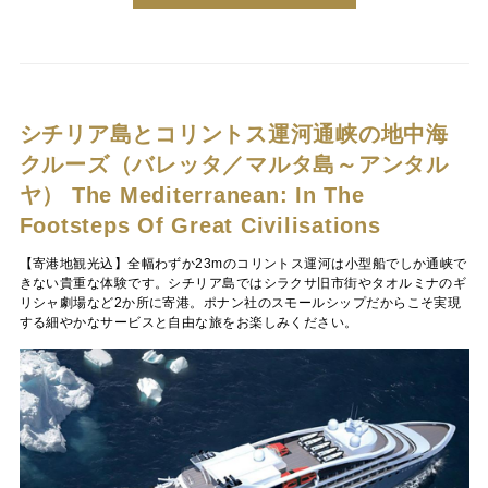
シチリア島とコリントス運河通峡の地中海
クルーズ（バレッタ／マルタ島～アンタル
ヤ）
The Mediterranean: In The
Footsteps Of Great Civilisations
【寄港地観光込】全幅わずか23mのコリントス運河は小型船でしか通峡で
きない貴重な体験です。シチリア島ではシラクサ旧市街やタオルミナのギ
リシャ劇場など2か所に寄港。ポナン社のスモールシップだからこそ実現
する細やかなサービスと自由な旅をお楽しみください。