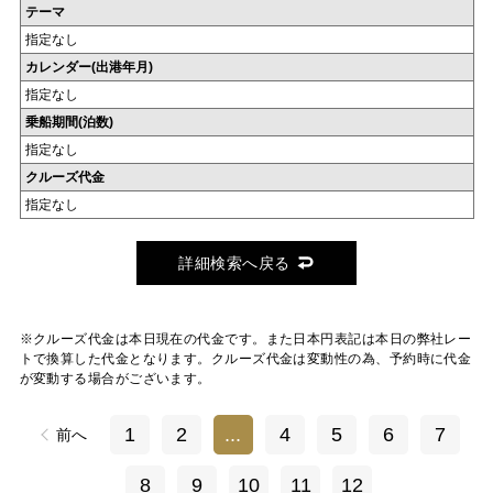
テーマ
指定なし
カレンダー(出港年月)
指定なし
乗船期間(泊数)
指定なし
クルーズ代金
指定なし
詳細検索へ戻る
※クルーズ代金は本日現在の代金です。また日本円表記は本日の弊社レー
トで換算した代金となります。クルーズ代金は変動性の為、予約時に代金
が変動する場合がございます。
1
2
...
4
5
6
7
前へ
8
9
10
11
12