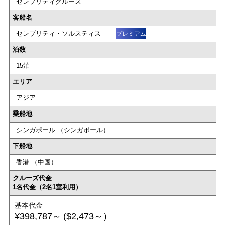
セレブリティクルーズ
客船名
セレブリティ・ソルスティス
プレミアム
泊数
15泊
エリア
アジア
乗船地
シンガポール （シンガポール）
下船地
香港 （中国）
クルーズ代金
1名代金（2名1室利用）
基本代金
¥398,787～
($2,473～）