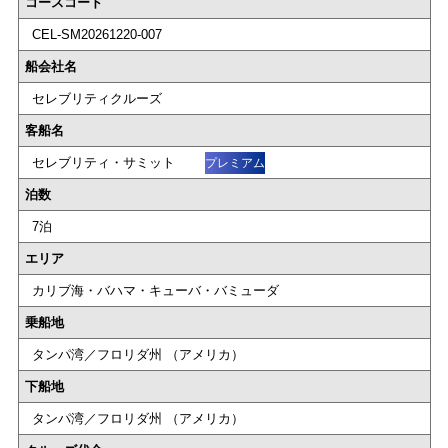
コースコード
CEL-SM20261220-007
船会社名
セレブリティクルーズ
客船名
セレブリティ・サミット
プレミアム
泊数
7泊
エリア
カリブ海・バハマ・キューバ・バミューダ
乗船地
タンパ湾／フロリダ州 （アメリカ）
下船地
タンパ湾／フロリダ州 （アメリカ）