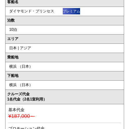
客船名
ダイヤモンド・プリンセス
プレミアム
泊数
10泊
エリア
日本 | アジア
乗船地
横浜 （日本）
下船地
横浜 （日本）
クルーズ代金
1名代金（2名1室利用）
基本代金
¥187,000～
プロモーション代金