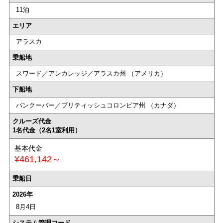
11泊
エリア
アラスカ
乗船地
スワード／アンカレッジ／アラスカ州 （アメリカ）
下船地
バンクーバー／ブリティッシュコロンビア州 （カナダ）
クルーズ代金
1名代金（2名1室利用）
基本代金
¥461,142～
乗船日
2026年
8月4日
システム管理コード