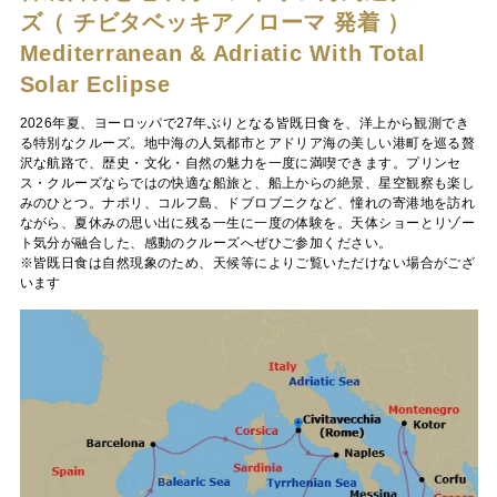
ズ（ チビタベッキア／ローマ 発着 ）
Mediterranean & Adriatic With Total
Solar Eclipse
2026年夏、ヨーロッパで27年ぶりとなる皆既日食を、洋上から観測でき
る特別なクルーズ。地中海の人気都市とアドリア海の美しい港町を巡る贅
沢な航路で、歴史・文化・自然の魅力を一度に満喫できます。プリンセ
ス・クルーズならではの快適な船旅と、船上からの絶景、星空観察も楽し
みのひとつ。ナポリ、コルフ島、ドブロブニクなど、憧れの寄港地を訪れ
ながら、夏休みの思い出に残る一生に一度の体験を。天体ショーとリゾー
ト気分が融合した、感動のクルーズへぜひご参加ください。
※皆既日食は自然現象のため、天候等によりご覧いただけない場合がござ
います