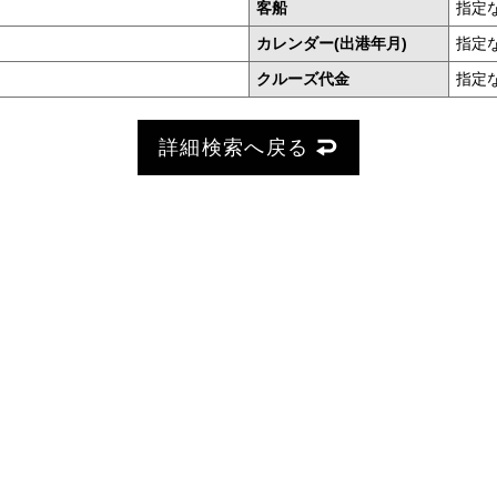
客船
指定
カレンダー(出港年月)
指定
クルーズ代金
指定
詳細検索へ戻る