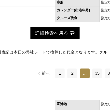
客船
指定
カレンダー(出港年月)
指定
クルーズ代金
指定
詳細検索へ戻る
円表記は本日の弊社レートで換算した代金となります。クル
1
2
...
35
3
前へ
寄港地
指定