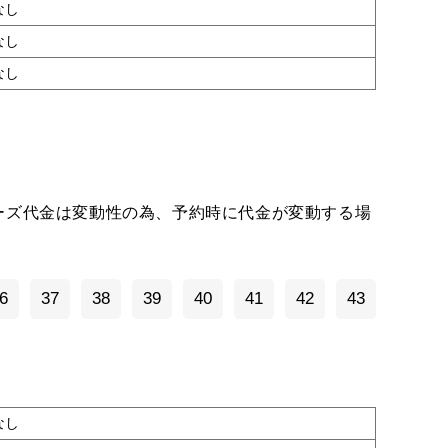
なし
なし
なし
ーズ代金は変動性の為、予約時に代金が変動する場
6
37
38
39
40
41
42
43
なし