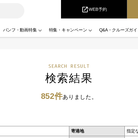
iCruise
open_in_new
WEB予約
パンフ・動画特集
特集・キャンペーン
Q&A・クルーズガイ
SEARCH RESULT
検索結果
852件
ありました。
寄港地
指定