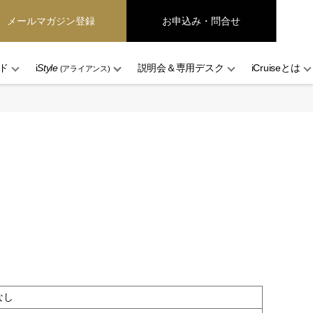
メールマガジン登録
お申込み・問合せ
ド
i
Style
説明会＆専用デスク
iCruiseとは
(アライアンス)
なし