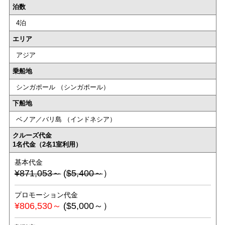
泊数
4泊
エリア
アジア
乗船地
シンガポール （シンガポール）
下船地
ベノア／バリ島 （インドネシア）
クルーズ代金
1名代金（2名1室利用）
基本代金
¥871,053～
(
$5,400～
）
プロモーション代金
¥806,530～
($5,000～）