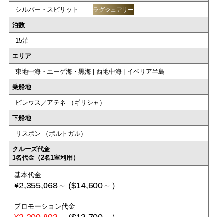
シルバー・スピリット
ラグジュアリー
泊数
15泊
エリア
東地中海・エーゲ海・黒海 | 西地中海 | イベリア半島
乗船地
ピレウス／アテネ （ギリシャ）
下船地
リスボン （ポルトガル）
クルーズ代金
1名代金（2名1室利用）
基本代金
¥2,355,068～
(
$14,600～
）
プロモーション代金