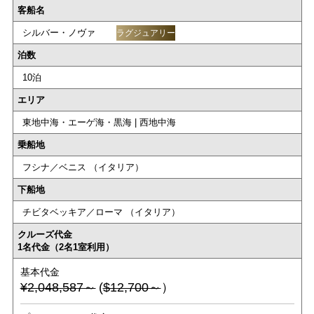
客船名
シルバー・ノヴァ
ラグジュアリー
泊数
10泊
エリア
東地中海・エーゲ海・黒海 | 西地中海
乗船地
フシナ／ベニス （イタリア）
下船地
チビタベッキア／ローマ （イタリア）
クルーズ代金
1名代金（2名1室利用）
基本代金
¥2,048,587～
(
$12,700～
）