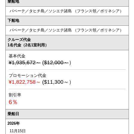
乗船地
パペーテ／タヒチ島／ソシエテ諸島 （フランス領／ポリネシア）
下船地
パペーテ／タヒチ島／ソシエテ諸島 （フランス領／ポリネシア）
クルーズ代金
1名代金（2名1室利用）
基本代金
¥1,935,672～
(
$12,000～
）
プロモーション代金
¥1,822,758～
($11,300～）
割引率
6％
乗船日
2026年
11月15日