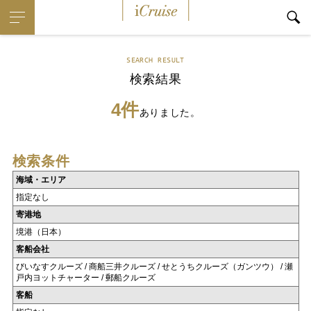
iCruise
SEARCH RESULT
検索結果
4件
ありました。
検索条件
海域・エリア
指定なし
寄港地
境港（日本）
客船会社
びいなすクルーズ / 商船三井クルーズ / せとうちクルーズ（ガンツウ） / 瀬
戸内ヨットチャーター / 郵船クルーズ
客船