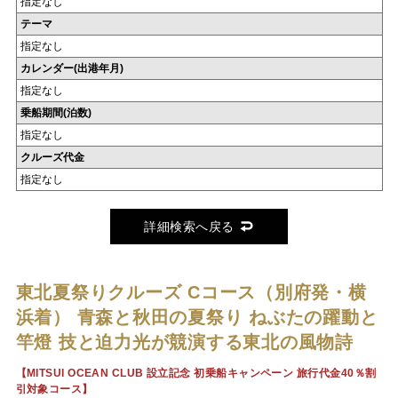
指定なし
テーマ
指定なし
カレンダー(出港年月)
指定なし
乗船期間(泊数)
指定なし
クルーズ代金
指定なし
詳細検索へ戻る
東北夏祭りクルーズ Cコース（別府発・横
浜着）
青森と秋田の夏祭り ねぶたの躍動と
竿燈 技と迫力光が競演する東北の風物詩
【MITSUI OCEAN CLUB 設立記念 初乗船キャンペーン 旅行代金40％割
引対象コース】