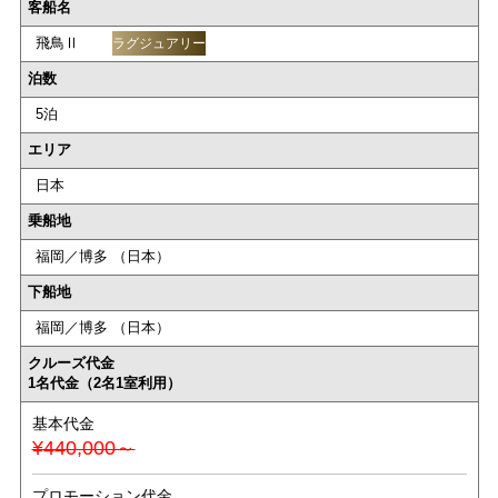
客船名
飛鳥Ⅱ
ラグジュアリー
泊数
5泊
エリア
日本
乗船地
福岡／博多 （日本）
下船地
福岡／博多 （日本）
クルーズ代金
1名代金（2名1室利用）
基本代金
¥440,000～
プロモーション代金