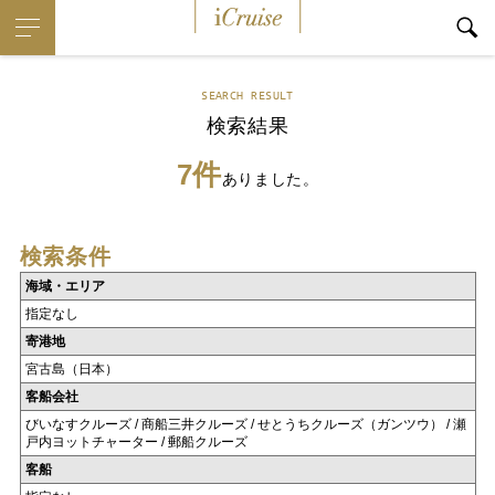
iCruise
SEARCH RESULT
検索結果
7件
ありました。
検索条件
海域・エリア
指定なし
寄港地
宮古島（日本）
客船会社
びいなすクルーズ / 商船三井クルーズ / せとうちクルーズ（ガンツウ） / 瀬
戸内ヨットチャーター / 郵船クルーズ
客船