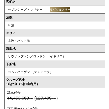
客船名
セブンシーズ・マリナー
ラグジュアリー
泊数
18泊
エリア
北欧・バルト海
乗船地
サウサンプトン／ロンドン （イギリス）
下船地
コペンハーゲン （デンマーク）
クルーズ代金
1名代金（2名1室利用）
基本代金
¥4,453,669～
(
$27,499～
）
プロモーション代金