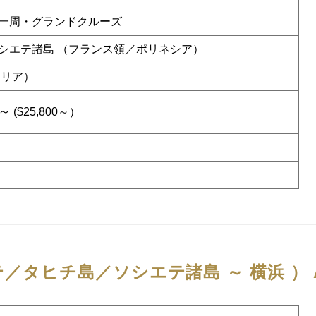
一周・グランドクルーズ
シエテ諸島 （フランス領／ポリネシア）
ラリア）
4～
($25,800～）
／タヒチ島／ソシエテ諸島 ～ 横浜 ）