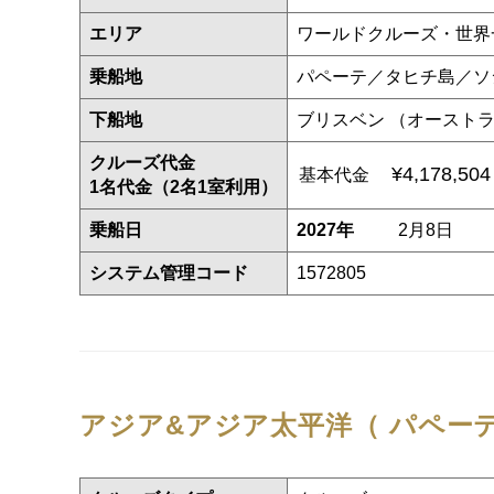
エリア
ワールドクルーズ・世界
乗船地
パペーテ／タヒチ島／ソ
下船地
ブリスベン （オースト
クルーズ代金
¥4,178,50
基本代金
1名代金（2名1室利用）
乗船日
2027年
2月8日
システム管理コード
1572805
アジア&アジア太平洋（ パペーテ