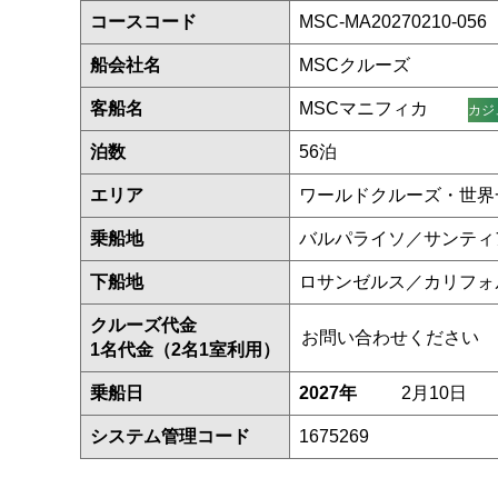
コースコード
MSC-MA20270210-056
船会社名
MSCクルーズ
客船名
MSCマニフィカ
カジ
泊数
56泊
エリア
ワールドクルーズ・世界
乗船地
バルパライソ／サンティ
下船地
ロサンゼルス／カリフォ
クルーズ代金
お問い合わせください
1名代金（2名1室利用）
乗船日
2027年
2月10日
システム管理コード
1675269