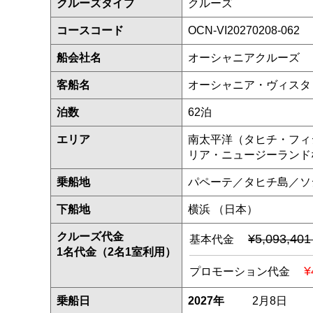
クルーズタイプ
クルーズ
コースコード
OCN-VI20270208-062
船会社名
オーシャニアクルーズ
客船名
オーシャニア・ヴィス
泊数
62泊
エリア
南太平洋（タヒチ・フィ
リア・ニュージーランドなど
乗船地
パペーテ／タヒチ島／ソ
下船地
横浜 （日本）
クルーズ代金
¥5,093,40
基本代金
1名代金（2名1室利用）
¥
プロモーション代金
乗船日
2027年
2月8日