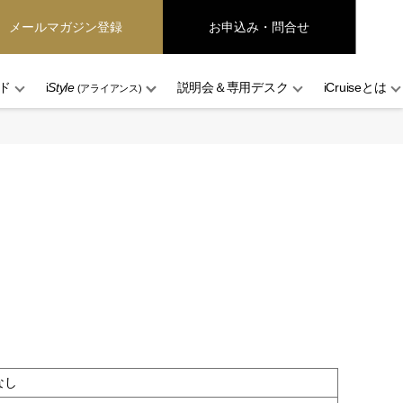
メールマガジン登録
お申込み・問合せ
ド
i
Style
説明会＆専用デスク
iCruiseとは
(アライアンス)
なし