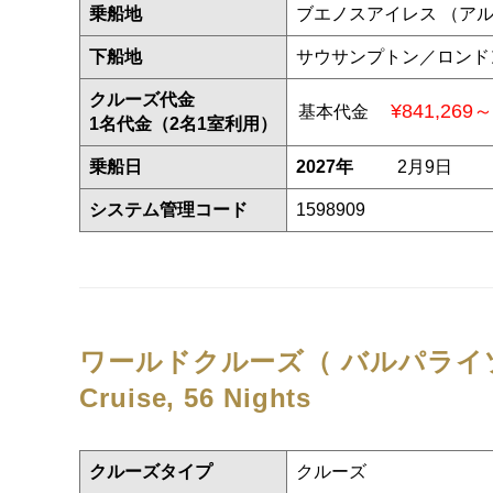
乗船地
ブエノスアイレス （ア
下船地
サウサンプトン／ロンド
クルーズ代金
¥841,269～
基本代金
1名代金（2名1室利用）
乗船日
2027年
2月9日
システム管理コード
1598909
ワールドクルーズ（ バルパライ
Cruise, 56 Nights
クルーズタイプ
クルーズ