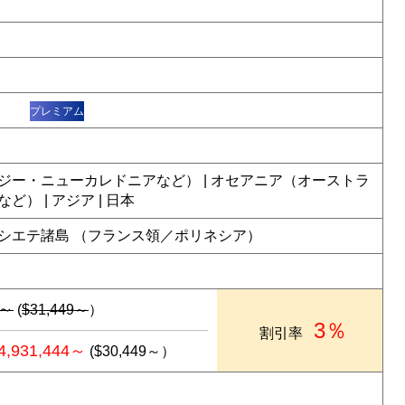
タ
プレミアム
ジー・ニューカレドニアなど） | オセアニア（オーストラ
） | アジア | 日本
シエテ諸島 （フランス領／ポリネシア）
1～
(
$31,449～
）
3％
割引率
4,931,444～
($30,449～）