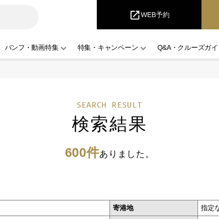
iCruise
open_in_new
WEB予約
パンフ・動画特集
特集・キャンペーン
Q&A・クルーズガイ
SEARCH RESULT
検索結果
600件
ありました。
寄港地
指定