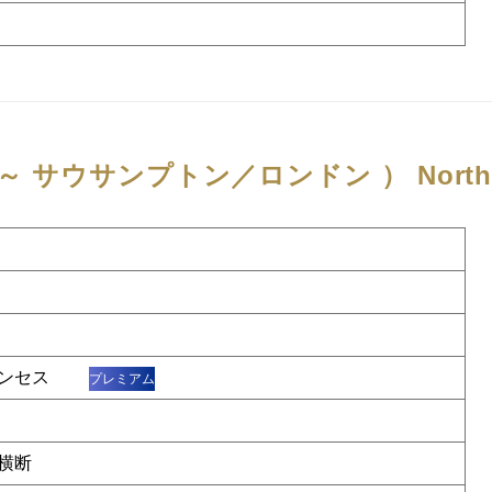
 ～ サウサンプトン／ロンドン ）
North
リンセス
プレミアム
横断