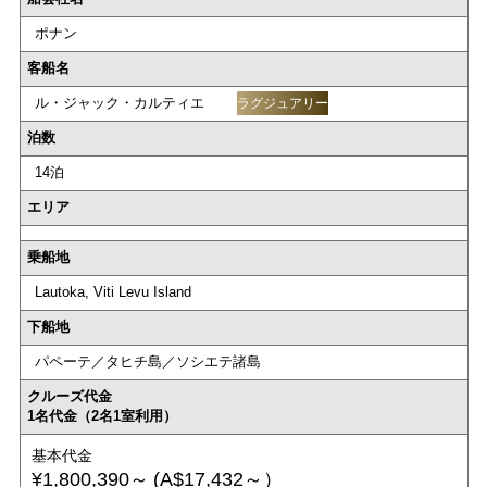
ポナン
客船名
ル・ジャック・カルティエ
ラグジュアリー
泊数
14泊
エリア
乗船地
Lautoka, Viti Levu Island
下船地
パペーテ／タヒチ島／ソシエテ諸島
クルーズ代金
1名代金（2名1室利用）
基本代金
¥1,800,390～
(A$17,432～）