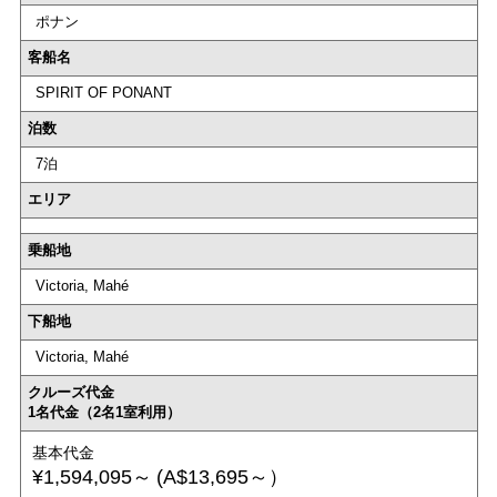
ポナン
客船名
SPIRIT OF PONANT
泊数
7泊
エリア
乗船地
Victoria, Mahé
下船地
Victoria, Mahé
クルーズ代金
1名代金（2名1室利用）
基本代金
¥1,594,095～
(A$13,695～）