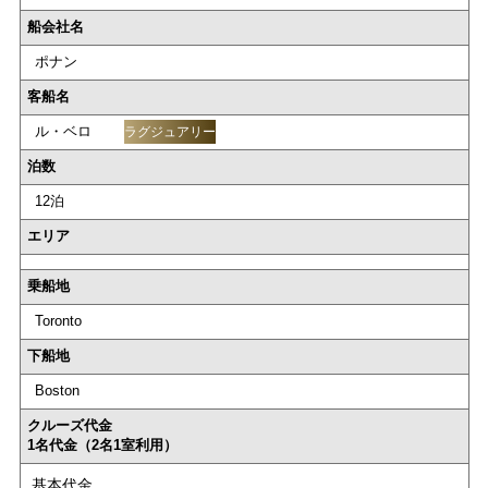
船会社名
ポナン
客船名
ル・ベロ
ラグジュアリー
泊数
12泊
エリア
乗船地
Toronto
下船地
Boston
クルーズ代金
1名代金（2名1室利用）
基本代金