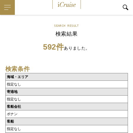
iCruise
SEARCH RESULT
検索結果
592件
ありました。
検索条件
海域・エリア
指定なし
寄港地
指定なし
客船会社
ポナン
客船
指定なし