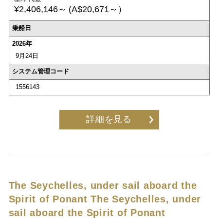
¥2,406,146～
(A$20,671～）
乗船日
2026年
9月24日
システム管理コード
1556143
詳細を見る
The Seychelles, under sail aboard the
Spirit of Ponant
The Seychelles, under
sail aboard the Spirit of Ponant