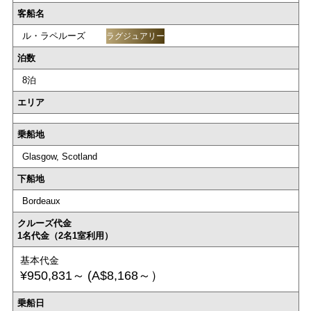
客船名
ル・ラペルーズ
ラグジュアリー
泊数
8泊
エリア
乗船地
Glasgow, Scotland
下船地
Bordeaux
クルーズ代金
1名代金（2名1室利用）
基本代金
¥950,831～
(A$8,168～）
乗船日