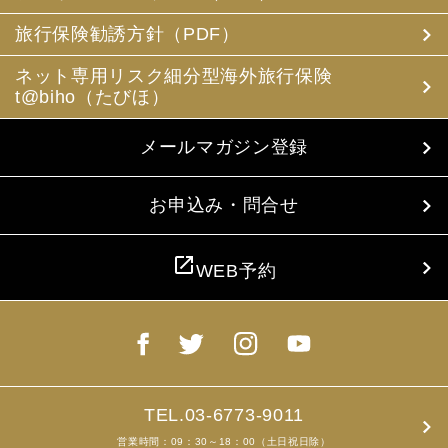
(3) 当社は、旅行中に疾病・事故等があった場合に備え、
お客様の旅行中の連絡先の方の個人情報をお伺いすること
旅行保険勧誘方針（PDF）
があります。この個人情報は、お客様に疾病等があった場
合で連絡先の方へ連絡の必要があると当社が認めた場合に
ネット専用リスク細分型海外旅行保険
使用させていただきます。お客様は、連絡先の方の個人情
t@biho（たびほ）
報を当社らに提供することについて連絡先の方の同意を得
るものとします。
メールマガジン登録
4. お客様個人情報の収集・利用について
当社は、お客様の個人情報を収集、利用するにあたり、以
下の取扱いをしておりますことを予めご承知おき願いま
お申込み・問合せ
す。
(1) 収集目的、利用範囲をパンフレット、お申込書に明示
し、同意を得ます。
open_in_new
WEB予約
(2) お客様の同意がない限り、収集目的以外に使用いたし
ません。
(3) 預託、第三者提供する場合は、予めその旨をお知らせ
し、同意を得ます。
(4) お客様が未成年者の場合、親権者の同意を得ます。
(5) 今後のお客様のご旅行申込みを簡素化するため、ま
た、お申込のあった旅行の手配及び旅程の管理のために、
以下の当社のグループ企業とお客様情報を共有する場合が
TEL.03-6773-9011
ありますが、厳重に管理・保管いたします。
営業時間：09：30～18：00（土日祝日除）
(6) お申込、資料のご請求等において、お客様が当社にご