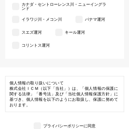
カナダ・セントローレンス川・ニューイングラ
ンド
イラワジ川・メコン川
パナマ運河
スエズ運河
キール運河
コリントス運河
個人情報の取り扱いについて
株式会社ＩＣＭ（以下「当社」）は、「個人情報の保護に
関する法律」「番号法」及び「当社個人情報保護方針」に
基づき、個人情報を以下のようにお取扱し、保護に努めて
おります。
1. 当社の保有する個人情報
(1) 当社は、お客様がご旅行の申込等にあたり当社に提供
プライバシーポリシーに同意
いただいた個人情報の一部を個人データとして保有