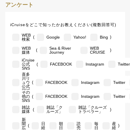
アンケート
iCruiseをどこで知ったかお教えください(複数回答可)
WEB
(
)
Google
Yahoo!
Bing
検索
WEB
Sea & River
WEB
(
)
媒体
Journey
CRUISE
iCruise
(
公式
FACEBOOK
Instagram
Twitte
SNS
喜多
川リ
(
ュウ
FACEBOOK
Instagram
Twitter
公式
SNS
その
(
他の
FACEBOOK
Instagram
Twitter
SNS
雑誌
雑誌「ク
雑誌「クルーズ
(
)
媒体
ルーズ」
トラベラー」
新
聞
日
朝
読
毎
産
(
)
広
経
日
売
日
経