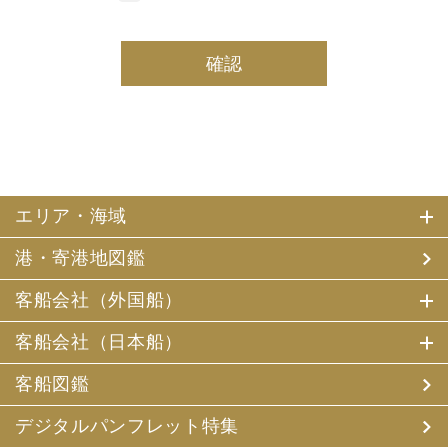
しております。
(2) 当社は、採用・求人応募者及び、当社で就業する社員
の個人情報を個人データとして保有しております。
(3) 当社は、当社で就業する社員及び社員の扶養親族、及
び当社が支払調書等を作成する継続的契約関係のある個人
の個人番号（マイナンバー）を個人データとして保有して
おります。
2. お客様個人情報の利用目的
(1) 当社及び当社の代理旅行業者（以下、「当社ら」とい
います。）は、お客様がご旅行の申込みの際にお申出いた
エリア・海域
だいた個人情報についてお客様との連絡のために利用させ
ていただくほか、お客様がお申込みいただいた旅行におい
港・寄港地図鑑
て運送・宿泊機関等（主要な運送・宿泊機関等について契
約書面に記載されています）の提供する旅行サービスの手
配及びそれらのサービスの受領のための手続、また旅行代
客船会社（外国船）
金の支払のための手続に必要な範囲内で利用させていただ
きます。
客船会社（日本船）
その他、当社は、
(1) 当社及び当社の提携する企業の商品やサービス、キャ
客船図鑑
ンペーンのご案内
(2) 旅行参加後のご意見やご感想の提供のお願い
デジタルパンフレット特集
(3) アンケートのお願い