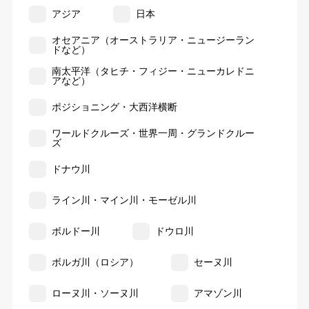
アジア
日本
オセアニア（オーストラリア・ニュージーラン
ドなど）
南太平洋（タヒチ・フィジー・ニューカレドニ
アなど）
ポジショニング・大西洋横断
ワールドクルーズ・世界一周・グランドクルー
ズ
ドナウ川
ライン川・マイン川・モーゼル川
ボルドー川
ドウロ川
ボルガ川（ロシア）
セーヌ川
ローヌ川・ソーヌ川
アマゾン川