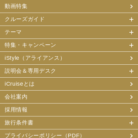
(4) 特典サービスの提供
動画特集
(5) 統計資料の作成
にお客様の個人情報を利用させていただくことがありま
す。
クルーズガイド
(2) 当社は、採用・求人応募者が当社にお申出いただいた
テーマ
個人情報について、本人確認、本人との連絡その他、採
用・求人の業務に必要な範囲内で利用させていただきま
特集・キャンペーン
す。
iStyle（アライアンス）
3. お客様個人情報の第三者への提供
(1) 当社は、お申込みいただいた旅行サービスの手配及び
説明会＆専用デスク
それらのサービスの受領のための手続に必要な範囲内、ま
たは当社の旅行契約上の責任、事故時の費用等を担保する
保険の手続き上必要な範囲内で、それら運送・宿泊機関、
iCruiseとは
保険会社等に対し、お客様の氏名、性別、年齢、住所、電
話番号またはメールアドレス、パスポート番号、クレジッ
会社案内
トカード番号を電磁的方法等で送付することにより提供い
たします。
採用情報
(2) 当社は、旅行先でのお客様のお買い物等の便宜のた
め、当社の保有するお客様の個人データを土産物店に提供
旅行条件書
することがあります。この場合、お客様の氏名、パスポー
ト番号及び搭乗される航空便名等に係る個人データを、予
め電磁的方法等で送付することによって提供いたします。
プライバシーポリシー（PDF）