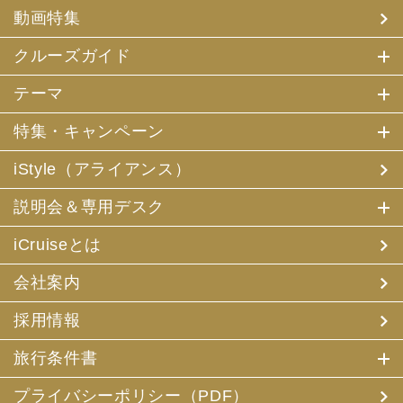
(4) 特典サービスの提供
動画特集
(5) 統計資料の作成
にお客様の個人情報を利用させていただくことがありま
す。
クルーズガイド
(2) 当社は、採用・求人応募者が当社にお申出いただいた
テーマ
個人情報について、本人確認、本人との連絡その他、採
用・求人の業務に必要な範囲内で利用させていただきま
特集・キャンペーン
す。
iStyle（アライアンス）
3. お客様個人情報の第三者への提供
(1) 当社は、お申込みいただいた旅行サービスの手配及び
説明会＆専用デスク
それらのサービスの受領のための手続に必要な範囲内、ま
たは当社の旅行契約上の責任、事故時の費用等を担保する
保険の手続き上必要な範囲内で、それら運送・宿泊機関、
iCruiseとは
保険会社等に対し、お客様の氏名、性別、年齢、住所、電
話番号またはメールアドレス、パスポート番号、クレジッ
会社案内
トカード番号を電磁的方法等で送付することにより提供い
たします。
採用情報
(2) 当社は、旅行先でのお客様のお買い物等の便宜のた
め、当社の保有するお客様の個人データを土産物店に提供
旅行条件書
することがあります。この場合、お客様の氏名、パスポー
ト番号及び搭乗される航空便名等に係る個人データを、予
め電磁的方法等で送付することによって提供いたします。
プライバシーポリシー（PDF）