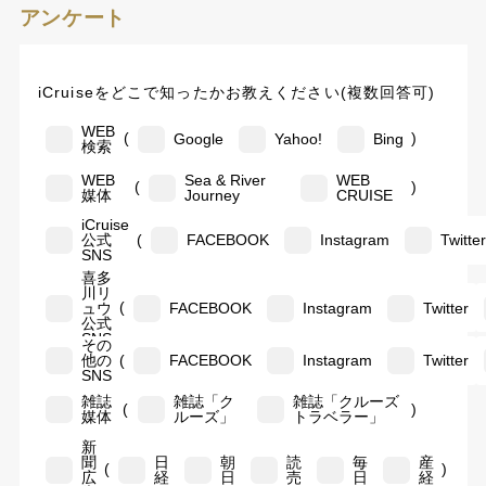
アンケート
iCruiseをどこで知ったかお教えください(複数回答可)
WEB
(
)
Google
Yahoo!
Bing
検索
WEB
Sea & River
WEB
(
)
媒体
Journey
CRUISE
iCruise
(
公式
FACEBOOK
Instagram
Twitte
SNS
喜多
川リ
(
ュウ
FACEBOOK
Instagram
Twitter
公式
SNS
その
(
他の
FACEBOOK
Instagram
Twitter
SNS
雑誌
雑誌「ク
雑誌「クルーズ
(
)
媒体
ルーズ」
トラベラー」
新
聞
日
朝
読
毎
産
(
)
広
経
日
売
日
経