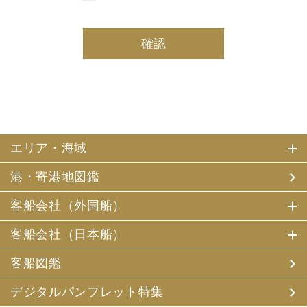
しております。
(2) 当社は、採用・求人応募者及び、当社で就業する社員
の個人情報を個人データとして保有しております。
(3) 当社は、当社で就業する社員及び社員の扶養親族、及
び当社が支払調書等を作成する継続的契約関係のある個人
の個人番号（マイナンバー）を個人データとして保有して
おります。
2. お客様個人情報の利用目的
(1) 当社及び当社の代理旅行業者（以下、「当社ら」とい
います。）は、お客様がご旅行の申込みの際にお申出いた
エリア・海域
だいた個人情報についてお客様との連絡のために利用させ
ていただくほか、お客様がお申込みいただいた旅行におい
港・寄港地図鑑
て運送・宿泊機関等（主要な運送・宿泊機関等について契
約書面に記載されています）の提供する旅行サービスの手
配及びそれらのサービスの受領のための手続、また旅行代
客船会社（外国船）
金の支払のための手続に必要な範囲内で利用させていただ
きます。
客船会社（日本船）
その他、当社は、
(1) 当社及び当社の提携する企業の商品やサービス、キャ
客船図鑑
ンペーンのご案内
(2) 旅行参加後のご意見やご感想の提供のお願い
デジタルパンフレット特集
(3) アンケートのお願い