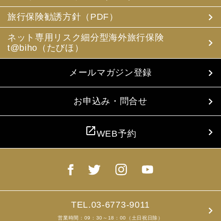
(3) 当社は、旅行中に疾病・事故等があった場合に備え、
お客様の旅行中の連絡先の方の個人情報をお伺いすること
旅行保険勧誘方針（PDF）
があります。この個人情報は、お客様に疾病等があった場
合で連絡先の方へ連絡の必要があると当社が認めた場合に
ネット専用リスク細分型海外旅行保険
使用させていただきます。お客様は、連絡先の方の個人情
t@biho（たびほ）
報を当社らに提供することについて連絡先の方の同意を得
るものとします。
メールマガジン登録
4. お客様個人情報の収集・利用について
当社は、お客様の個人情報を収集、利用するにあたり、以
下の取扱いをしておりますことを予めご承知おき願いま
お申込み・問合せ
す。
(1) 収集目的、利用範囲をパンフレット、お申込書に明示
し、同意を得ます。
open_in_new
WEB予約
(2) お客様の同意がない限り、収集目的以外に使用いたし
ません。
(3) 預託、第三者提供する場合は、予めその旨をお知らせ
し、同意を得ます。
(4) お客様が未成年者の場合、親権者の同意を得ます。
(5) 今後のお客様のご旅行申込みを簡素化するため、ま
た、お申込のあった旅行の手配及び旅程の管理のために、
以下の当社のグループ企業とお客様情報を共有する場合が
TEL.03-6773-9011
ありますが、厳重に管理・保管いたします。
営業時間：09：30～18：00（土日祝日除）
(6) お申込、資料のご請求等において、お客様が当社にご