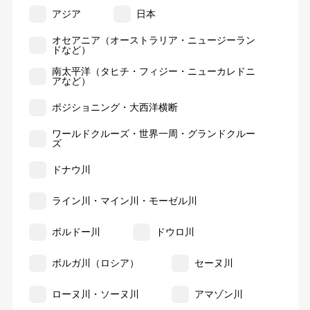
アジア
日本
オセアニア（オーストラリア・ニュージーラン
ドなど）
南太平洋（タヒチ・フィジー・ニューカレドニ
アなど）
ポジショニング・大西洋横断
ワールドクルーズ・世界一周・グランドクルー
ズ
ドナウ川
ライン川・マイン川・モーゼル川
ボルドー川
ドウロ川
ボルガ川（ロシア）
セーヌ川
ローヌ川・ソーヌ川
アマゾン川