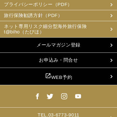
め電磁的方法等で送付することによって提供いたします。
プライバシーポリシー（PDF）
(3) 当社は、旅行中に疾病・事故等があった場合に備え、
お客様の旅行中の連絡先の方の個人情報をお伺いすること
旅行保険勧誘方針（PDF）
があります。この個人情報は、お客様に疾病等があった場
合で連絡先の方へ連絡の必要があると当社が認めた場合に
ネット専用リスク細分型海外旅行保険
使用させていただきます。お客様は、連絡先の方の個人情
t@biho（たびほ）
報を当社らに提供することについて連絡先の方の同意を得
るものとします。
メールマガジン登録
4. お客様個人情報の収集・利用について
当社は、お客様の個人情報を収集、利用するにあたり、以
下の取扱いをしておりますことを予めご承知おき願いま
お申込み・問合せ
す。
(1) 収集目的、利用範囲をパンフレット、お申込書に明示
し、同意を得ます。
open_in_new
WEB予約
(2) お客様の同意がない限り、収集目的以外に使用いたし
ません。
(3) 預託、第三者提供する場合は、予めその旨をお知らせ
し、同意を得ます。
(4) お客様が未成年者の場合、親権者の同意を得ます。
(5) 今後のお客様のご旅行申込みを簡素化するため、ま
た、お申込のあった旅行の手配及び旅程の管理のために、
以下の当社のグループ企業とお客様情報を共有する場合が
TEL.03-6773-9011