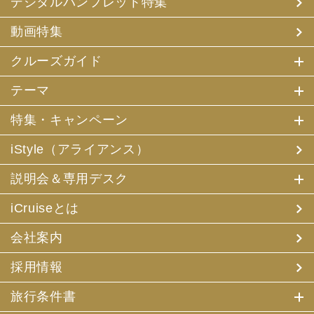
デジタルパンフレット特集
(3) アンケートのお願い
(4) 特典サービスの提供
動画特集
(5) 統計資料の作成
にお客様の個人情報を利用させていただくことがありま
す。
クルーズガイド
(2) 当社は、採用・求人応募者が当社にお申出いただいた
テーマ
個人情報について、本人確認、本人との連絡その他、採
用・求人の業務に必要な範囲内で利用させていただきま
特集・キャンペーン
す。
iStyle（アライアンス）
3. お客様個人情報の第三者への提供
(1) 当社は、お申込みいただいた旅行サービスの手配及び
説明会＆専用デスク
それらのサービスの受領のための手続に必要な範囲内、ま
たは当社の旅行契約上の責任、事故時の費用等を担保する
保険の手続き上必要な範囲内で、それら運送・宿泊機関、
iCruiseとは
保険会社等に対し、お客様の氏名、性別、年齢、住所、電
話番号またはメールアドレス、パスポート番号、クレジッ
会社案内
トカード番号を電磁的方法等で送付することにより提供い
たします。
採用情報
(2) 当社は、旅行先でのお客様のお買い物等の便宜のた
め、当社の保有するお客様の個人データを土産物店に提供
旅行条件書
することがあります。この場合、お客様の氏名、パスポー
ト番号及び搭乗される航空便名等に係る個人データを、予