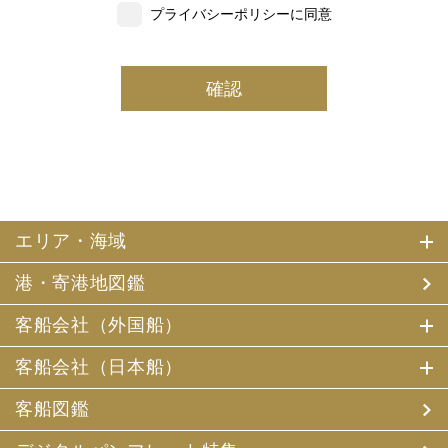
プライバシーポリシーに同意
いただいた個人情報の一部を個人データとして保有
しております。
(2) 当社は、採用・求人応募者及び、当社で就業する社員
の個人情報を個人データとして保有しております。
(3) 当社は、当社で就業する社員及び社員の扶養親族、及
び当社が支払調書等を作成する継続的契約関係のある個人
の個人番号（マイナンバー）を個人データとして保有して
おります。
2. お客様個人情報の利用目的
(1) 当社及び当社の代理旅行業者（以下、「当社ら」とい
います。）は、お客様がご旅行の申込みの際にお申出いた
エリア・海域
だいた個人情報についてお客様との連絡のために利用させ
ていただくほか、お客様がお申込みいただいた旅行におい
港・寄港地図鑑
て運送・宿泊機関等（主要な運送・宿泊機関等について契
約書面に記載されています）の提供する旅行サービスの手
配及びそれらのサービスの受領のための手続、また旅行代
客船会社（外国船）
金の支払のための手続に必要な範囲内で利用させていただ
きます。
客船会社（日本船）
その他、当社は、
(1) 当社及び当社の提携する企業の商品やサービス、キャ
客船図鑑
ンペーンのご案内
(2) 旅行参加後のご意見やご感想の提供のお願い