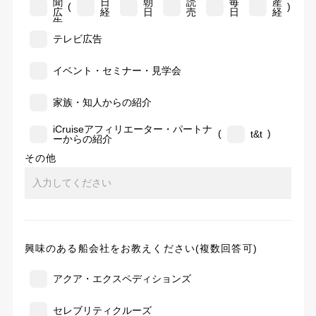
聞
日
朝
読
毎
産
(
)
広
経
日
売
日
経
告
テレビ広告
イベント・セミナー・見学会
家族・知人からの紹介
iCruiseアフィリエーター・パートナ
(
)
t&t
ーからの紹介
その他
興味のある船会社をお教えください(複数回答可)
アクア・エクスペディションズ
セレブリティクルーズ