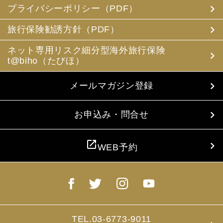
め電磁的方法等で送付することによって提供いたします。
プライバシーポリシー（PDF）
(3) 当社は、旅行中に疾病・事故等があった場合に備え、
お客様の旅行中の連絡先の方の個人情報をお伺いすること
旅行保険勧誘方針（PDF）
があります。この個人情報は、お客様に疾病等があった場
合で連絡先の方へ連絡の必要があると当社が認めた場合に
ネット専用リスク細分型海外旅行保険
使用させていただきます。お客様は、連絡先の方の個人情
t@biho（たびほ）
報を当社らに提供することについて連絡先の方の同意を得
るものとします。
メールマガジン登録
4. お客様個人情報の収集・利用について
当社は、お客様の個人情報を収集、利用するにあたり、以
下の取扱いをしておりますことを予めご承知おき願いま
お申込み・問合せ
す。
(1) 収集目的、利用範囲をパンフレット、お申込書に明示
し、同意を得ます。
open_in_new
WEB予約
(2) お客様の同意がない限り、収集目的以外に使用いたし
ません。
(3) 預託、第三者提供する場合は、予めその旨をお知らせ
し、同意を得ます。
(4) お客様が未成年者の場合、親権者の同意を得ます。
(5) 今後のお客様のご旅行申込みを簡素化するため、ま
た、お申込のあった旅行の手配及び旅程の管理のために、
以下の当社のグループ企業とお客様情報を共有する場合が
TEL.03-6773-9011