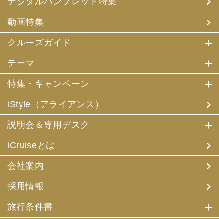
デジタルパンフレット特集
(3) アンケートのお願い
(4) 特典サービスの提供
動画特集
(5) 統計資料の作成
にお客様の個人情報を利用させていただくことがありま
す。
クルーズガイド
(2) 当社は、採用・求人応募者が当社にお申出いただいた
テーマ
個人情報について、本人確認、本人との連絡その他、採
用・求人の業務に必要な範囲内で利用させていただきま
特集・キャンペーン
す。
iStyle（アライアンス）
3. お客様個人情報の第三者への提供
(1) 当社は、お申込みいただいた旅行サービスの手配及び
説明会＆専用デスク
それらのサービスの受領のための手続に必要な範囲内、ま
たは当社の旅行契約上の責任、事故時の費用等を担保する
保険の手続き上必要な範囲内で、それら運送・宿泊機関、
iCruiseとは
保険会社等に対し、お客様の氏名、性別、年齢、住所、電
話番号またはメールアドレス、パスポート番号、クレジッ
会社案内
トカード番号を電磁的方法等で送付することにより提供い
たします。
採用情報
(2) 当社は、旅行先でのお客様のお買い物等の便宜のた
め、当社の保有するお客様の個人データを土産物店に提供
旅行条件書
することがあります。この場合、お客様の氏名、パスポー
ト番号及び搭乗される航空便名等に係る個人データを、予