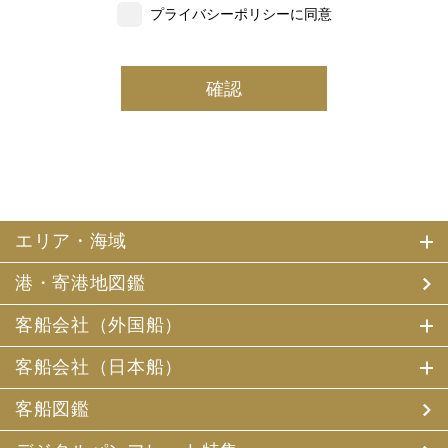
プライバシーポリシーに同意
いただいた個人情報の一部を個人データとして保有
しております。
(2) 当社は、採用・求人応募者及び、当社で就業する社員
の個人情報を個人データとして保有しております。
(3) 当社は、当社で就業する社員及び社員の扶養親族、及
び当社が支払調書等を作成する継続的契約関係のある個人
の個人番号（マイナンバー）を個人データとして保有して
おります。
2. お客様個人情報の利用目的
(1) 当社及び当社の代理旅行業者（以下、「当社ら」とい
います。）は、お客様がご旅行の申込みの際にお申出いた
エリア・海域
だいた個人情報についてお客様との連絡のために利用させ
ていただくほか、お客様がお申込みいただいた旅行におい
港・寄港地図鑑
て運送・宿泊機関等（主要な運送・宿泊機関等について契
約書面に記載されています）の提供する旅行サービスの手
配及びそれらのサービスの受領のための手続、また旅行代
客船会社（外国船）
金の支払のための手続に必要な範囲内で利用させていただ
きます。
客船会社（日本船）
その他、当社は、
(1) 当社及び当社の提携する企業の商品やサービス、キャ
客船図鑑
ンペーンのご案内
(2) 旅行参加後のご意見やご感想の提供のお願い