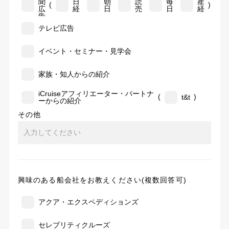
聞
日
朝
読
毎
産
(
)
広
経
日
売
日
経
告
テレビ広告
イベント・セミナー・見学会
家族・知人からの紹介
iCruiseアフィリエーター・パートナ
(
)
t&t
ーからの紹介
その他
興味のある船会社をお教えください(複数回答可)
アクア・エクスペディションズ
セレブリティクルーズ