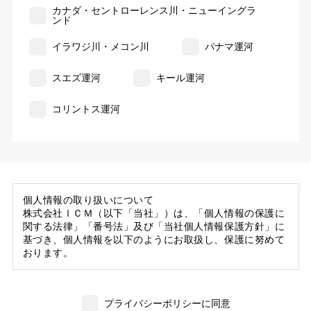
カナダ・セントローレンス川・ニューイングラ
ンド
イラワジ川・メコン川
パナマ運河
スエズ運河
キール運河
コリントス運河
個人情報の取り扱いについて
株式会社ＩＣＭ（以下「当社」）は、「個人情報の保護に
関する法律」「番号法」及び「当社個人情報保護方針」に
基づき、個人情報を以下のようにお取扱し、保護に努めて
おります。
1. 当社の保有する個人情報
(1) 当社は、お客様がご旅行の申込等にあたり当社に提供
プライバシーポリシーに同意
いただいた個人情報の一部を個人データとして保有