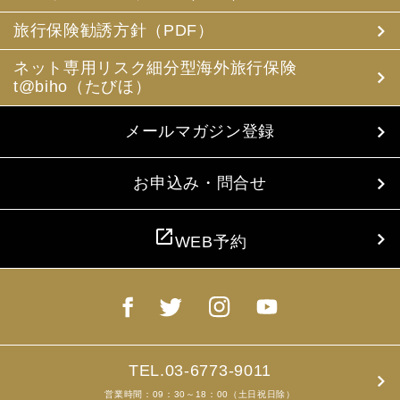
(3) 当社は、旅行中に疾病・事故等があった場合に備え、
お客様の旅行中の連絡先の方の個人情報をお伺いすること
旅行保険勧誘方針（PDF）
があります。この個人情報は、お客様に疾病等があった場
合で連絡先の方へ連絡の必要があると当社が認めた場合に
ネット専用リスク細分型海外旅行保険
使用させていただきます。お客様は、連絡先の方の個人情
t@biho（たびほ）
報を当社らに提供することについて連絡先の方の同意を得
るものとします。
メールマガジン登録
4. お客様個人情報の収集・利用について
当社は、お客様の個人情報を収集、利用するにあたり、以
下の取扱いをしておりますことを予めご承知おき願いま
お申込み・問合せ
す。
(1) 収集目的、利用範囲をパンフレット、お申込書に明示
し、同意を得ます。
open_in_new
WEB予約
(2) お客様の同意がない限り、収集目的以外に使用いたし
ません。
(3) 預託、第三者提供する場合は、予めその旨をお知らせ
し、同意を得ます。
(4) お客様が未成年者の場合、親権者の同意を得ます。
(5) 今後のお客様のご旅行申込みを簡素化するため、ま
た、お申込のあった旅行の手配及び旅程の管理のために、
以下の当社のグループ企業とお客様情報を共有する場合が
TEL.03-6773-9011
ありますが、厳重に管理・保管いたします。
営業時間：09：30～18：00（土日祝日除）
(6) お申込、資料のご請求等において、お客様が当社にご