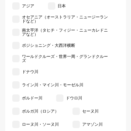
アジア
日本
オセアニア（オーストラリア・ニュージーラン
ドなど）
南太平洋（タヒチ・フィジー・ニューカレドニ
アなど）
ポジショニング・大西洋横断
ワールドクルーズ・世界一周・グランドクルー
ズ
ドナウ川
ライン川・マイン川・モーゼル川
ボルドー川
ドウロ川
ボルガ川（ロシア）
セーヌ川
ローヌ川・ソーヌ川
アマゾン川