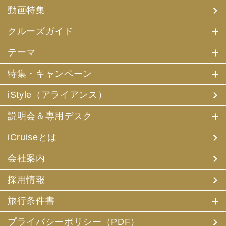
(4) 特典サービスの提供
動画特集
(5) 統計資料の作成
にお客様の個人情報を利用させていただくことがありま
す。
クルーズガイド
(2) 当社は、採用・求人応募者が当社にお申出いただいた
テーマ
個人情報について、本人確認、本人との連絡その他、採
用・求人の業務に必要な範囲内で利用させていただきま
特集・キャンペーン
す。
iStyle（アライアンス）
3. お客様個人情報の第三者への提供
(1) 当社は、お申込みいただいた旅行サービスの手配及び
説明会＆専用デスク
それらのサービスの受領のための手続に必要な範囲内、ま
たは当社の旅行契約上の責任、事故時の費用等を担保する
保険の手続き上必要な範囲内で、それら運送・宿泊機関、
iCruiseとは
保険会社等に対し、お客様の氏名、性別、年齢、住所、電
話番号またはメールアドレス、パスポート番号、クレジッ
会社案内
トカード番号を電磁的方法等で送付することにより提供い
たします。
採用情報
(2) 当社は、旅行先でのお客様のお買い物等の便宜のた
め、当社の保有するお客様の個人データを土産物店に提供
旅行条件書
することがあります。この場合、お客様の氏名、パスポー
ト番号及び搭乗される航空便名等に係る個人データを、予
め電磁的方法等で送付することによって提供いたします。
プライバシーポリシー（PDF）