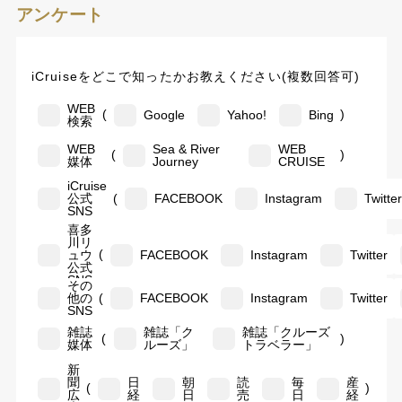
アンケート
iCruiseをどこで知ったかお教えください(複数回答可)
WEB
(
)
Google
Yahoo!
Bing
検索
WEB
Sea & River
WEB
(
)
媒体
Journey
CRUISE
iCruise
(
公式
FACEBOOK
Instagram
Twitte
SNS
喜多
川リ
(
ュウ
FACEBOOK
Instagram
Twitter
公式
SNS
その
(
他の
FACEBOOK
Instagram
Twitter
SNS
雑誌
雑誌「ク
雑誌「クルーズ
(
)
媒体
ルーズ」
トラベラー」
新
聞
日
朝
読
毎
産
(
)
広
経
日
売
日
経