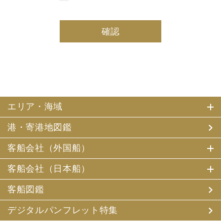
しております。
(2) 当社は、採用・求人応募者及び、当社で就業する社員
の個人情報を個人データとして保有しております。
(3) 当社は、当社で就業する社員及び社員の扶養親族、及
び当社が支払調書等を作成する継続的契約関係のある個人
の個人番号（マイナンバー）を個人データとして保有して
おります。
2. お客様個人情報の利用目的
(1) 当社及び当社の代理旅行業者（以下、「当社ら」とい
います。）は、お客様がご旅行の申込みの際にお申出いた
エリア・海域
だいた個人情報についてお客様との連絡のために利用させ
ていただくほか、お客様がお申込みいただいた旅行におい
港・寄港地図鑑
て運送・宿泊機関等（主要な運送・宿泊機関等について契
約書面に記載されています）の提供する旅行サービスの手
配及びそれらのサービスの受領のための手続、また旅行代
客船会社（外国船）
金の支払のための手続に必要な範囲内で利用させていただ
きます。
客船会社（日本船）
その他、当社は、
(1) 当社及び当社の提携する企業の商品やサービス、キャ
客船図鑑
ンペーンのご案内
(2) 旅行参加後のご意見やご感想の提供のお願い
デジタルパンフレット特集
(3) アンケートのお願い