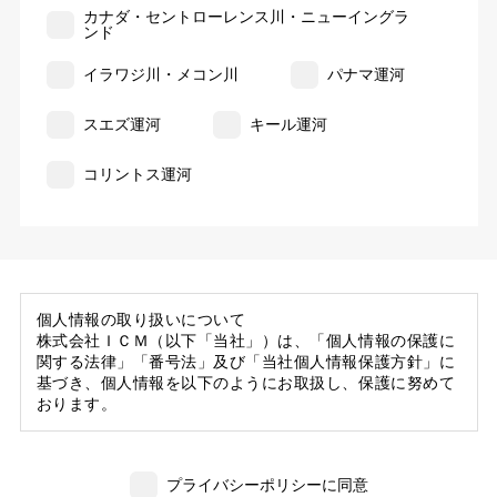
カナダ・セントローレンス川・ニューイングラ
ンド
イラワジ川・メコン川
パナマ運河
スエズ運河
キール運河
コリントス運河
個人情報の取り扱いについて
株式会社ＩＣＭ（以下「当社」）は、「個人情報の保護に
関する法律」「番号法」及び「当社個人情報保護方針」に
基づき、個人情報を以下のようにお取扱し、保護に努めて
おります。
1. 当社の保有する個人情報
(1) 当社は、お客様がご旅行の申込等にあたり当社に提供
プライバシーポリシーに同意
いただいた個人情報の一部を個人データとして保有