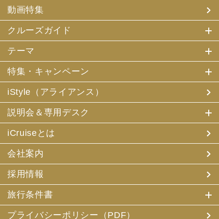
(4) 特典サービスの提供
動画特集
(5) 統計資料の作成
にお客様の個人情報を利用させていただくことがありま
す。
クルーズガイド
(2) 当社は、採用・求人応募者が当社にお申出いただいた
テーマ
個人情報について、本人確認、本人との連絡その他、採
用・求人の業務に必要な範囲内で利用させていただきま
特集・キャンペーン
す。
iStyle（アライアンス）
3. お客様個人情報の第三者への提供
(1) 当社は、お申込みいただいた旅行サービスの手配及び
説明会＆専用デスク
それらのサービスの受領のための手続に必要な範囲内、ま
たは当社の旅行契約上の責任、事故時の費用等を担保する
保険の手続き上必要な範囲内で、それら運送・宿泊機関、
iCruiseとは
保険会社等に対し、お客様の氏名、性別、年齢、住所、電
話番号またはメールアドレス、パスポート番号、クレジッ
会社案内
トカード番号を電磁的方法等で送付することにより提供い
たします。
採用情報
(2) 当社は、旅行先でのお客様のお買い物等の便宜のた
め、当社の保有するお客様の個人データを土産物店に提供
旅行条件書
することがあります。この場合、お客様の氏名、パスポー
ト番号及び搭乗される航空便名等に係る個人データを、予
め電磁的方法等で送付することによって提供いたします。
プライバシーポリシー（PDF）