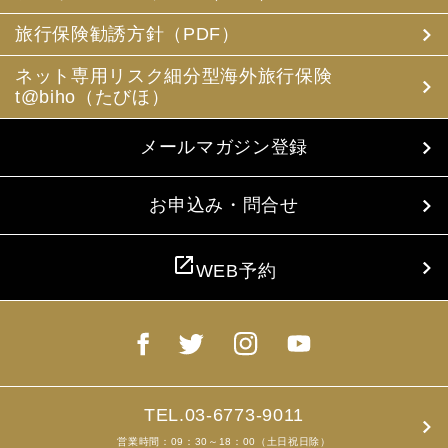
(3) 当社は、旅行中に疾病・事故等があった場合に備え、
お客様の旅行中の連絡先の方の個人情報をお伺いすること
旅行保険勧誘方針（PDF）
があります。この個人情報は、お客様に疾病等があった場
合で連絡先の方へ連絡の必要があると当社が認めた場合に
ネット専用リスク細分型海外旅行保険
使用させていただきます。お客様は、連絡先の方の個人情
t@biho（たびほ）
報を当社らに提供することについて連絡先の方の同意を得
るものとします。
メールマガジン登録
4. お客様個人情報の収集・利用について
当社は、お客様の個人情報を収集、利用するにあたり、以
下の取扱いをしておりますことを予めご承知おき願いま
お申込み・問合せ
す。
(1) 収集目的、利用範囲をパンフレット、お申込書に明示
し、同意を得ます。
open_in_new
WEB予約
(2) お客様の同意がない限り、収集目的以外に使用いたし
ません。
(3) 預託、第三者提供する場合は、予めその旨をお知らせ
し、同意を得ます。
(4) お客様が未成年者の場合、親権者の同意を得ます。
(5) 今後のお客様のご旅行申込みを簡素化するため、ま
た、お申込のあった旅行の手配及び旅程の管理のために、
以下の当社のグループ企業とお客様情報を共有する場合が
TEL.03-6773-9011
ありますが、厳重に管理・保管いたします。
営業時間：09：30～18：00（土日祝日除）
(6) お申込、資料のご請求等において、お客様が当社にご