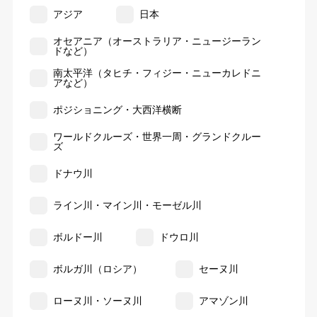
アジア
日本
オセアニア（オーストラリア・ニュージーラン
ドなど）
南太平洋（タヒチ・フィジー・ニューカレドニ
アなど）
ポジショニング・大西洋横断
ワールドクルーズ・世界一周・グランドクルー
ズ
ドナウ川
ライン川・マイン川・モーゼル川
ボルドー川
ドウロ川
ボルガ川（ロシア）
セーヌ川
ローヌ川・ソーヌ川
アマゾン川