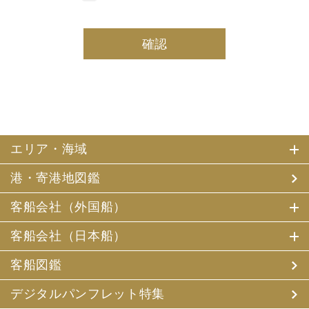
しております。
(2) 当社は、採用・求人応募者及び、当社で就業する社員
の個人情報を個人データとして保有しております。
(3) 当社は、当社で就業する社員及び社員の扶養親族、及
び当社が支払調書等を作成する継続的契約関係のある個人
の個人番号（マイナンバー）を個人データとして保有して
おります。
2. お客様個人情報の利用目的
(1) 当社及び当社の代理旅行業者（以下、「当社ら」とい
います。）は、お客様がご旅行の申込みの際にお申出いた
エリア・海域
だいた個人情報についてお客様との連絡のために利用させ
ていただくほか、お客様がお申込みいただいた旅行におい
港・寄港地図鑑
て運送・宿泊機関等（主要な運送・宿泊機関等について契
約書面に記載されています）の提供する旅行サービスの手
配及びそれらのサービスの受領のための手続、また旅行代
客船会社（外国船）
金の支払のための手続に必要な範囲内で利用させていただ
きます。
客船会社（日本船）
その他、当社は、
(1) 当社及び当社の提携する企業の商品やサービス、キャ
客船図鑑
ンペーンのご案内
(2) 旅行参加後のご意見やご感想の提供のお願い
デジタルパンフレット特集
(3) アンケートのお願い