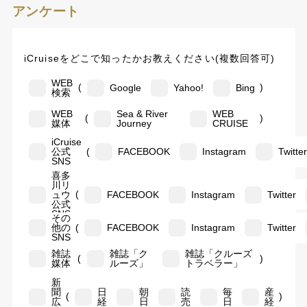
アンケート
iCruiseをどこで知ったかお教えください(複数回答可)
WEB
(
)
Google
Yahoo!
Bing
検索
WEB
Sea & River
WEB
(
)
媒体
Journey
CRUISE
iCruise
(
公式
FACEBOOK
Instagram
Twitte
SNS
喜多
川リ
(
ュウ
FACEBOOK
Instagram
Twitter
公式
SNS
その
(
他の
FACEBOOK
Instagram
Twitter
SNS
雑誌
雑誌「ク
雑誌「クルーズ
(
)
媒体
ルーズ」
トラベラー」
新
聞
日
朝
読
毎
産
(
)
広
経
日
売
日
経