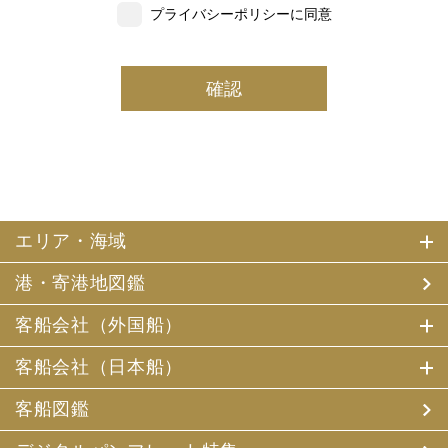
プライバシーポリシーに同意
いただいた個人情報の一部を個人データとして保有
しております。
(2) 当社は、採用・求人応募者及び、当社で就業する社員
の個人情報を個人データとして保有しております。
(3) 当社は、当社で就業する社員及び社員の扶養親族、及
び当社が支払調書等を作成する継続的契約関係のある個人
の個人番号（マイナンバー）を個人データとして保有して
おります。
2. お客様個人情報の利用目的
(1) 当社及び当社の代理旅行業者（以下、「当社ら」とい
います。）は、お客様がご旅行の申込みの際にお申出いた
エリア・海域
だいた個人情報についてお客様との連絡のために利用させ
ていただくほか、お客様がお申込みいただいた旅行におい
港・寄港地図鑑
て運送・宿泊機関等（主要な運送・宿泊機関等について契
約書面に記載されています）の提供する旅行サービスの手
配及びそれらのサービスの受領のための手続、また旅行代
客船会社（外国船）
金の支払のための手続に必要な範囲内で利用させていただ
きます。
客船会社（日本船）
その他、当社は、
(1) 当社及び当社の提携する企業の商品やサービス、キャ
客船図鑑
ンペーンのご案内
(2) 旅行参加後のご意見やご感想の提供のお願い