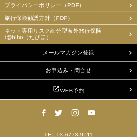
め電磁的方法等で送付することによって提供いたします。
プライバシーポリシー（PDF）
(3) 当社は、旅行中に疾病・事故等があった場合に備え、
お客様の旅行中の連絡先の方の個人情報をお伺いすること
旅行保険勧誘方針（PDF）
があります。この個人情報は、お客様に疾病等があった場
合で連絡先の方へ連絡の必要があると当社が認めた場合に
ネット専用リスク細分型海外旅行保険
使用させていただきます。お客様は、連絡先の方の個人情
t@biho（たびほ）
報を当社らに提供することについて連絡先の方の同意を得
るものとします。
メールマガジン登録
4. お客様個人情報の収集・利用について
当社は、お客様の個人情報を収集、利用するにあたり、以
下の取扱いをしておりますことを予めご承知おき願いま
お申込み・問合せ
す。
(1) 収集目的、利用範囲をパンフレット、お申込書に明示
し、同意を得ます。
open_in_new
WEB予約
(2) お客様の同意がない限り、収集目的以外に使用いたし
ません。
(3) 預託、第三者提供する場合は、予めその旨をお知らせ
し、同意を得ます。
(4) お客様が未成年者の場合、親権者の同意を得ます。
(5) 今後のお客様のご旅行申込みを簡素化するため、ま
た、お申込のあった旅行の手配及び旅程の管理のために、
以下の当社のグループ企業とお客様情報を共有する場合が
TEL.03-6773-9011