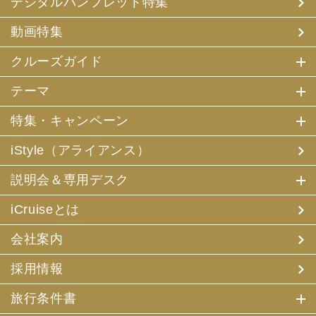
デジタルパンフレット特集
(3) アンケートのお願い
(4) 特典サービスの提供
動画特集
(5) 統計資料の作成
にお客様の個人情報を利用させていただくことがありま
す。
クルーズガイド
(2) 当社は、採用・求人応募者が当社にお申出いただいた
テーマ
個人情報について、本人確認、本人との連絡その他、採
用・求人の業務に必要な範囲内で利用させていただきま
特集・キャンペーン
す。
iStyle（アライアンス）
3. お客様個人情報の第三者への提供
(1) 当社は、お申込みいただいた旅行サービスの手配及び
説明会＆専用デスク
それらのサービスの受領のための手続に必要な範囲内、ま
たは当社の旅行契約上の責任、事故時の費用等を担保する
保険の手続き上必要な範囲内で、それら運送・宿泊機関、
iCruiseとは
保険会社等に対し、お客様の氏名、性別、年齢、住所、電
話番号またはメールアドレス、パスポート番号、クレジッ
会社案内
トカード番号を電磁的方法等で送付することにより提供い
たします。
採用情報
(2) 当社は、旅行先でのお客様のお買い物等の便宜のた
め、当社の保有するお客様の個人データを土産物店に提供
旅行条件書
することがあります。この場合、お客様の氏名、パスポー
ト番号及び搭乗される航空便名等に係る個人データを、予