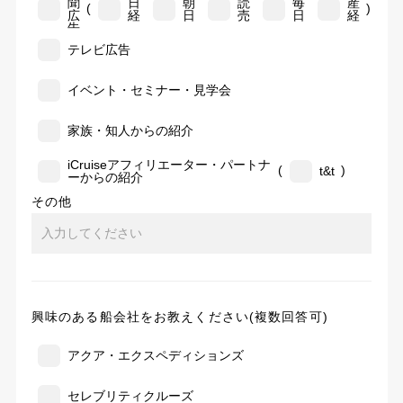
聞
日
朝
読
毎
産
(
)
広
経
日
売
日
経
告
テレビ広告
イベント・セミナー・見学会
家族・知人からの紹介
iCruiseアフィリエーター・パートナ
(
)
t&t
ーからの紹介
その他
興味のある船会社をお教えください(複数回答可)
アクア・エクスペディションズ
セレブリティクルーズ