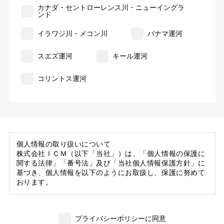
カナダ・セントローレンス川・ニューイングラ
ンド
イラワジ川・メコン川
パナマ運河
スエズ運河
キール運河
コリントス運河
個人情報の取り扱いについて
株式会社ＩＣＭ（以下「当社」）は、「個人情報の保護に
関する法律」「番号法」及び「当社個人情報保護方針」に
基づき、個人情報を以下のようにお取扱し、保護に努めて
おります。
1. 当社の保有する個人情報
(1) 当社は、お客様がご旅行の申込等にあたり当社に提供
プライバシーポリシーに同意
いただいた個人情報の一部を個人データとして保有