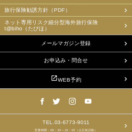
(3) 当社は、旅行中に疾病・事故等があった場合に備え、
お客様の旅行中の連絡先の方の個人情報をお伺いすること
旅行保険勧誘方針（PDF）
があります。この個人情報は、お客様に疾病等があった場
合で連絡先の方へ連絡の必要があると当社が認めた場合に
ネット専用リスク細分型海外旅行保険
使用させていただきます。お客様は、連絡先の方の個人情
t@biho（たびほ）
報を当社らに提供することについて連絡先の方の同意を得
るものとします。
メールマガジン登録
4. お客様個人情報の収集・利用について
当社は、お客様の個人情報を収集、利用するにあたり、以
下の取扱いをしておりますことを予めご承知おき願いま
お申込み・問合せ
す。
(1) 収集目的、利用範囲をパンフレット、お申込書に明示
し、同意を得ます。
open_in_new
WEB予約
(2) お客様の同意がない限り、収集目的以外に使用いたし
ません。
(3) 預託、第三者提供する場合は、予めその旨をお知らせ
し、同意を得ます。
(4) お客様が未成年者の場合、親権者の同意を得ます。
(5) 今後のお客様のご旅行申込みを簡素化するため、ま
た、お申込のあった旅行の手配及び旅程の管理のために、
以下の当社のグループ企業とお客様情報を共有する場合が
TEL.03-6773-9011
ありますが、厳重に管理・保管いたします。
営業時間：09：30～18：00（土日祝日除）
(6) お申込、資料のご請求等において、お客様が当社にご