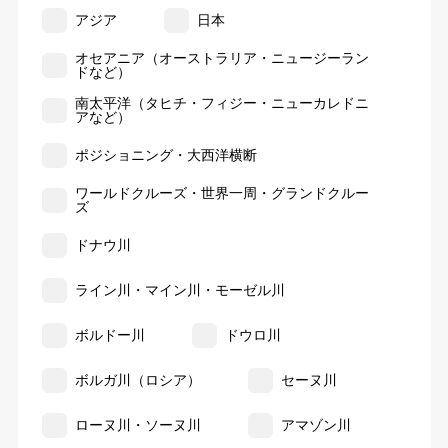
アジア
日本
オセアニア（オーストラリア・ニュージーラン
ドなど）
南太平洋（タヒチ・フィジー・ニューカレドニ
アなど）
ポジショニング・大西洋横断
ワールドクルーズ・世界一周・グランドクルー
ズ
ドナウ川
ライン川・マイン川・モーゼル川
ボルドー川
ドウロ川
ボルガ川（ロシア）
セーヌ川
ローヌ川・ソーヌ川
アマゾン川