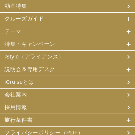
(4) 特典サービスの提供
動画特集
(5) 統計資料の作成
にお客様の個人情報を利用させていただくことがありま
す。
クルーズガイド
(2) 当社は、採用・求人応募者が当社にお申出いただいた
テーマ
個人情報について、本人確認、本人との連絡その他、採
用・求人の業務に必要な範囲内で利用させていただきま
特集・キャンペーン
す。
iStyle（アライアンス）
3. お客様個人情報の第三者への提供
(1) 当社は、お申込みいただいた旅行サービスの手配及び
説明会＆専用デスク
それらのサービスの受領のための手続に必要な範囲内、ま
たは当社の旅行契約上の責任、事故時の費用等を担保する
保険の手続き上必要な範囲内で、それら運送・宿泊機関、
iCruiseとは
保険会社等に対し、お客様の氏名、性別、年齢、住所、電
話番号またはメールアドレス、パスポート番号、クレジッ
会社案内
トカード番号を電磁的方法等で送付することにより提供い
たします。
採用情報
(2) 当社は、旅行先でのお客様のお買い物等の便宜のた
め、当社の保有するお客様の個人データを土産物店に提供
旅行条件書
することがあります。この場合、お客様の氏名、パスポー
ト番号及び搭乗される航空便名等に係る個人データを、予
め電磁的方法等で送付することによって提供いたします。
プライバシーポリシー（PDF）