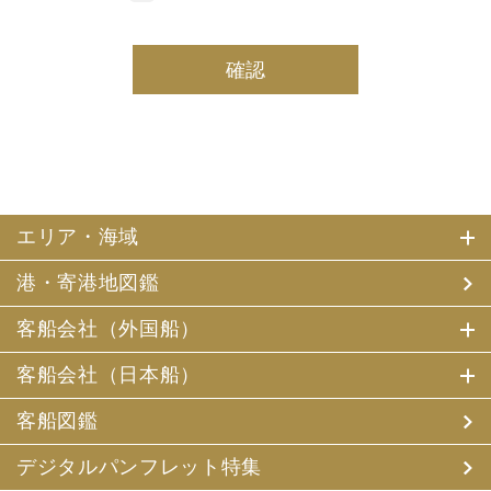
しております。
(2) 当社は、採用・求人応募者及び、当社で就業する社員
の個人情報を個人データとして保有しております。
(3) 当社は、当社で就業する社員及び社員の扶養親族、及
び当社が支払調書等を作成する継続的契約関係のある個人
の個人番号（マイナンバー）を個人データとして保有して
おります。
2. お客様個人情報の利用目的
(1) 当社及び当社の代理旅行業者（以下、「当社ら」とい
います。）は、お客様がご旅行の申込みの際にお申出いた
エリア・海域
だいた個人情報についてお客様との連絡のために利用させ
ていただくほか、お客様がお申込みいただいた旅行におい
港・寄港地図鑑
て運送・宿泊機関等（主要な運送・宿泊機関等について契
約書面に記載されています）の提供する旅行サービスの手
配及びそれらのサービスの受領のための手続、また旅行代
客船会社（外国船）
金の支払のための手続に必要な範囲内で利用させていただ
きます。
客船会社（日本船）
その他、当社は、
(1) 当社及び当社の提携する企業の商品やサービス、キャ
客船図鑑
ンペーンのご案内
(2) 旅行参加後のご意見やご感想の提供のお願い
デジタルパンフレット特集
(3) アンケートのお願い