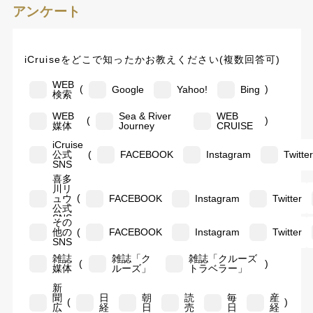
アンケート
iCruiseをどこで知ったかお教えください(複数回答可)
WEB
(
)
Google
Yahoo!
Bing
検索
WEB
Sea & River
WEB
(
)
媒体
Journey
CRUISE
iCruise
(
公式
FACEBOOK
Instagram
Twitte
SNS
喜多
川リ
(
ュウ
FACEBOOK
Instagram
Twitter
公式
SNS
その
(
他の
FACEBOOK
Instagram
Twitter
SNS
雑誌
雑誌「ク
雑誌「クルーズ
(
)
媒体
ルーズ」
トラベラー」
新
聞
日
朝
読
毎
産
(
)
広
経
日
売
日
経