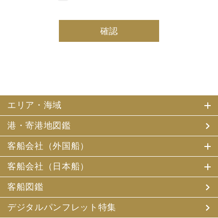
しております。
(2) 当社は、採用・求人応募者及び、当社で就業する社員
の個人情報を個人データとして保有しております。
(3) 当社は、当社で就業する社員及び社員の扶養親族、及
び当社が支払調書等を作成する継続的契約関係のある個人
の個人番号（マイナンバー）を個人データとして保有して
おります。
2. お客様個人情報の利用目的
(1) 当社及び当社の代理旅行業者（以下、「当社ら」とい
います。）は、お客様がご旅行の申込みの際にお申出いた
エリア・海域
だいた個人情報についてお客様との連絡のために利用させ
ていただくほか、お客様がお申込みいただいた旅行におい
港・寄港地図鑑
て運送・宿泊機関等（主要な運送・宿泊機関等について契
約書面に記載されています）の提供する旅行サービスの手
配及びそれらのサービスの受領のための手続、また旅行代
客船会社（外国船）
金の支払のための手続に必要な範囲内で利用させていただ
きます。
客船会社（日本船）
その他、当社は、
(1) 当社及び当社の提携する企業の商品やサービス、キャ
客船図鑑
ンペーンのご案内
(2) 旅行参加後のご意見やご感想の提供のお願い
デジタルパンフレット特集
(3) アンケートのお願い