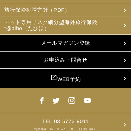
(3) 当社は、旅行中に疾病・事故等があった場合に備え、
お客様の旅行中の連絡先の方の個人情報をお伺いすること
旅行保険勧誘方針（PDF）
があります。この個人情報は、お客様に疾病等があった場
合で連絡先の方へ連絡の必要があると当社が認めた場合に
ネット専用リスク細分型海外旅行保険
使用させていただきます。お客様は、連絡先の方の個人情
t@biho（たびほ）
報を当社らに提供することについて連絡先の方の同意を得
るものとします。
メールマガジン登録
4. お客様個人情報の収集・利用について
当社は、お客様の個人情報を収集、利用するにあたり、以
下の取扱いをしておりますことを予めご承知おき願いま
お申込み・問合せ
す。
(1) 収集目的、利用範囲をパンフレット、お申込書に明示
し、同意を得ます。
open_in_new
WEB予約
(2) お客様の同意がない限り、収集目的以外に使用いたし
ません。
(3) 預託、第三者提供する場合は、予めその旨をお知らせ
し、同意を得ます。
(4) お客様が未成年者の場合、親権者の同意を得ます。
(5) 今後のお客様のご旅行申込みを簡素化するため、ま
た、お申込のあった旅行の手配及び旅程の管理のために、
以下の当社のグループ企業とお客様情報を共有する場合が
TEL.03-6773-9011
ありますが、厳重に管理・保管いたします。
営業時間：09：30～18：00（土日祝日除）
(6) お申込、資料のご請求等において、お客様が当社にご