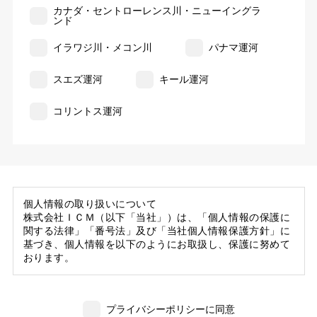
カナダ・セントローレンス川・ニューイングラ
ンド
イラワジ川・メコン川
パナマ運河
スエズ運河
キール運河
コリントス運河
個人情報の取り扱いについて
株式会社ＩＣＭ（以下「当社」）は、「個人情報の保護に
関する法律」「番号法」及び「当社個人情報保護方針」に
基づき、個人情報を以下のようにお取扱し、保護に努めて
おります。
1. 当社の保有する個人情報
(1) 当社は、お客様がご旅行の申込等にあたり当社に提供
プライバシーポリシーに同意
いただいた個人情報の一部を個人データとして保有