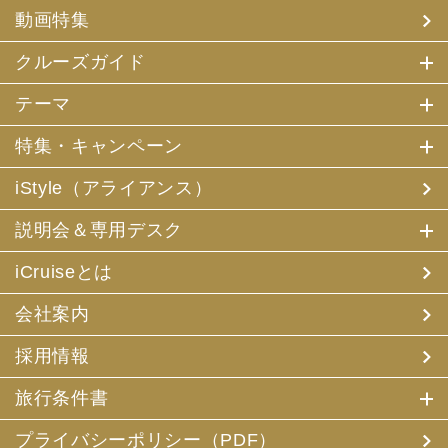
(4) 特典サービスの提供
動画特集
(5) 統計資料の作成
にお客様の個人情報を利用させていただくことがありま
す。
クルーズガイド
(2) 当社は、採用・求人応募者が当社にお申出いただいた
テーマ
個人情報について、本人確認、本人との連絡その他、採
用・求人の業務に必要な範囲内で利用させていただきま
特集・キャンペーン
す。
iStyle（アライアンス）
3. お客様個人情報の第三者への提供
(1) 当社は、お申込みいただいた旅行サービスの手配及び
説明会＆専用デスク
それらのサービスの受領のための手続に必要な範囲内、ま
たは当社の旅行契約上の責任、事故時の費用等を担保する
保険の手続き上必要な範囲内で、それら運送・宿泊機関、
iCruiseとは
保険会社等に対し、お客様の氏名、性別、年齢、住所、電
話番号またはメールアドレス、パスポート番号、クレジッ
会社案内
トカード番号を電磁的方法等で送付することにより提供い
たします。
採用情報
(2) 当社は、旅行先でのお客様のお買い物等の便宜のた
め、当社の保有するお客様の個人データを土産物店に提供
旅行条件書
することがあります。この場合、お客様の氏名、パスポー
ト番号及び搭乗される航空便名等に係る個人データを、予
め電磁的方法等で送付することによって提供いたします。
プライバシーポリシー（PDF）