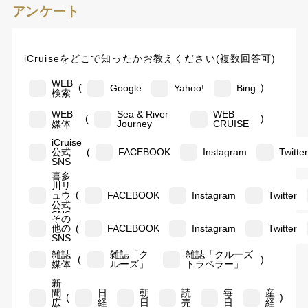
アンケート
iCruiseをどこで知ったかお教えください(複数回答可)
WEB
(
)
Google
Yahoo!
Bing
検索
WEB
Sea & River
WEB
(
)
媒体
Journey
CRUISE
iCruise
(
公式
FACEBOOK
Instagram
Twitte
SNS
喜多
川リ
(
ュウ
FACEBOOK
Instagram
Twitter
公式
SNS
その
(
他の
FACEBOOK
Instagram
Twitter
SNS
雑誌
雑誌「ク
雑誌「クルーズ
(
)
媒体
ルーズ」
トラベラー」
新
聞
日
朝
読
毎
産
(
)
広
経
日
売
日
経