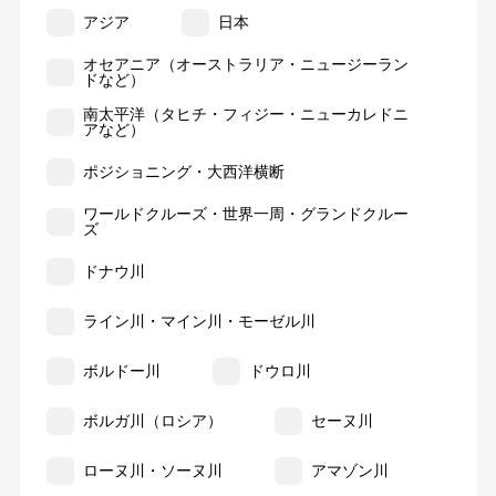
アジア
日本
オセアニア（オーストラリア・ニュージーラン
ドなど）
南太平洋（タヒチ・フィジー・ニューカレドニ
アなど）
ポジショニング・大西洋横断
ワールドクルーズ・世界一周・グランドクルー
ズ
ドナウ川
ライン川・マイン川・モーゼル川
ボルドー川
ドウロ川
ボルガ川（ロシア）
セーヌ川
ローヌ川・ソーヌ川
アマゾン川