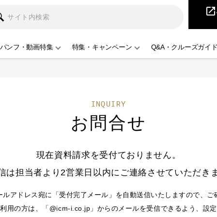
iCruise
open_in_new
パンフ・動画特集
特集・キャンペーン
Q&A・クルーズガイ
INQUIRY
お問合せ
現在資料請求を受付ておりません。
信は担当者より2営業日以内にご連絡させていただき
ールアドレス宛に「受付完了メール」を自動送信いたしますので、ご
用の方は、「@icm-i.co.jp」からのメールを受信できるよう、