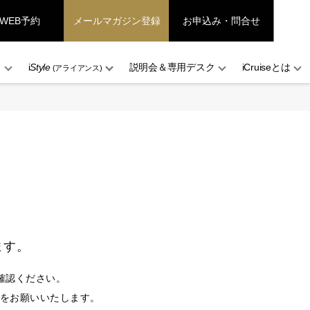
WEB予約
メールマガジン登録
お申込み・問合せ
ド
i
Style
説明会＆専用デスク
iCruiseとは
(アライアンス)
ます。
確認ください。
設定をお願いいたします。