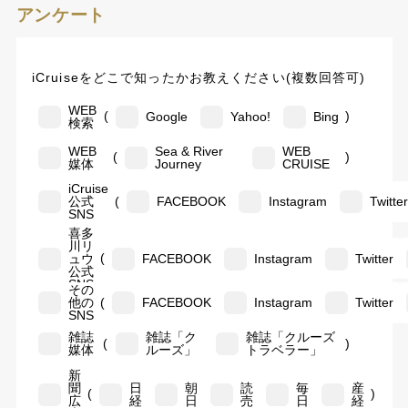
アンケート
iCruiseをどこで知ったかお教えください(複数回答可)
WEB
(
)
Google
Yahoo!
Bing
検索
WEB
Sea & River
WEB
(
)
媒体
Journey
CRUISE
iCruise
(
公式
FACEBOOK
Instagram
Twitte
SNS
喜多
川リ
(
ュウ
FACEBOOK
Instagram
Twitter
公式
SNS
その
(
他の
FACEBOOK
Instagram
Twitter
SNS
雑誌
雑誌「ク
雑誌「クルーズ
(
)
媒体
ルーズ」
トラベラー」
新
聞
日
朝
読
毎
産
(
)
広
経
日
売
日
経