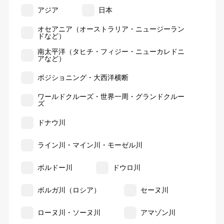
アジア
日本
オセアニア（オーストラリア・ニュージーラン
ドなど）
南太平洋（タヒチ・フィジー・ニューカレドニ
アなど）
ポジショニング・大西洋横断
ワールドクルーズ・世界一周・グランドクルー
ズ
ドナウ川
ライン川・マイン川・モーゼル川
ボルドー川
ドウロ川
ボルガ川（ロシア）
セーヌ川
ローヌ川・ソーヌ川
アマゾン川