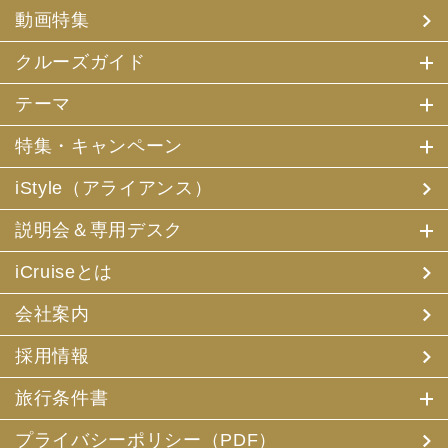
(4) 特典サービスの提供
動画特集
(5) 統計資料の作成
にお客様の個人情報を利用させていただくことがありま
す。
クルーズガイド
(2) 当社は、採用・求人応募者が当社にお申出いただいた
テーマ
個人情報について、本人確認、本人との連絡その他、採
用・求人の業務に必要な範囲内で利用させていただきま
特集・キャンペーン
す。
iStyle（アライアンス）
3. お客様個人情報の第三者への提供
(1) 当社は、お申込みいただいた旅行サービスの手配及び
説明会＆専用デスク
それらのサービスの受領のための手続に必要な範囲内、ま
たは当社の旅行契約上の責任、事故時の費用等を担保する
保険の手続き上必要な範囲内で、それら運送・宿泊機関、
iCruiseとは
保険会社等に対し、お客様の氏名、性別、年齢、住所、電
話番号またはメールアドレス、パスポート番号、クレジッ
会社案内
トカード番号を電磁的方法等で送付することにより提供い
たします。
採用情報
(2) 当社は、旅行先でのお客様のお買い物等の便宜のた
め、当社の保有するお客様の個人データを土産物店に提供
旅行条件書
することがあります。この場合、お客様の氏名、パスポー
ト番号及び搭乗される航空便名等に係る個人データを、予
め電磁的方法等で送付することによって提供いたします。
プライバシーポリシー（PDF）