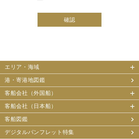
しております。
(2) 当社は、採用・求人応募者及び、当社で就業する社員
の個人情報を個人データとして保有しております。
(3) 当社は、当社で就業する社員及び社員の扶養親族、及
び当社が支払調書等を作成する継続的契約関係のある個人
の個人番号（マイナンバー）を個人データとして保有して
おります。
2. お客様個人情報の利用目的
(1) 当社及び当社の代理旅行業者（以下、「当社ら」とい
います。）は、お客様がご旅行の申込みの際にお申出いた
エリア・海域
だいた個人情報についてお客様との連絡のために利用させ
ていただくほか、お客様がお申込みいただいた旅行におい
港・寄港地図鑑
て運送・宿泊機関等（主要な運送・宿泊機関等について契
約書面に記載されています）の提供する旅行サービスの手
配及びそれらのサービスの受領のための手続、また旅行代
客船会社（外国船）
金の支払のための手続に必要な範囲内で利用させていただ
きます。
客船会社（日本船）
その他、当社は、
(1) 当社及び当社の提携する企業の商品やサービス、キャ
客船図鑑
ンペーンのご案内
(2) 旅行参加後のご意見やご感想の提供のお願い
デジタルパンフレット特集
(3) アンケートのお願い