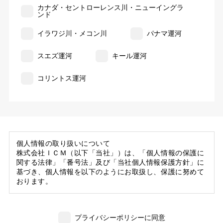
カナダ・セントローレンス川・ニューイングラ
ンド
イラワジ川・メコン川
パナマ運河
スエズ運河
キール運河
コリントス運河
個人情報の取り扱いについて
株式会社ＩＣＭ（以下「当社」）は、「個人情報の保護に
関する法律」「番号法」及び「当社個人情報保護方針」に
基づき、個人情報を以下のようにお取扱し、保護に努めて
おります。
1. 当社の保有する個人情報
(1) 当社は、お客様がご旅行の申込等にあたり当社に提供
プライバシーポリシーに同意
いただいた個人情報の一部を個人データとして保有