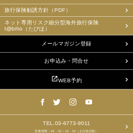
(3) 当社は、旅行中に疾病・事故等があった場合に備え、
お客様の旅行中の連絡先の方の個人情報をお伺いすること
旅行保険勧誘方針（PDF）
があります。この個人情報は、お客様に疾病等があった場
合で連絡先の方へ連絡の必要があると当社が認めた場合に
ネット専用リスク細分型海外旅行保険
使用させていただきます。お客様は、連絡先の方の個人情
t@biho（たびほ）
報を当社らに提供することについて連絡先の方の同意を得
るものとします。
メールマガジン登録
4. お客様個人情報の収集・利用について
当社は、お客様の個人情報を収集、利用するにあたり、以
下の取扱いをしておりますことを予めご承知おき願いま
お申込み・問合せ
す。
(1) 収集目的、利用範囲をパンフレット、お申込書に明示
し、同意を得ます。
open_in_new
WEB予約
(2) お客様の同意がない限り、収集目的以外に使用いたし
ません。
(3) 預託、第三者提供する場合は、予めその旨をお知らせ
し、同意を得ます。
(4) お客様が未成年者の場合、親権者の同意を得ます。
(5) 今後のお客様のご旅行申込みを簡素化するため、ま
た、お申込のあった旅行の手配及び旅程の管理のために、
以下の当社のグループ企業とお客様情報を共有する場合が
TEL.03-6773-9011
ありますが、厳重に管理・保管いたします。
営業時間：09：30～18：00（土日祝日除）
(6) お申込、資料のご請求等において、お客様が当社にご