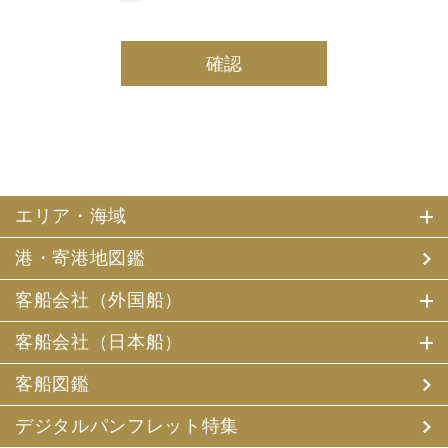
しております。
(2) 当社は、採用・求人応募者及び、当社で就業する社員
の個人情報を個人データとして保有しております。
(3) 当社は、当社で就業する社員及び社員の扶養親族、及
び当社が支払調書等を作成する継続的契約関係のある個人
の個人番号（マイナンバー）を個人データとして保有して
おります。
2. お客様個人情報の利用目的
(1) 当社及び当社の代理旅行業者（以下、「当社ら」とい
います。）は、お客様がご旅行の申込みの際にお申出いた
エリア・海域
だいた個人情報についてお客様との連絡のために利用させ
ていただくほか、お客様がお申込みいただいた旅行におい
港・寄港地図鑑
て運送・宿泊機関等（主要な運送・宿泊機関等について契
約書面に記載されています）の提供する旅行サービスの手
配及びそれらのサービスの受領のための手続、また旅行代
客船会社（外国船）
金の支払のための手続に必要な範囲内で利用させていただ
きます。
客船会社（日本船）
その他、当社は、
(1) 当社及び当社の提携する企業の商品やサービス、キャ
客船図鑑
ンペーンのご案内
(2) 旅行参加後のご意見やご感想の提供のお願い
デジタルパンフレット特集
(3) アンケートのお願い