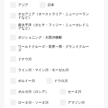
アジア
日本
オセアニア（オーストラリア・ニュージーラン
ドなど）
南太平洋（タヒチ・フィジー・ニューカレドニ
アなど）
ポジショニング・大西洋横断
ワールドクルーズ・世界一周・グランドクルー
ズ
ドナウ川
ライン川・マイン川・モーゼル川
ボルドー川
ドウロ川
ボルガ川（ロシア）
セーヌ川
ローヌ川・ソーヌ川
アマゾン川