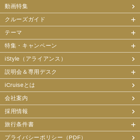
(4) 特典サービスの提供
動画特集
(5) 統計資料の作成
にお客様の個人情報を利用させていただくことがありま
す。
クルーズガイド
(2) 当社は、採用・求人応募者が当社にお申出いただいた
テーマ
個人情報について、本人確認、本人との連絡その他、採
用・求人の業務に必要な範囲内で利用させていただきま
特集・キャンペーン
す。
iStyle（アライアンス）
3. お客様個人情報の第三者への提供
(1) 当社は、お申込みいただいた旅行サービスの手配及び
説明会＆専用デスク
それらのサービスの受領のための手続に必要な範囲内、ま
たは当社の旅行契約上の責任、事故時の費用等を担保する
保険の手続き上必要な範囲内で、それら運送・宿泊機関、
iCruiseとは
保険会社等に対し、お客様の氏名、性別、年齢、住所、電
話番号またはメールアドレス、パスポート番号、クレジッ
会社案内
トカード番号を電磁的方法等で送付することにより提供い
たします。
採用情報
(2) 当社は、旅行先でのお客様のお買い物等の便宜のた
め、当社の保有するお客様の個人データを土産物店に提供
旅行条件書
することがあります。この場合、お客様の氏名、パスポー
ト番号及び搭乗される航空便名等に係る個人データを、予
め電磁的方法等で送付することによって提供いたします。
プライバシーポリシー（PDF）