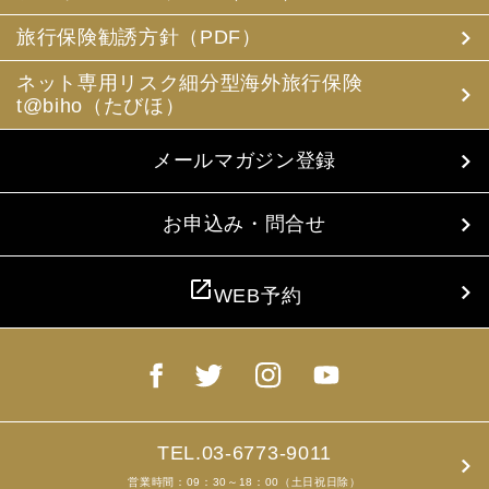
(3) 当社は、旅行中に疾病・事故等があった場合に備え、
お客様の旅行中の連絡先の方の個人情報をお伺いすること
旅行保険勧誘方針（PDF）
があります。この個人情報は、お客様に疾病等があった場
合で連絡先の方へ連絡の必要があると当社が認めた場合に
ネット専用リスク細分型海外旅行保険
使用させていただきます。お客様は、連絡先の方の個人情
t@biho（たびほ）
報を当社らに提供することについて連絡先の方の同意を得
るものとします。
メールマガジン登録
4. お客様個人情報の収集・利用について
当社は、お客様の個人情報を収集、利用するにあたり、以
下の取扱いをしておりますことを予めご承知おき願いま
お申込み・問合せ
す。
(1) 収集目的、利用範囲をパンフレット、お申込書に明示
し、同意を得ます。
open_in_new
WEB予約
(2) お客様の同意がない限り、収集目的以外に使用いたし
ません。
(3) 預託、第三者提供する場合は、予めその旨をお知らせ
し、同意を得ます。
(4) お客様が未成年者の場合、親権者の同意を得ます。
(5) 今後のお客様のご旅行申込みを簡素化するため、ま
た、お申込のあった旅行の手配及び旅程の管理のために、
以下の当社のグループ企業とお客様情報を共有する場合が
TEL.03-6773-9011
ありますが、厳重に管理・保管いたします。
営業時間：09：30～18：00（土日祝日除）
(6) お申込、資料のご請求等において、お客様が当社にご