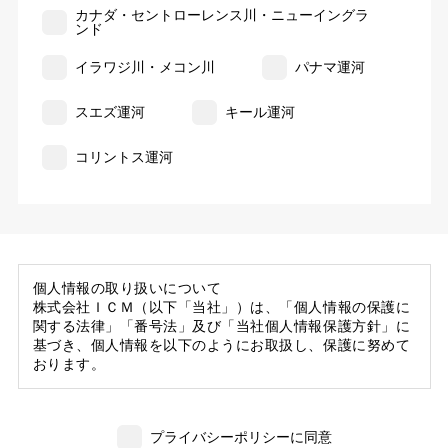
カナダ・セントローレンス川・ニューイングラ
ンド
イラワジ川・メコン川
パナマ運河
スエズ運河
キール運河
コリントス運河
個人情報の取り扱いについて
株式会社ＩＣＭ（以下「当社」）は、「個人情報の保護に
関する法律」「番号法」及び「当社個人情報保護方針」に
基づき、個人情報を以下のようにお取扱し、保護に努めて
おります。
1. 当社の保有する個人情報
(1) 当社は、お客様がご旅行の申込等にあたり当社に提供
プライバシーポリシーに同意
いただいた個人情報の一部を個人データとして保有