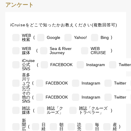
アンケート
iCruiseをどこで知ったかお教えください(複数回答可)
WEB
(
)
Google
Yahoo!
Bing
検索
WEB
Sea & River
WEB
(
)
媒体
Journey
CRUISE
iCruise
(
公式
FACEBOOK
Instagram
Twitte
SNS
喜多
川リ
(
ュウ
FACEBOOK
Instagram
Twitter
公式
SNS
その
(
他の
FACEBOOK
Instagram
Twitter
SNS
雑誌
雑誌「ク
雑誌「クルーズ
(
)
媒体
ルーズ」
トラベラー」
新
聞
日
朝
読
毎
産
(
)
広
経
日
売
日
経