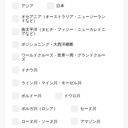
アジア
日本
オセアニア（オーストラリア・ニュージーラン
ドなど）
南太平洋（タヒチ・フィジー・ニューカレドニ
アなど）
ポジショニング・大西洋横断
ワールドクルーズ・世界一周・グランドクルー
ズ
ドナウ川
ライン川・マイン川・モーゼル川
ボルドー川
ドウロ川
ボルガ川（ロシア）
セーヌ川
ローヌ川・ソーヌ川
アマゾン川