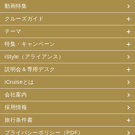
(4) 特典サービスの提供
動画特集
(5) 統計資料の作成
にお客様の個人情報を利用させていただくことがありま
す。
クルーズガイド
(2) 当社は、採用・求人応募者が当社にお申出いただいた
テーマ
個人情報について、本人確認、本人との連絡その他、採
用・求人の業務に必要な範囲内で利用させていただきま
特集・キャンペーン
す。
iStyle（アライアンス）
3. お客様個人情報の第三者への提供
(1) 当社は、お申込みいただいた旅行サービスの手配及び
説明会＆専用デスク
それらのサービスの受領のための手続に必要な範囲内、ま
たは当社の旅行契約上の責任、事故時の費用等を担保する
保険の手続き上必要な範囲内で、それら運送・宿泊機関、
iCruiseとは
保険会社等に対し、お客様の氏名、性別、年齢、住所、電
話番号またはメールアドレス、パスポート番号、クレジッ
会社案内
トカード番号を電磁的方法等で送付することにより提供い
たします。
採用情報
(2) 当社は、旅行先でのお客様のお買い物等の便宜のた
め、当社の保有するお客様の個人データを土産物店に提供
旅行条件書
することがあります。この場合、お客様の氏名、パスポー
ト番号及び搭乗される航空便名等に係る個人データを、予
め電磁的方法等で送付することによって提供いたします。
プライバシーポリシー（PDF）