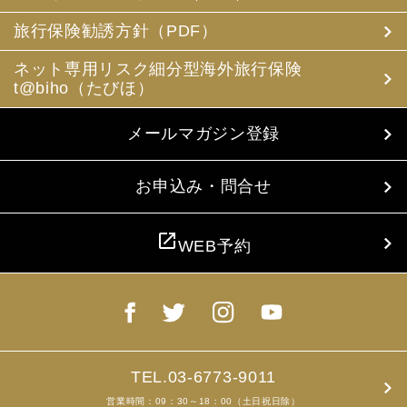
(3) 当社は、旅行中に疾病・事故等があった場合に備え、
お客様の旅行中の連絡先の方の個人情報をお伺いすること
旅行保険勧誘方針（PDF）
があります。この個人情報は、お客様に疾病等があった場
合で連絡先の方へ連絡の必要があると当社が認めた場合に
ネット専用リスク細分型海外旅行保険
使用させていただきます。お客様は、連絡先の方の個人情
t@biho（たびほ）
報を当社らに提供することについて連絡先の方の同意を得
るものとします。
メールマガジン登録
4. お客様個人情報の収集・利用について
当社は、お客様の個人情報を収集、利用するにあたり、以
下の取扱いをしておりますことを予めご承知おき願いま
お申込み・問合せ
す。
(1) 収集目的、利用範囲をパンフレット、お申込書に明示
し、同意を得ます。
open_in_new
WEB予約
(2) お客様の同意がない限り、収集目的以外に使用いたし
ません。
(3) 預託、第三者提供する場合は、予めその旨をお知らせ
し、同意を得ます。
(4) お客様が未成年者の場合、親権者の同意を得ます。
(5) 今後のお客様のご旅行申込みを簡素化するため、ま
た、お申込のあった旅行の手配及び旅程の管理のために、
以下の当社のグループ企業とお客様情報を共有する場合が
TEL.03-6773-9011
ありますが、厳重に管理・保管いたします。
営業時間：09：30～18：00（土日祝日除）
(6) お申込、資料のご請求等において、お客様が当社にご