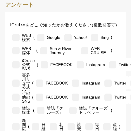
アンケート
iCruiseをどこで知ったかお教えください(複数回答可)
WEB
(
)
Google
Yahoo!
Bing
検索
WEB
Sea & River
WEB
(
)
媒体
Journey
CRUISE
iCruise
(
公式
FACEBOOK
Instagram
Twitte
SNS
喜多
川リ
(
ュウ
FACEBOOK
Instagram
Twitter
公式
SNS
その
(
他の
FACEBOOK
Instagram
Twitter
SNS
雑誌
雑誌「ク
雑誌「クルーズ
(
)
媒体
ルーズ」
トラベラー」
新
聞
日
朝
読
毎
産
(
)
広
経
日
売
日
経