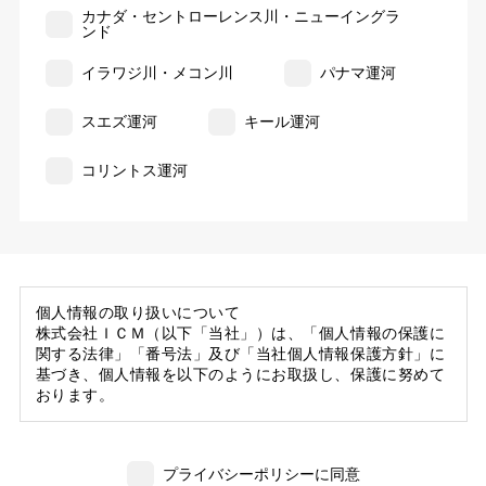
カナダ・セントローレンス川・ニューイングラ
ンド
イラワジ川・メコン川
パナマ運河
スエズ運河
キール運河
コリントス運河
個人情報の取り扱いについて
株式会社ＩＣＭ（以下「当社」）は、「個人情報の保護に
関する法律」「番号法」及び「当社個人情報保護方針」に
基づき、個人情報を以下のようにお取扱し、保護に努めて
おります。
1. 当社の保有する個人情報
(1) 当社は、お客様がご旅行の申込等にあたり当社に提供
プライバシーポリシーに同意
いただいた個人情報の一部を個人データとして保有