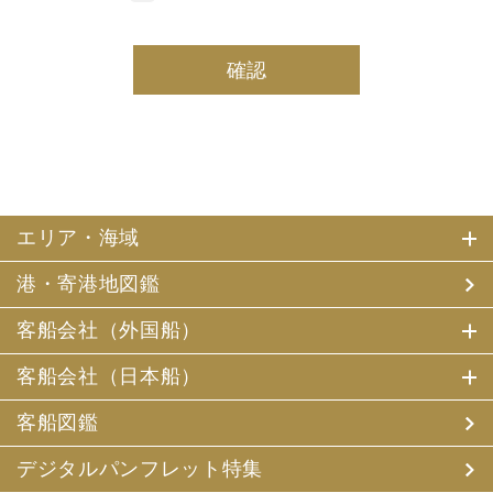
しております。
(2) 当社は、採用・求人応募者及び、当社で就業する社員
の個人情報を個人データとして保有しております。
(3) 当社は、当社で就業する社員及び社員の扶養親族、及
び当社が支払調書等を作成する継続的契約関係のある個人
の個人番号（マイナンバー）を個人データとして保有して
おります。
2. お客様個人情報の利用目的
(1) 当社及び当社の代理旅行業者（以下、「当社ら」とい
います。）は、お客様がご旅行の申込みの際にお申出いた
エリア・海域
だいた個人情報についてお客様との連絡のために利用させ
ていただくほか、お客様がお申込みいただいた旅行におい
港・寄港地図鑑
て運送・宿泊機関等（主要な運送・宿泊機関等について契
約書面に記載されています）の提供する旅行サービスの手
配及びそれらのサービスの受領のための手続、また旅行代
客船会社（外国船）
金の支払のための手続に必要な範囲内で利用させていただ
きます。
客船会社（日本船）
その他、当社は、
(1) 当社及び当社の提携する企業の商品やサービス、キャ
客船図鑑
ンペーンのご案内
(2) 旅行参加後のご意見やご感想の提供のお願い
デジタルパンフレット特集
(3) アンケートのお願い