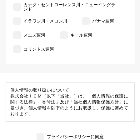
カナダ・セントローレンス川・ニューイングラ
ンド
イラワジ川・メコン川
パナマ運河
スエズ運河
キール運河
コリントス運河
個人情報の取り扱いについて
株式会社ＩＣＭ（以下「当社」）は、「個人情報の保護に
関する法律」「番号法」及び「当社個人情報保護方針」に
基づき、個人情報を以下のようにお取扱し、保護に努めて
おります。
1. 当社の保有する個人情報
(1) 当社は、お客様がご旅行の申込等にあたり当社に提供
プライバシーポリシーに同意
いただいた個人情報の一部を個人データとして保有