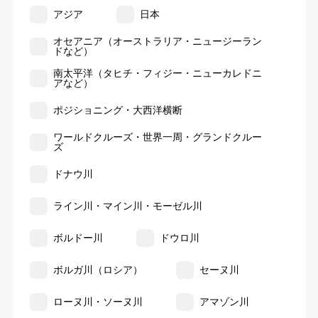
アジア
日本
オセアニア（オーストラリア・ニュージーラン
ドなど）
南太平洋（タヒチ・フィジー・ニューカレドニ
アなど）
ポジショニング・大西洋横断
ワールドクルーズ・世界一周・グランドクルー
ズ
ドナウ川
ライン川・マイン川・モーゼル川
ボルドー川
ドウロ川
ボルガ川（ロシア）
セーヌ川
ローヌ川・ソーヌ川
アマゾン川