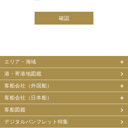
しております。
(2) 当社は、採用・求人応募者及び、当社で就業する社員
の個人情報を個人データとして保有しております。
(3) 当社は、当社で就業する社員及び社員の扶養親族、及
び当社が支払調書等を作成する継続的契約関係のある個人
の個人番号（マイナンバー）を個人データとして保有して
おります。
2. お客様個人情報の利用目的
(1) 当社及び当社の代理旅行業者（以下、「当社ら」とい
います。）は、お客様がご旅行の申込みの際にお申出いた
エリア・海域
だいた個人情報についてお客様との連絡のために利用させ
ていただくほか、お客様がお申込みいただいた旅行におい
港・寄港地図鑑
て運送・宿泊機関等（主要な運送・宿泊機関等について契
約書面に記載されています）の提供する旅行サービスの手
配及びそれらのサービスの受領のための手続、また旅行代
客船会社（外国船）
金の支払のための手続に必要な範囲内で利用させていただ
きます。
客船会社（日本船）
その他、当社は、
(1) 当社及び当社の提携する企業の商品やサービス、キャ
客船図鑑
ンペーンのご案内
(2) 旅行参加後のご意見やご感想の提供のお願い
デジタルパンフレット特集
(3) アンケートのお願い