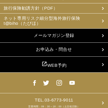
(3) 当社は、旅行中に疾病・事故等があった場合に備え、
お客様の旅行中の連絡先の方の個人情報をお伺いすること
旅行保険勧誘方針（PDF）
があります。この個人情報は、お客様に疾病等があった場
合で連絡先の方へ連絡の必要があると当社が認めた場合に
ネット専用リスク細分型海外旅行保険
使用させていただきます。お客様は、連絡先の方の個人情
t@biho（たびほ）
報を当社らに提供することについて連絡先の方の同意を得
るものとします。
メールマガジン登録
4. お客様個人情報の収集・利用について
当社は、お客様の個人情報を収集、利用するにあたり、以
下の取扱いをしておりますことを予めご承知おき願いま
お申込み・問合せ
す。
(1) 収集目的、利用範囲をパンフレット、お申込書に明示
し、同意を得ます。
open_in_new
WEB予約
(2) お客様の同意がない限り、収集目的以外に使用いたし
ません。
(3) 預託、第三者提供する場合は、予めその旨をお知らせ
し、同意を得ます。
(4) お客様が未成年者の場合、親権者の同意を得ます。
(5) 今後のお客様のご旅行申込みを簡素化するため、ま
た、お申込のあった旅行の手配及び旅程の管理のために、
以下の当社のグループ企業とお客様情報を共有する場合が
TEL.03-6773-9011
ありますが、厳重に管理・保管いたします。
営業時間：09：30～18：00（土日祝日除）
(6) お申込、資料のご請求等において、お客様が当社にご