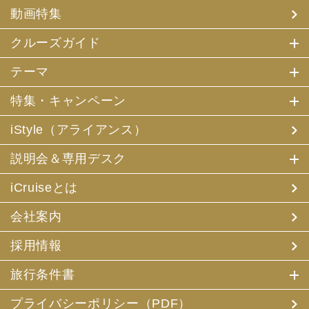
(4) 特典サービスの提供
動画特集
(5) 統計資料の作成
にお客様の個人情報を利用させていただくことがありま
す。
クルーズガイド
(2) 当社は、採用・求人応募者が当社にお申出いただいた
テーマ
個人情報について、本人確認、本人との連絡その他、採
用・求人の業務に必要な範囲内で利用させていただきま
特集・キャンペーン
す。
iStyle（アライアンス）
3. お客様個人情報の第三者への提供
(1) 当社は、お申込みいただいた旅行サービスの手配及び
説明会＆専用デスク
それらのサービスの受領のための手続に必要な範囲内、ま
たは当社の旅行契約上の責任、事故時の費用等を担保する
保険の手続き上必要な範囲内で、それら運送・宿泊機関、
iCruiseとは
保険会社等に対し、お客様の氏名、性別、年齢、住所、電
話番号またはメールアドレス、パスポート番号、クレジッ
会社案内
トカード番号を電磁的方法等で送付することにより提供い
たします。
採用情報
(2) 当社は、旅行先でのお客様のお買い物等の便宜のた
め、当社の保有するお客様の個人データを土産物店に提供
旅行条件書
することがあります。この場合、お客様の氏名、パスポー
ト番号及び搭乗される航空便名等に係る個人データを、予
め電磁的方法等で送付することによって提供いたします。
プライバシーポリシー（PDF）