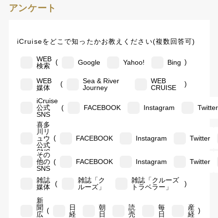
アンケート
iCruiseをどこで知ったかお教えください(複数回答可)
WEB
(
)
Google
Yahoo!
Bing
検索
WEB
Sea & River
WEB
(
)
媒体
Journey
CRUISE
iCruise
(
公式
FACEBOOK
Instagram
Twitte
SNS
喜多
川リ
(
ュウ
FACEBOOK
Instagram
Twitter
公式
SNS
その
(
他の
FACEBOOK
Instagram
Twitter
SNS
雑誌
雑誌「ク
雑誌「クルーズ
(
)
媒体
ルーズ」
トラベラー」
新
聞
日
朝
読
毎
産
(
)
広
経
日
売
日
経