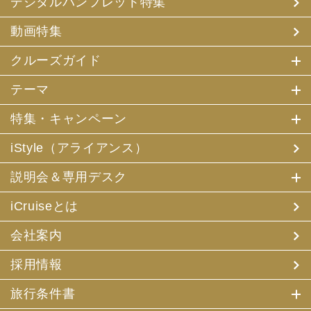
デジタルパンフレット特集
(3) アンケートのお願い
(4) 特典サービスの提供
動画特集
(5) 統計資料の作成
にお客様の個人情報を利用させていただくことがありま
す。
クルーズガイド
(2) 当社は、採用・求人応募者が当社にお申出いただいた
テーマ
個人情報について、本人確認、本人との連絡その他、採
用・求人の業務に必要な範囲内で利用させていただきま
特集・キャンペーン
す。
iStyle（アライアンス）
3. お客様個人情報の第三者への提供
(1) 当社は、お申込みいただいた旅行サービスの手配及び
説明会＆専用デスク
それらのサービスの受領のための手続に必要な範囲内、ま
たは当社の旅行契約上の責任、事故時の費用等を担保する
保険の手続き上必要な範囲内で、それら運送・宿泊機関、
iCruiseとは
保険会社等に対し、お客様の氏名、性別、年齢、住所、電
話番号またはメールアドレス、パスポート番号、クレジッ
会社案内
トカード番号を電磁的方法等で送付することにより提供い
たします。
採用情報
(2) 当社は、旅行先でのお客様のお買い物等の便宜のた
め、当社の保有するお客様の個人データを土産物店に提供
旅行条件書
することがあります。この場合、お客様の氏名、パスポー
ト番号及び搭乗される航空便名等に係る個人データを、予