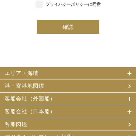
プライバシーポリシーに同意
いただいた個人情報の一部を個人データとして保有
しております。
(2) 当社は、採用・求人応募者及び、当社で就業する社員
の個人情報を個人データとして保有しております。
(3) 当社は、当社で就業する社員及び社員の扶養親族、及
び当社が支払調書等を作成する継続的契約関係のある個人
の個人番号（マイナンバー）を個人データとして保有して
おります。
2. お客様個人情報の利用目的
(1) 当社及び当社の代理旅行業者（以下、「当社ら」とい
います。）は、お客様がご旅行の申込みの際にお申出いた
エリア・海域
だいた個人情報についてお客様との連絡のために利用させ
ていただくほか、お客様がお申込みいただいた旅行におい
港・寄港地図鑑
て運送・宿泊機関等（主要な運送・宿泊機関等について契
約書面に記載されています）の提供する旅行サービスの手
配及びそれらのサービスの受領のための手続、また旅行代
客船会社（外国船）
金の支払のための手続に必要な範囲内で利用させていただ
きます。
客船会社（日本船）
その他、当社は、
(1) 当社及び当社の提携する企業の商品やサービス、キャ
客船図鑑
ンペーンのご案内
(2) 旅行参加後のご意見やご感想の提供のお願い