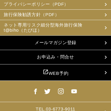
め電磁的方法等で送付することによって提供いたします。
プライバシーポリシー（PDF）
(3) 当社は、旅行中に疾病・事故等があった場合に備え、
お客様の旅行中の連絡先の方の個人情報をお伺いすること
旅行保険勧誘方針（PDF）
があります。この個人情報は、お客様に疾病等があった場
合で連絡先の方へ連絡の必要があると当社が認めた場合に
ネット専用リスク細分型海外旅行保険
使用させていただきます。お客様は、連絡先の方の個人情
t@biho（たびほ）
報を当社らに提供することについて連絡先の方の同意を得
るものとします。
メールマガジン登録
4. お客様個人情報の収集・利用について
当社は、お客様の個人情報を収集、利用するにあたり、以
下の取扱いをしておりますことを予めご承知おき願いま
お申込み・問合せ
す。
(1) 収集目的、利用範囲をパンフレット、お申込書に明示
し、同意を得ます。
open_in_new
WEB予約
(2) お客様の同意がない限り、収集目的以外に使用いたし
ません。
(3) 預託、第三者提供する場合は、予めその旨をお知らせ
し、同意を得ます。
(4) お客様が未成年者の場合、親権者の同意を得ます。
(5) 今後のお客様のご旅行申込みを簡素化するため、ま
た、お申込のあった旅行の手配及び旅程の管理のために、
以下の当社のグループ企業とお客様情報を共有する場合が
TEL.03-6773-9011