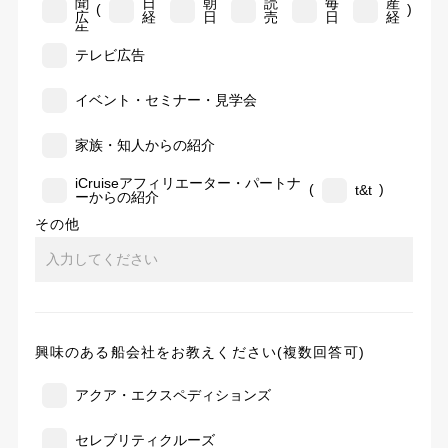
聞
日
朝
読
毎
産
(
)
広
経
日
売
日
経
告
テレビ広告
イベント・セミナー・見学会
家族・知人からの紹介
iCruiseアフィリエーター・パートナ
(
)
t&t
ーからの紹介
その他
興味のある船会社をお教えください(複数回答可)
アクア・エクスペディションズ
セレブリティクルーズ