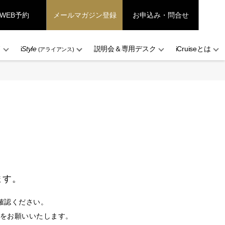
WEB予約
メールマガジン登録
お申込み・問合せ
ド
i
Style
説明会＆専用デスク
iCruiseとは
(アライアンス)
ます。
確認ください。
設定をお願いいたします。