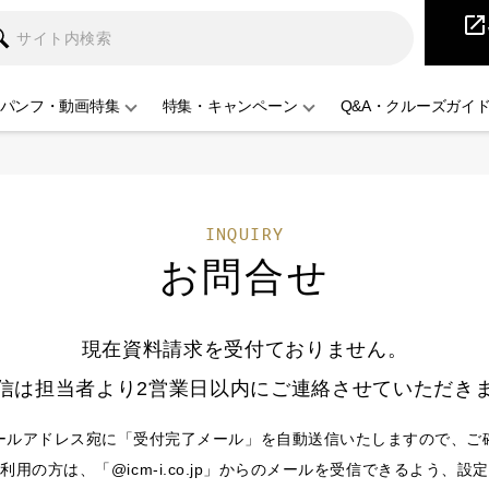
iCruise
open_in_new
パンフ・動画特集
特集・キャンペーン
Q&A・クルーズガイ
INQUIRY
お問合せ
現在資料請求を受付ておりません。
信は担当者より2営業日以内にご連絡させていただき
ールアドレス宛に「受付完了メール」を自動送信いたしますので、ご
用の方は、「@icm-i.co.jp」からのメールを受信できるよう、