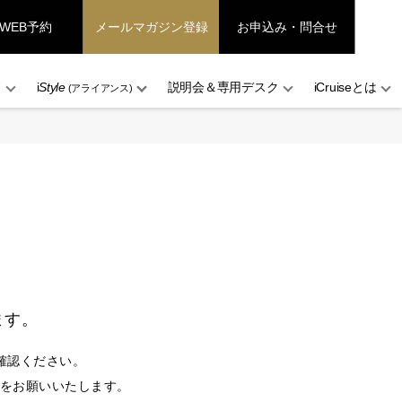
WEB予約
メールマガジン登録
お申込み・問合せ
ド
i
Style
説明会＆専用デスク
iCruiseとは
(アライアンス)
ます。
確認ください。
設定をお願いいたします。