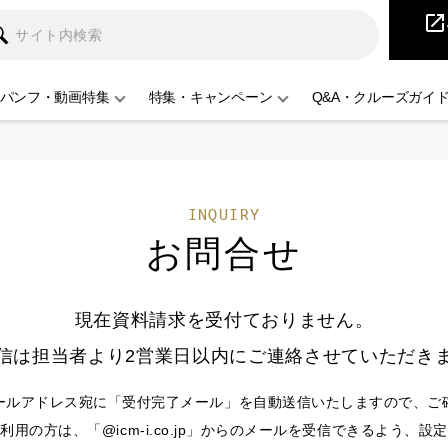
iCruise
open_in_new
パンフ・動画特集
特集・キャンペーン
Q&A・クルーズガイ
INQUIRY
お問合せ
現在資料請求を受付ておりません。
信は担当者より2営業日以内にご連絡させていただき
ールアドレス宛に「受付完了メール」を自動送信いたしますので、ご
用の方は、「@icm-i.co.jp」からのメールを受信できるよう、