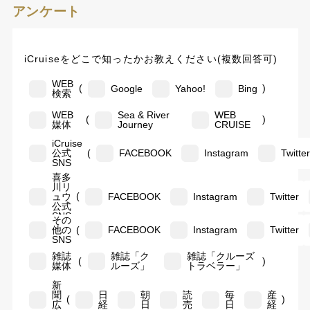
アンケート
iCruiseをどこで知ったかお教えください(複数回答可)
WEB
(
)
Google
Yahoo!
Bing
検索
WEB
Sea & River
WEB
(
)
媒体
Journey
CRUISE
iCruise
(
公式
FACEBOOK
Instagram
Twitte
SNS
喜多
川リ
(
ュウ
FACEBOOK
Instagram
Twitter
公式
SNS
その
(
他の
FACEBOOK
Instagram
Twitter
SNS
雑誌
雑誌「ク
雑誌「クルーズ
(
)
媒体
ルーズ」
トラベラー」
新
聞
日
朝
読
毎
産
(
)
広
経
日
売
日
経