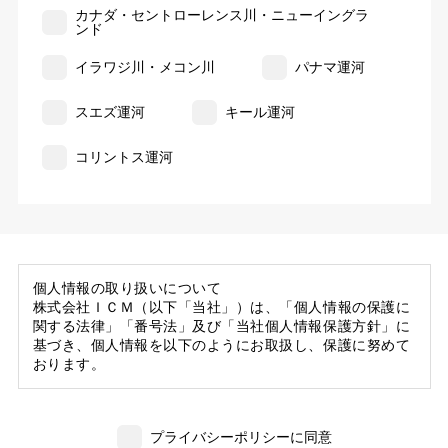
カナダ・セントローレンス川・ニューイングラ
ンド
イラワジ川・メコン川
パナマ運河
スエズ運河
キール運河
コリントス運河
個人情報の取り扱いについて
株式会社ＩＣＭ（以下「当社」）は、「個人情報の保護に
関する法律」「番号法」及び「当社個人情報保護方針」に
基づき、個人情報を以下のようにお取扱し、保護に努めて
おります。
1. 当社の保有する個人情報
(1) 当社は、お客様がご旅行の申込等にあたり当社に提供
プライバシーポリシーに同意
いただいた個人情報の一部を個人データとして保有