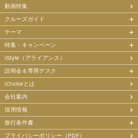
(4) 特典サービスの提供
動画特集
(5) 統計資料の作成
にお客様の個人情報を利用させていただくことがありま
す。
クルーズガイド
(2) 当社は、採用・求人応募者が当社にお申出いただいた
テーマ
個人情報について、本人確認、本人との連絡その他、採
用・求人の業務に必要な範囲内で利用させていただきま
特集・キャンペーン
す。
iStyle（アライアンス）
3. お客様個人情報の第三者への提供
(1) 当社は、お申込みいただいた旅行サービスの手配及び
説明会＆専用デスク
それらのサービスの受領のための手続に必要な範囲内、ま
たは当社の旅行契約上の責任、事故時の費用等を担保する
保険の手続き上必要な範囲内で、それら運送・宿泊機関、
iCruiseとは
保険会社等に対し、お客様の氏名、性別、年齢、住所、電
話番号またはメールアドレス、パスポート番号、クレジッ
会社案内
トカード番号を電磁的方法等で送付することにより提供い
たします。
採用情報
(2) 当社は、旅行先でのお客様のお買い物等の便宜のた
め、当社の保有するお客様の個人データを土産物店に提供
旅行条件書
することがあります。この場合、お客様の氏名、パスポー
ト番号及び搭乗される航空便名等に係る個人データを、予
め電磁的方法等で送付することによって提供いたします。
プライバシーポリシー（PDF）