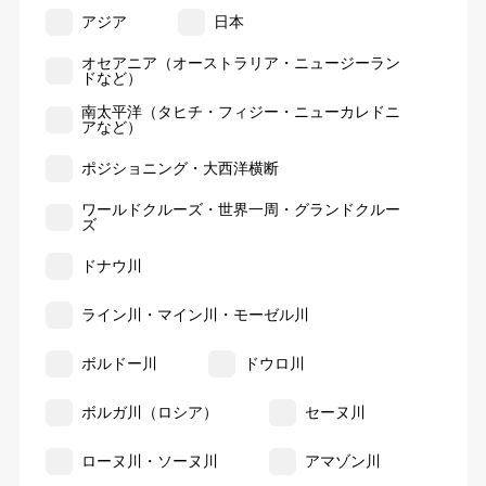
アジア
日本
オセアニア（オーストラリア・ニュージーラン
ドなど）
南太平洋（タヒチ・フィジー・ニューカレドニ
アなど）
ポジショニング・大西洋横断
ワールドクルーズ・世界一周・グランドクルー
ズ
ドナウ川
ライン川・マイン川・モーゼル川
ボルドー川
ドウロ川
ボルガ川（ロシア）
セーヌ川
ローヌ川・ソーヌ川
アマゾン川