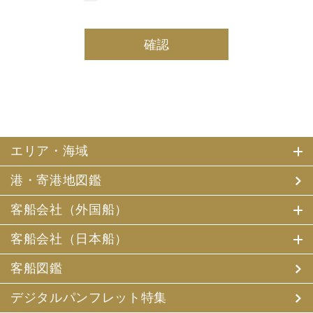
しております。
(2) 当社は、採用・求人応募者及び、当社で就業する社員
の個人情報を個人データとして保有しております。
(3) 当社は、当社で就業する社員及び社員の扶養親族、及
び当社が支払調書等を作成する継続的契約関係のある個人
の個人番号（マイナンバー）を個人データとして保有して
おります。
2. お客様個人情報の利用目的
(1) 当社及び当社の代理旅行業者（以下、「当社ら」とい
います。）は、お客様がご旅行の申込みの際にお申出いた
エリア・海域
だいた個人情報についてお客様との連絡のために利用させ
ていただくほか、お客様がお申込みいただいた旅行におい
港・寄港地図鑑
て運送・宿泊機関等（主要な運送・宿泊機関等について契
約書面に記載されています）の提供する旅行サービスの手
配及びそれらのサービスの受領のための手続、また旅行代
客船会社（外国船）
金の支払のための手続に必要な範囲内で利用させていただ
きます。
客船会社（日本船）
その他、当社は、
(1) 当社及び当社の提携する企業の商品やサービス、キャ
客船図鑑
ンペーンのご案内
(2) 旅行参加後のご意見やご感想の提供のお願い
デジタルパンフレット特集
(3) アンケートのお願い