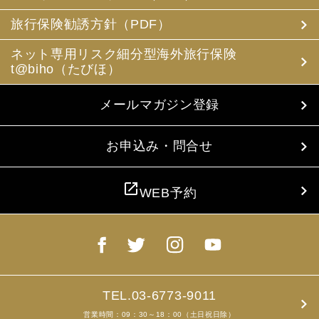
(3) 当社は、旅行中に疾病・事故等があった場合に備え、
お客様の旅行中の連絡先の方の個人情報をお伺いすること
旅行保険勧誘方針（PDF）
があります。この個人情報は、お客様に疾病等があった場
合で連絡先の方へ連絡の必要があると当社が認めた場合に
ネット専用リスク細分型海外旅行保険
使用させていただきます。お客様は、連絡先の方の個人情
t@biho（たびほ）
報を当社らに提供することについて連絡先の方の同意を得
るものとします。
メールマガジン登録
4. お客様個人情報の収集・利用について
当社は、お客様の個人情報を収集、利用するにあたり、以
下の取扱いをしておりますことを予めご承知おき願いま
お申込み・問合せ
す。
(1) 収集目的、利用範囲をパンフレット、お申込書に明示
し、同意を得ます。
open_in_new
WEB予約
(2) お客様の同意がない限り、収集目的以外に使用いたし
ません。
(3) 預託、第三者提供する場合は、予めその旨をお知らせ
し、同意を得ます。
(4) お客様が未成年者の場合、親権者の同意を得ます。
(5) 今後のお客様のご旅行申込みを簡素化するため、ま
た、お申込のあった旅行の手配及び旅程の管理のために、
以下の当社のグループ企業とお客様情報を共有する場合が
TEL.03-6773-9011
ありますが、厳重に管理・保管いたします。
営業時間：09：30～18：00（土日祝日除）
(6) お申込、資料のご請求等において、お客様が当社にご