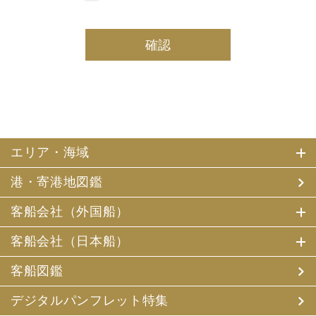
しております。
(2) 当社は、採用・求人応募者及び、当社で就業する社員
の個人情報を個人データとして保有しております。
(3) 当社は、当社で就業する社員及び社員の扶養親族、及
び当社が支払調書等を作成する継続的契約関係のある個人
の個人番号（マイナンバー）を個人データとして保有して
おります。
2. お客様個人情報の利用目的
(1) 当社及び当社の代理旅行業者（以下、「当社ら」とい
います。）は、お客様がご旅行の申込みの際にお申出いた
エリア・海域
だいた個人情報についてお客様との連絡のために利用させ
ていただくほか、お客様がお申込みいただいた旅行におい
港・寄港地図鑑
て運送・宿泊機関等（主要な運送・宿泊機関等について契
約書面に記載されています）の提供する旅行サービスの手
配及びそれらのサービスの受領のための手続、また旅行代
客船会社（外国船）
金の支払のための手続に必要な範囲内で利用させていただ
きます。
客船会社（日本船）
その他、当社は、
(1) 当社及び当社の提携する企業の商品やサービス、キャ
客船図鑑
ンペーンのご案内
(2) 旅行参加後のご意見やご感想の提供のお願い
デジタルパンフレット特集
(3) アンケートのお願い