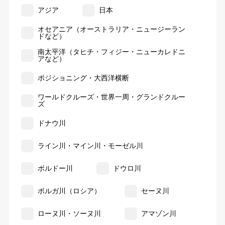
アジア
日本
オセアニア（オーストラリア・ニュージーラン
ドなど）
南太平洋（タヒチ・フィジー・ニューカレドニ
アなど）
ポジショニング・大西洋横断
ワールドクルーズ・世界一周・グランドクルー
ズ
ドナウ川
ライン川・マイン川・モーゼル川
ボルドー川
ドウロ川
ボルガ川（ロシア）
セーヌ川
ローヌ川・ソーヌ川
アマゾン川