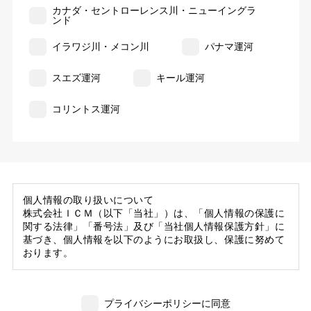
カナダ・セントローレンス川・ニューイングラ
ンド
イラワジ川・メコン川
パナマ運河
スエズ運河
キール運河
コリントス運河
個人情報の取り扱いについて
株式会社ＩＣＭ（以下「当社」）は、「個人情報の保護に
関する法律」「番号法」及び「当社個人情報保護方針」に
基づき、個人情報を以下のようにお取扱し、保護に努めて
おります。
1. 当社の保有する個人情報
(1) 当社は、お客様がご旅行の申込等にあたり当社に提供
プライバシーポリシーに同意
いただいた個人情報の一部を個人データとして保有