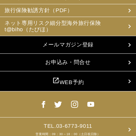
(3) 当社は、旅行中に疾病・事故等があった場合に備え、
お客様の旅行中の連絡先の方の個人情報をお伺いすること
旅行保険勧誘方針（PDF）
があります。この個人情報は、お客様に疾病等があった場
合で連絡先の方へ連絡の必要があると当社が認めた場合に
ネット専用リスク細分型海外旅行保険
使用させていただきます。お客様は、連絡先の方の個人情
t@biho（たびほ）
報を当社らに提供することについて連絡先の方の同意を得
るものとします。
メールマガジン登録
4. お客様個人情報の収集・利用について
当社は、お客様の個人情報を収集、利用するにあたり、以
下の取扱いをしておりますことを予めご承知おき願いま
お申込み・問合せ
す。
(1) 収集目的、利用範囲をパンフレット、お申込書に明示
し、同意を得ます。
open_in_new
WEB予約
(2) お客様の同意がない限り、収集目的以外に使用いたし
ません。
(3) 預託、第三者提供する場合は、予めその旨をお知らせ
し、同意を得ます。
(4) お客様が未成年者の場合、親権者の同意を得ます。
(5) 今後のお客様のご旅行申込みを簡素化するため、ま
た、お申込のあった旅行の手配及び旅程の管理のために、
以下の当社のグループ企業とお客様情報を共有する場合が
TEL.03-6773-9011
ありますが、厳重に管理・保管いたします。
営業時間：09：30～18：00（土日祝日除）
(6) お申込、資料のご請求等において、お客様が当社にご