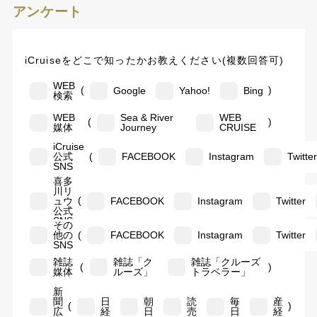
アンケート
iCruiseをどこで知ったかお教えください(複数回答可)
WEB
(
)
Google
Yahoo!
Bing
検索
WEB
Sea & River
WEB
(
)
媒体
Journey
CRUISE
iCruise
(
公式
FACEBOOK
Instagram
Twitte
SNS
喜多
川リ
(
ュウ
FACEBOOK
Instagram
Twitter
公式
SNS
その
(
他の
FACEBOOK
Instagram
Twitter
SNS
雑誌
雑誌「ク
雑誌「クルーズ
(
)
媒体
ルーズ」
トラベラー」
新
聞
日
朝
読
毎
産
(
)
広
経
日
売
日
経