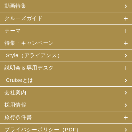
(4) 特典サービスの提供
動画特集
(5) 統計資料の作成
にお客様の個人情報を利用させていただくことがありま
す。
クルーズガイド
(2) 当社は、採用・求人応募者が当社にお申出いただいた
テーマ
個人情報について、本人確認、本人との連絡その他、採
用・求人の業務に必要な範囲内で利用させていただきま
特集・キャンペーン
す。
iStyle（アライアンス）
3. お客様個人情報の第三者への提供
(1) 当社は、お申込みいただいた旅行サービスの手配及び
説明会＆専用デスク
それらのサービスの受領のための手続に必要な範囲内、ま
たは当社の旅行契約上の責任、事故時の費用等を担保する
保険の手続き上必要な範囲内で、それら運送・宿泊機関、
iCruiseとは
保険会社等に対し、お客様の氏名、性別、年齢、住所、電
話番号またはメールアドレス、パスポート番号、クレジッ
会社案内
トカード番号を電磁的方法等で送付することにより提供い
たします。
採用情報
(2) 当社は、旅行先でのお客様のお買い物等の便宜のた
め、当社の保有するお客様の個人データを土産物店に提供
旅行条件書
することがあります。この場合、お客様の氏名、パスポー
ト番号及び搭乗される航空便名等に係る個人データを、予
め電磁的方法等で送付することによって提供いたします。
プライバシーポリシー（PDF）