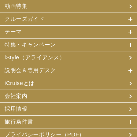
(4) 特典サービスの提供
動画特集
(5) 統計資料の作成
にお客様の個人情報を利用させていただくことがありま
す。
クルーズガイド
(2) 当社は、採用・求人応募者が当社にお申出いただいた
テーマ
個人情報について、本人確認、本人との連絡その他、採
用・求人の業務に必要な範囲内で利用させていただきま
特集・キャンペーン
す。
iStyle（アライアンス）
3. お客様個人情報の第三者への提供
(1) 当社は、お申込みいただいた旅行サービスの手配及び
説明会＆専用デスク
それらのサービスの受領のための手続に必要な範囲内、ま
たは当社の旅行契約上の責任、事故時の費用等を担保する
保険の手続き上必要な範囲内で、それら運送・宿泊機関、
iCruiseとは
保険会社等に対し、お客様の氏名、性別、年齢、住所、電
話番号またはメールアドレス、パスポート番号、クレジッ
会社案内
トカード番号を電磁的方法等で送付することにより提供い
たします。
採用情報
(2) 当社は、旅行先でのお客様のお買い物等の便宜のた
め、当社の保有するお客様の個人データを土産物店に提供
旅行条件書
することがあります。この場合、お客様の氏名、パスポー
ト番号及び搭乗される航空便名等に係る個人データを、予
め電磁的方法等で送付することによって提供いたします。
プライバシーポリシー（PDF）