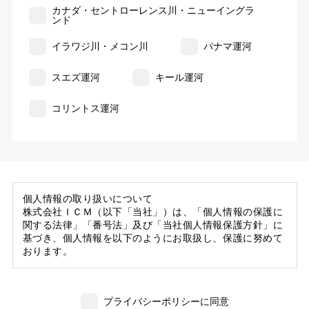
カナダ・セントローレンス川・ニューイングラ
ンド
イラワジ川・メコン川
パナマ運河
スエズ運河
キール運河
コリントス運河
個人情報の取り扱いについて
株式会社ＩＣＭ（以下「当社」）は、「個人情報の保護に
関する法律」「番号法」及び「当社個人情報保護方針」に
基づき、個人情報を以下のようにお取扱し、保護に努めて
おります。
1. 当社の保有する個人情報
(1) 当社は、お客様がご旅行の申込等にあたり当社に提供
プライバシーポリシーに同意
いただいた個人情報の一部を個人データとして保有