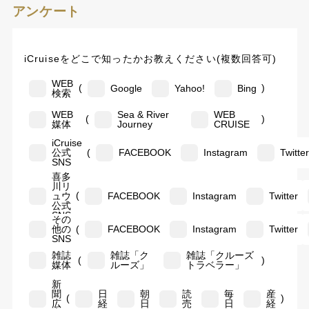
アンケート
iCruiseをどこで知ったかお教えください(複数回答可)
WEB
(
)
Google
Yahoo!
Bing
検索
WEB
Sea & River
WEB
(
)
媒体
Journey
CRUISE
iCruise
(
公式
FACEBOOK
Instagram
Twitte
SNS
喜多
川リ
(
ュウ
FACEBOOK
Instagram
Twitter
公式
SNS
その
(
他の
FACEBOOK
Instagram
Twitter
SNS
雑誌
雑誌「ク
雑誌「クルーズ
(
)
媒体
ルーズ」
トラベラー」
新
聞
日
朝
読
毎
産
(
)
広
経
日
売
日
経