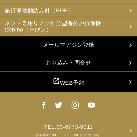
(3) 当社は、旅行中に疾病・事故等があった場合に備え、
お客様の旅行中の連絡先の方の個人情報をお伺いすること
旅行保険勧誘方針（PDF）
があります。この個人情報は、お客様に疾病等があった場
合で連絡先の方へ連絡の必要があると当社が認めた場合に
ネット専用リスク細分型海外旅行保険
使用させていただきます。お客様は、連絡先の方の個人情
t@biho（たびほ）
報を当社らに提供することについて連絡先の方の同意を得
るものとします。
メールマガジン登録
4. お客様個人情報の収集・利用について
当社は、お客様の個人情報を収集、利用するにあたり、以
下の取扱いをしておりますことを予めご承知おき願いま
お申込み・問合せ
す。
(1) 収集目的、利用範囲をパンフレット、お申込書に明示
し、同意を得ます。
open_in_new
WEB予約
(2) お客様の同意がない限り、収集目的以外に使用いたし
ません。
(3) 預託、第三者提供する場合は、予めその旨をお知らせ
し、同意を得ます。
(4) お客様が未成年者の場合、親権者の同意を得ます。
(5) 今後のお客様のご旅行申込みを簡素化するため、ま
た、お申込のあった旅行の手配及び旅程の管理のために、
以下の当社のグループ企業とお客様情報を共有する場合が
TEL.03-6773-9011
ありますが、厳重に管理・保管いたします。
営業時間：09：30～18：00（土日祝日除）
(6) お申込、資料のご請求等において、お客様が当社にご