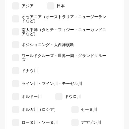
アジア
日本
オセアニア（オーストラリア・ニュージーラン
ドなど）
南太平洋（タヒチ・フィジー・ニューカレドニ
アなど）
ポジショニング・大西洋横断
ワールドクルーズ・世界一周・グランドクルー
ズ
ドナウ川
ライン川・マイン川・モーゼル川
ボルドー川
ドウロ川
ボルガ川（ロシア）
セーヌ川
ローヌ川・ソーヌ川
アマゾン川