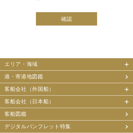
しております。
(2) 当社は、採用・求人応募者及び、当社で就業する社員
の個人情報を個人データとして保有しております。
(3) 当社は、当社で就業する社員及び社員の扶養親族、及
び当社が支払調書等を作成する継続的契約関係のある個人
の個人番号（マイナンバー）を個人データとして保有して
おります。
2. お客様個人情報の利用目的
(1) 当社及び当社の代理旅行業者（以下、「当社ら」とい
います。）は、お客様がご旅行の申込みの際にお申出いた
エリア・海域
だいた個人情報についてお客様との連絡のために利用させ
ていただくほか、お客様がお申込みいただいた旅行におい
港・寄港地図鑑
て運送・宿泊機関等（主要な運送・宿泊機関等について契
約書面に記載されています）の提供する旅行サービスの手
配及びそれらのサービスの受領のための手続、また旅行代
客船会社（外国船）
金の支払のための手続に必要な範囲内で利用させていただ
きます。
客船会社（日本船）
その他、当社は、
(1) 当社及び当社の提携する企業の商品やサービス、キャ
客船図鑑
ンペーンのご案内
(2) 旅行参加後のご意見やご感想の提供のお願い
デジタルパンフレット特集
(3) アンケートのお願い