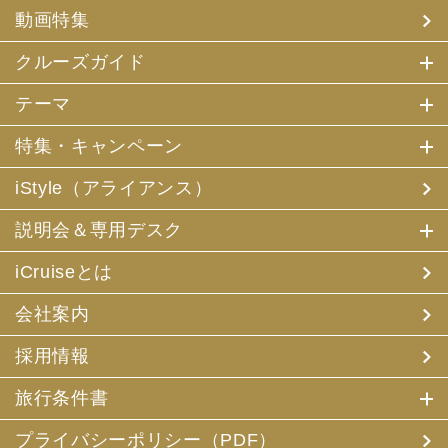
(4) 特典サービスの提供
動画特集
(5) 統計資料の作成
にお客様の個人情報を利用させていただくことがありま
す。
クルーズガイド
(2) 当社は、採用・求人応募者が当社にお申出いただいた
テーマ
個人情報について、本人確認、本人との連絡その他、採
用・求人の業務に必要な範囲内で利用させていただきま
特集・キャンペーン
す。
iStyle（アライアンス）
3. お客様個人情報の第三者への提供
(1) 当社は、お申込みいただいた旅行サービスの手配及び
説明会＆専用デスク
それらのサービスの受領のための手続に必要な範囲内、ま
たは当社の旅行契約上の責任、事故時の費用等を担保する
保険の手続き上必要な範囲内で、それら運送・宿泊機関、
iCruiseとは
保険会社等に対し、お客様の氏名、性別、年齢、住所、電
話番号またはメールアドレス、パスポート番号、クレジッ
会社案内
トカード番号を電磁的方法等で送付することにより提供い
たします。
採用情報
(2) 当社は、旅行先でのお客様のお買い物等の便宜のた
め、当社の保有するお客様の個人データを土産物店に提供
旅行条件書
することがあります。この場合、お客様の氏名、パスポー
ト番号及び搭乗される航空便名等に係る個人データを、予
め電磁的方法等で送付することによって提供いたします。
プライバシーポリシー（PDF）