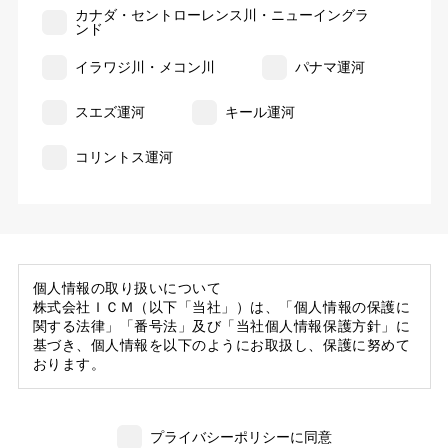
カナダ・セントローレンス川・ニューイングラ
ンド
イラワジ川・メコン川
パナマ運河
スエズ運河
キール運河
コリントス運河
個人情報の取り扱いについて
株式会社ＩＣＭ（以下「当社」）は、「個人情報の保護に
関する法律」「番号法」及び「当社個人情報保護方針」に
基づき、個人情報を以下のようにお取扱し、保護に努めて
おります。
1. 当社の保有する個人情報
(1) 当社は、お客様がご旅行の申込等にあたり当社に提供
プライバシーポリシーに同意
いただいた個人情報の一部を個人データとして保有