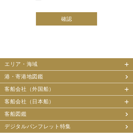
しております。
(2) 当社は、採用・求人応募者及び、当社で就業する社員
の個人情報を個人データとして保有しております。
(3) 当社は、当社で就業する社員及び社員の扶養親族、及
び当社が支払調書等を作成する継続的契約関係のある個人
の個人番号（マイナンバー）を個人データとして保有して
おります。
2. お客様個人情報の利用目的
(1) 当社及び当社の代理旅行業者（以下、「当社ら」とい
います。）は、お客様がご旅行の申込みの際にお申出いた
エリア・海域
だいた個人情報についてお客様との連絡のために利用させ
ていただくほか、お客様がお申込みいただいた旅行におい
港・寄港地図鑑
て運送・宿泊機関等（主要な運送・宿泊機関等について契
約書面に記載されています）の提供する旅行サービスの手
配及びそれらのサービスの受領のための手続、また旅行代
客船会社（外国船）
金の支払のための手続に必要な範囲内で利用させていただ
きます。
客船会社（日本船）
その他、当社は、
(1) 当社及び当社の提携する企業の商品やサービス、キャ
客船図鑑
ンペーンのご案内
(2) 旅行参加後のご意見やご感想の提供のお願い
デジタルパンフレット特集
(3) アンケートのお願い