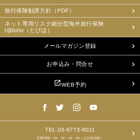
(3) 当社は、旅行中に疾病・事故等があった場合に備え、
お客様の旅行中の連絡先の方の個人情報をお伺いすること
旅行保険勧誘方針（PDF）
があります。この個人情報は、お客様に疾病等があった場
合で連絡先の方へ連絡の必要があると当社が認めた場合に
ネット専用リスク細分型海外旅行保険
使用させていただきます。お客様は、連絡先の方の個人情
t@biho（たびほ）
報を当社らに提供することについて連絡先の方の同意を得
るものとします。
メールマガジン登録
4. お客様個人情報の収集・利用について
当社は、お客様の個人情報を収集、利用するにあたり、以
下の取扱いをしておりますことを予めご承知おき願いま
お申込み・問合せ
す。
(1) 収集目的、利用範囲をパンフレット、お申込書に明示
し、同意を得ます。
open_in_new
WEB予約
(2) お客様の同意がない限り、収集目的以外に使用いたし
ません。
(3) 預託、第三者提供する場合は、予めその旨をお知らせ
し、同意を得ます。
(4) お客様が未成年者の場合、親権者の同意を得ます。
(5) 今後のお客様のご旅行申込みを簡素化するため、ま
た、お申込のあった旅行の手配及び旅程の管理のために、
以下の当社のグループ企業とお客様情報を共有する場合が
TEL.03-6773-9011
ありますが、厳重に管理・保管いたします。
営業時間：09：30～18：00（土日祝日除）
(6) お申込、資料のご請求等において、お客様が当社にご