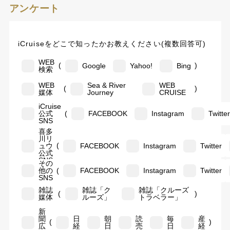
アンケート
iCruiseをどこで知ったかお教えください(複数回答可)
WEB
(
)
Google
Yahoo!
Bing
検索
WEB
Sea & River
WEB
(
)
媒体
Journey
CRUISE
iCruise
(
公式
FACEBOOK
Instagram
Twitte
SNS
喜多
川リ
(
ュウ
FACEBOOK
Instagram
Twitter
公式
SNS
その
(
他の
FACEBOOK
Instagram
Twitter
SNS
雑誌
雑誌「ク
雑誌「クルーズ
(
)
媒体
ルーズ」
トラベラー」
新
聞
日
朝
読
毎
産
(
)
広
経
日
売
日
経