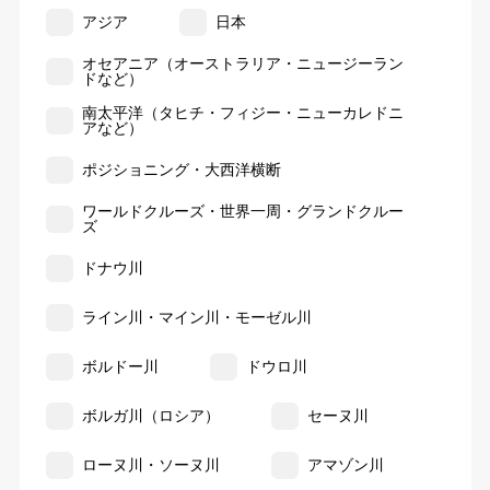
アジア
日本
オセアニア（オーストラリア・ニュージーラン
ドなど）
南太平洋（タヒチ・フィジー・ニューカレドニ
アなど）
ポジショニング・大西洋横断
ワールドクルーズ・世界一周・グランドクルー
ズ
ドナウ川
ライン川・マイン川・モーゼル川
ボルドー川
ドウロ川
ボルガ川（ロシア）
セーヌ川
ローヌ川・ソーヌ川
アマゾン川