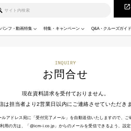
iCruise
open_in_new
パンフ・動画特集
特集・キャンペーン
Q&A・クルーズガイ
INQUIRY
お問合せ
現在資料請求を受付ておりません。
信は担当者より2営業日以内にご連絡させていただき
ールアドレス宛に「受付完了メール」を自動送信いたしますので、ご
用の方は、「@icm-i.co.jp」からのメールを受信できるよう、