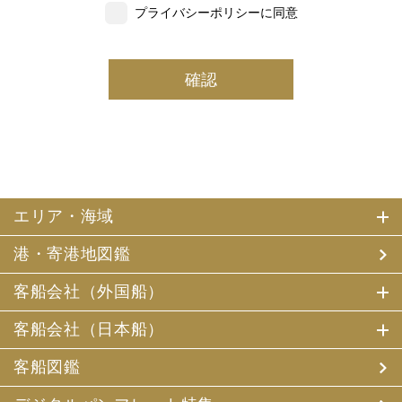
プライバシーポリシーに同意
いただいた個人情報の一部を個人データとして保有
しております。
(2) 当社は、採用・求人応募者及び、当社で就業する社員
の個人情報を個人データとして保有しております。
(3) 当社は、当社で就業する社員及び社員の扶養親族、及
び当社が支払調書等を作成する継続的契約関係のある個人
の個人番号（マイナンバー）を個人データとして保有して
おります。
2. お客様個人情報の利用目的
(1) 当社及び当社の代理旅行業者（以下、「当社ら」とい
います。）は、お客様がご旅行の申込みの際にお申出いた
エリア・海域
だいた個人情報についてお客様との連絡のために利用させ
ていただくほか、お客様がお申込みいただいた旅行におい
港・寄港地図鑑
て運送・宿泊機関等（主要な運送・宿泊機関等について契
約書面に記載されています）の提供する旅行サービスの手
配及びそれらのサービスの受領のための手続、また旅行代
客船会社（外国船）
金の支払のための手続に必要な範囲内で利用させていただ
きます。
客船会社（日本船）
その他、当社は、
(1) 当社及び当社の提携する企業の商品やサービス、キャ
客船図鑑
ンペーンのご案内
(2) 旅行参加後のご意見やご感想の提供のお願い