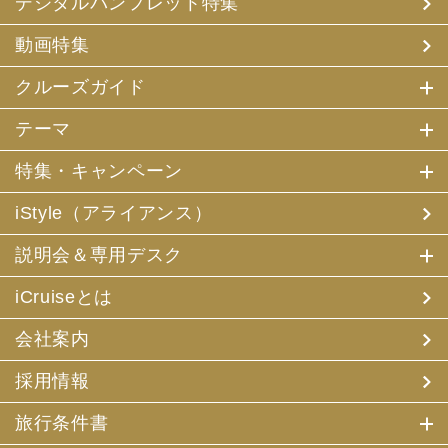
デジタルパンフレット特集
(3) アンケートのお願い
(4) 特典サービスの提供
動画特集
(5) 統計資料の作成
にお客様の個人情報を利用させていただくことがありま
す。
クルーズガイド
(2) 当社は、採用・求人応募者が当社にお申出いただいた
テーマ
個人情報について、本人確認、本人との連絡その他、採
用・求人の業務に必要な範囲内で利用させていただきま
特集・キャンペーン
す。
iStyle（アライアンス）
3. お客様個人情報の第三者への提供
(1) 当社は、お申込みいただいた旅行サービスの手配及び
説明会＆専用デスク
それらのサービスの受領のための手続に必要な範囲内、ま
たは当社の旅行契約上の責任、事故時の費用等を担保する
保険の手続き上必要な範囲内で、それら運送・宿泊機関、
iCruiseとは
保険会社等に対し、お客様の氏名、性別、年齢、住所、電
話番号またはメールアドレス、パスポート番号、クレジッ
会社案内
トカード番号を電磁的方法等で送付することにより提供い
たします。
採用情報
(2) 当社は、旅行先でのお客様のお買い物等の便宜のた
め、当社の保有するお客様の個人データを土産物店に提供
旅行条件書
することがあります。この場合、お客様の氏名、パスポー
ト番号及び搭乗される航空便名等に係る個人データを、予