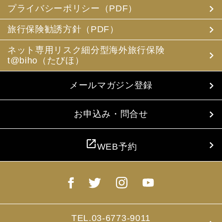
め電磁的方法等で送付することによって提供いたします。
プライバシーポリシー（PDF）
(3) 当社は、旅行中に疾病・事故等があった場合に備え、
お客様の旅行中の連絡先の方の個人情報をお伺いすること
旅行保険勧誘方針（PDF）
があります。この個人情報は、お客様に疾病等があった場
合で連絡先の方へ連絡の必要があると当社が認めた場合に
ネット専用リスク細分型海外旅行保険
使用させていただきます。お客様は、連絡先の方の個人情
t@biho（たびほ）
報を当社らに提供することについて連絡先の方の同意を得
るものとします。
メールマガジン登録
4. お客様個人情報の収集・利用について
当社は、お客様の個人情報を収集、利用するにあたり、以
下の取扱いをしておりますことを予めご承知おき願いま
お申込み・問合せ
す。
(1) 収集目的、利用範囲をパンフレット、お申込書に明示
し、同意を得ます。
open_in_new
WEB予約
(2) お客様の同意がない限り、収集目的以外に使用いたし
ません。
(3) 預託、第三者提供する場合は、予めその旨をお知らせ
し、同意を得ます。
(4) お客様が未成年者の場合、親権者の同意を得ます。
(5) 今後のお客様のご旅行申込みを簡素化するため、ま
た、お申込のあった旅行の手配及び旅程の管理のために、
以下の当社のグループ企業とお客様情報を共有する場合が
TEL.03-6773-9011