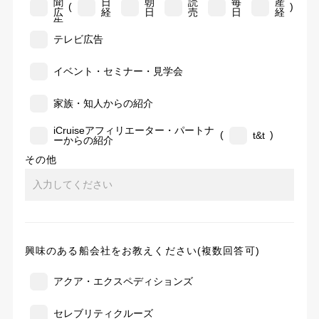
聞
日
朝
読
毎
産
(
)
広
経
日
売
日
経
告
テレビ広告
イベント・セミナー・見学会
家族・知人からの紹介
iCruiseアフィリエーター・パートナ
(
)
t&t
ーからの紹介
その他
興味のある船会社をお教えください(複数回答可)
アクア・エクスペディションズ
セレブリティクルーズ