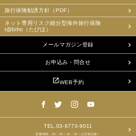
(3) 当社は、旅行中に疾病・事故等があった場合に備え、
お客様の旅行中の連絡先の方の個人情報をお伺いすること
旅行保険勧誘方針（PDF）
があります。この個人情報は、お客様に疾病等があった場
合で連絡先の方へ連絡の必要があると当社が認めた場合に
ネット専用リスク細分型海外旅行保険
使用させていただきます。お客様は、連絡先の方の個人情
t@biho（たびほ）
報を当社らに提供することについて連絡先の方の同意を得
るものとします。
メールマガジン登録
4. お客様個人情報の収集・利用について
当社は、お客様の個人情報を収集、利用するにあたり、以
下の取扱いをしておりますことを予めご承知おき願いま
お申込み・問合せ
す。
(1) 収集目的、利用範囲をパンフレット、お申込書に明示
し、同意を得ます。
open_in_new
WEB予約
(2) お客様の同意がない限り、収集目的以外に使用いたし
ません。
(3) 預託、第三者提供する場合は、予めその旨をお知らせ
し、同意を得ます。
(4) お客様が未成年者の場合、親権者の同意を得ます。
(5) 今後のお客様のご旅行申込みを簡素化するため、ま
た、お申込のあった旅行の手配及び旅程の管理のために、
以下の当社のグループ企業とお客様情報を共有する場合が
TEL.03-6773-9011
ありますが、厳重に管理・保管いたします。
営業時間：09：30～18：00（土日祝日除）
(6) お申込、資料のご請求等において、お客様が当社にご