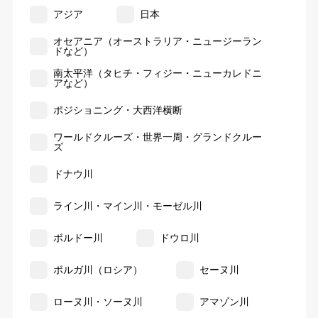
アジア
日本
オセアニア（オーストラリア・ニュージーラン
ドなど）
南太平洋（タヒチ・フィジー・ニューカレドニ
アなど）
ポジショニング・大西洋横断
ワールドクルーズ・世界一周・グランドクルー
ズ
ドナウ川
ライン川・マイン川・モーゼル川
ボルドー川
ドウロ川
ボルガ川（ロシア）
セーヌ川
ローヌ川・ソーヌ川
アマゾン川