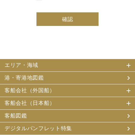
しております。
(2) 当社は、採用・求人応募者及び、当社で就業する社員
の個人情報を個人データとして保有しております。
(3) 当社は、当社で就業する社員及び社員の扶養親族、及
び当社が支払調書等を作成する継続的契約関係のある個人
の個人番号（マイナンバー）を個人データとして保有して
おります。
2. お客様個人情報の利用目的
(1) 当社及び当社の代理旅行業者（以下、「当社ら」とい
います。）は、お客様がご旅行の申込みの際にお申出いた
エリア・海域
だいた個人情報についてお客様との連絡のために利用させ
ていただくほか、お客様がお申込みいただいた旅行におい
港・寄港地図鑑
て運送・宿泊機関等（主要な運送・宿泊機関等について契
約書面に記載されています）の提供する旅行サービスの手
配及びそれらのサービスの受領のための手続、また旅行代
客船会社（外国船）
金の支払のための手続に必要な範囲内で利用させていただ
きます。
客船会社（日本船）
その他、当社は、
(1) 当社及び当社の提携する企業の商品やサービス、キャ
客船図鑑
ンペーンのご案内
(2) 旅行参加後のご意見やご感想の提供のお願い
デジタルパンフレット特集
(3) アンケートのお願い