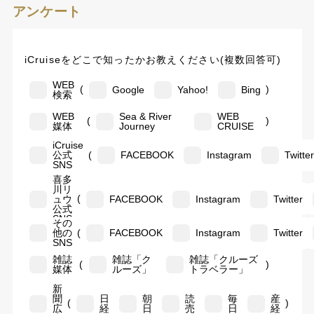
アンケート
iCruiseをどこで知ったかお教えください(複数回答可)
WEB
(
)
Google
Yahoo!
Bing
検索
WEB
Sea & River
WEB
(
)
媒体
Journey
CRUISE
iCruise
(
公式
FACEBOOK
Instagram
Twitte
SNS
喜多
川リ
(
ュウ
FACEBOOK
Instagram
Twitter
公式
SNS
その
(
他の
FACEBOOK
Instagram
Twitter
SNS
雑誌
雑誌「ク
雑誌「クルーズ
(
)
媒体
ルーズ」
トラベラー」
新
聞
日
朝
読
毎
産
(
)
広
経
日
売
日
経