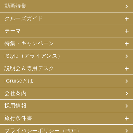
(4) 特典サービスの提供
動画特集
(5) 統計資料の作成
にお客様の個人情報を利用させていただくことがありま
す。
クルーズガイド
(2) 当社は、採用・求人応募者が当社にお申出いただいた
テーマ
個人情報について、本人確認、本人との連絡その他、採
用・求人の業務に必要な範囲内で利用させていただきま
特集・キャンペーン
す。
iStyle（アライアンス）
3. お客様個人情報の第三者への提供
(1) 当社は、お申込みいただいた旅行サービスの手配及び
説明会＆専用デスク
それらのサービスの受領のための手続に必要な範囲内、ま
たは当社の旅行契約上の責任、事故時の費用等を担保する
保険の手続き上必要な範囲内で、それら運送・宿泊機関、
iCruiseとは
保険会社等に対し、お客様の氏名、性別、年齢、住所、電
話番号またはメールアドレス、パスポート番号、クレジッ
会社案内
トカード番号を電磁的方法等で送付することにより提供い
たします。
採用情報
(2) 当社は、旅行先でのお客様のお買い物等の便宜のた
め、当社の保有するお客様の個人データを土産物店に提供
旅行条件書
することがあります。この場合、お客様の氏名、パスポー
ト番号及び搭乗される航空便名等に係る個人データを、予
め電磁的方法等で送付することによって提供いたします。
プライバシーポリシー（PDF）