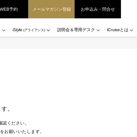
WEB予約
メールマガジン登録
お申込み・問合せ
ド
i
Style
説明会＆専用デスク
iCruiseとは
(アライアンス)
ます。
確認ください。
設定をお願いいたします。