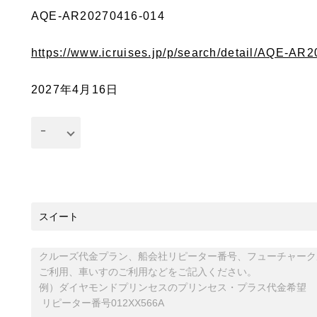
AQE-AR20270416-014
https://www.icruises.jp/p/search/detail/AQE-AR
2027年4月16日