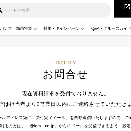
iCruise
open_in_new
パンフ・動画特集
特集・キャンペーン
Q&A・クルーズガイ
INQUIRY
お問合せ
現在資料請求を受付ておりません。
信は担当者より2営業日以内にご連絡させていただき
ールアドレス宛に「受付完了メール」を自動送信いたしますので、ご
用の方は、「@icm-i.co.jp」からのメールを受信できるよう、