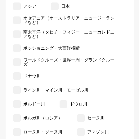
アジア
日本
オセアニア（オーストラリア・ニュージーラン
ドなど）
南太平洋（タヒチ・フィジー・ニューカレドニ
アなど）
ポジショニング・大西洋横断
ワールドクルーズ・世界一周・グランドクルー
ズ
ドナウ川
ライン川・マイン川・モーゼル川
ボルドー川
ドウロ川
ボルガ川（ロシア）
セーヌ川
ローヌ川・ソーヌ川
アマゾン川