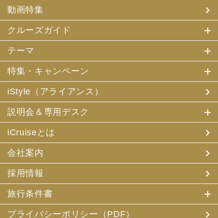
(4) 特典サービスの提供
動画特集
(5) 統計資料の作成
にお客様の個人情報を利用させていただくことがありま
す。
クルーズガイド
(2) 当社は、採用・求人応募者が当社にお申出いただいた
テーマ
個人情報について、本人確認、本人との連絡その他、採
用・求人の業務に必要な範囲内で利用させていただきま
特集・キャンペーン
す。
iStyle（アライアンス）
3. お客様個人情報の第三者への提供
(1) 当社は、お申込みいただいた旅行サービスの手配及び
説明会＆専用デスク
それらのサービスの受領のための手続に必要な範囲内、ま
たは当社の旅行契約上の責任、事故時の費用等を担保する
保険の手続き上必要な範囲内で、それら運送・宿泊機関、
iCruiseとは
保険会社等に対し、お客様の氏名、性別、年齢、住所、電
話番号またはメールアドレス、パスポート番号、クレジッ
会社案内
トカード番号を電磁的方法等で送付することにより提供い
たします。
採用情報
(2) 当社は、旅行先でのお客様のお買い物等の便宜のた
め、当社の保有するお客様の個人データを土産物店に提供
旅行条件書
することがあります。この場合、お客様の氏名、パスポー
ト番号及び搭乗される航空便名等に係る個人データを、予
め電磁的方法等で送付することによって提供いたします。
プライバシーポリシー（PDF）