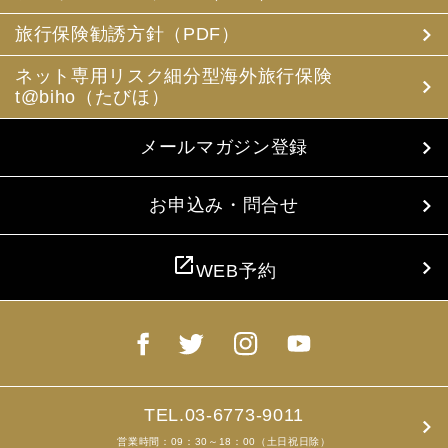
(3) 当社は、旅行中に疾病・事故等があった場合に備え、
お客様の旅行中の連絡先の方の個人情報をお伺いすること
旅行保険勧誘方針（PDF）
があります。この個人情報は、お客様に疾病等があった場
合で連絡先の方へ連絡の必要があると当社が認めた場合に
ネット専用リスク細分型海外旅行保険
使用させていただきます。お客様は、連絡先の方の個人情
t@biho（たびほ）
報を当社らに提供することについて連絡先の方の同意を得
るものとします。
メールマガジン登録
4. お客様個人情報の収集・利用について
当社は、お客様の個人情報を収集、利用するにあたり、以
下の取扱いをしておりますことを予めご承知おき願いま
お申込み・問合せ
す。
(1) 収集目的、利用範囲をパンフレット、お申込書に明示
し、同意を得ます。
open_in_new
WEB予約
(2) お客様の同意がない限り、収集目的以外に使用いたし
ません。
(3) 預託、第三者提供する場合は、予めその旨をお知らせ
し、同意を得ます。
(4) お客様が未成年者の場合、親権者の同意を得ます。
(5) 今後のお客様のご旅行申込みを簡素化するため、ま
た、お申込のあった旅行の手配及び旅程の管理のために、
以下の当社のグループ企業とお客様情報を共有する場合が
TEL.03-6773-9011
ありますが、厳重に管理・保管いたします。
営業時間：09：30～18：00（土日祝日除）
(6) お申込、資料のご請求等において、お客様が当社にご