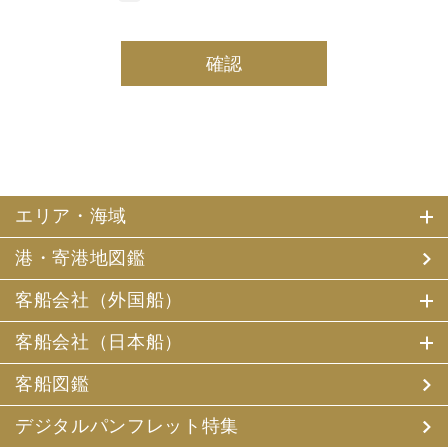
しております。
(2) 当社は、採用・求人応募者及び、当社で就業する社員
の個人情報を個人データとして保有しております。
(3) 当社は、当社で就業する社員及び社員の扶養親族、及
び当社が支払調書等を作成する継続的契約関係のある個人
の個人番号（マイナンバー）を個人データとして保有して
おります。
2. お客様個人情報の利用目的
(1) 当社及び当社の代理旅行業者（以下、「当社ら」とい
います。）は、お客様がご旅行の申込みの際にお申出いた
エリア・海域
だいた個人情報についてお客様との連絡のために利用させ
ていただくほか、お客様がお申込みいただいた旅行におい
港・寄港地図鑑
て運送・宿泊機関等（主要な運送・宿泊機関等について契
約書面に記載されています）の提供する旅行サービスの手
配及びそれらのサービスの受領のための手続、また旅行代
客船会社（外国船）
金の支払のための手続に必要な範囲内で利用させていただ
きます。
客船会社（日本船）
その他、当社は、
(1) 当社及び当社の提携する企業の商品やサービス、キャ
客船図鑑
ンペーンのご案内
(2) 旅行参加後のご意見やご感想の提供のお願い
デジタルパンフレット特集
(3) アンケートのお願い