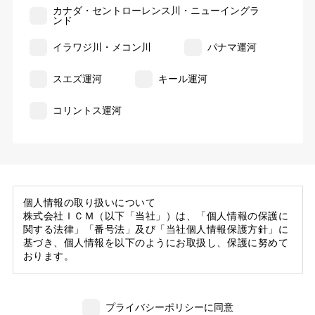
カナダ・セントローレンス川・ニューイングラ
ンド
イラワジ川・メコン川
パナマ運河
スエズ運河
キール運河
コリントス運河
個人情報の取り扱いについて
株式会社ＩＣＭ（以下「当社」）は、「個人情報の保護に
関する法律」「番号法」及び「当社個人情報保護方針」に
基づき、個人情報を以下のようにお取扱し、保護に努めて
おります。
1. 当社の保有する個人情報
(1) 当社は、お客様がご旅行の申込等にあたり当社に提供
プライバシーポリシーに同意
いただいた個人情報の一部を個人データとして保有