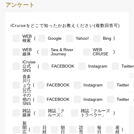
アンケート
iCruiseをどこで知ったかお教えください(複数回答可)
WEB
(
)
Google
Yahoo!
Bing
検索
WEB
Sea & River
WEB
(
)
媒体
Journey
CRUISE
iCruise
(
公式
FACEBOOK
Instagram
Twitte
SNS
喜多
川リ
(
ュウ
FACEBOOK
Instagram
Twitter
公式
SNS
その
(
他の
FACEBOOK
Instagram
Twitter
SNS
雑誌
雑誌「ク
雑誌「クルーズ
(
)
媒体
ルーズ」
トラベラー」
新
聞
日
朝
読
毎
産
(
)
広
経
日
売
日
経