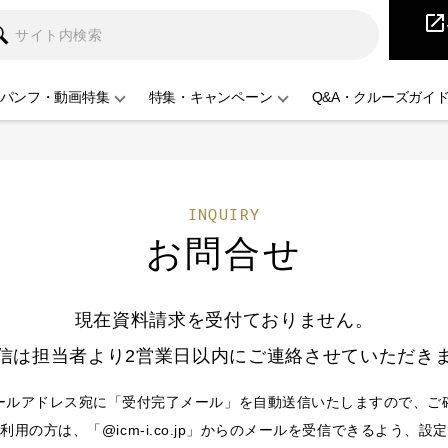
iCruise
open_in_new
パンフ・動画特集
特集・キャンペーン
Q&A・クルーズガイ
INQUIRY
お問合せ
現在資料請求を受付ておりません。
信は担当者より2営業日以内にご連絡させていただき
ールアドレス宛に「受付完了メール」を自動送信いたしますので、ご
用の方は、「@icm-i.co.jp」からのメールを受信できるよう、