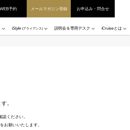
WEB予約
メールマガジン登録
お申込み・問合せ
ド
i
Style
説明会＆専用デスク
iCruiseとは
(アライアンス)
ます。
確認ください。
設定をお願いいたします。