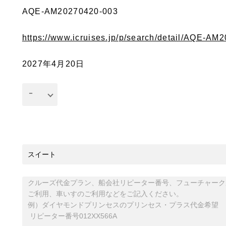
AQE-AM20270420-003
https://www.icruises.jp/p/search/detail/AQE-A
2027年4月20日