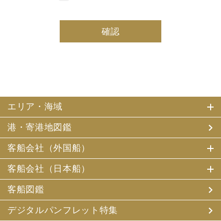
しております。
(2) 当社は、採用・求人応募者及び、当社で就業する社員
の個人情報を個人データとして保有しております。
(3) 当社は、当社で就業する社員及び社員の扶養親族、及
び当社が支払調書等を作成する継続的契約関係のある個人
の個人番号（マイナンバー）を個人データとして保有して
おります。
2. お客様個人情報の利用目的
(1) 当社及び当社の代理旅行業者（以下、「当社ら」とい
います。）は、お客様がご旅行の申込みの際にお申出いた
エリア・海域
だいた個人情報についてお客様との連絡のために利用させ
ていただくほか、お客様がお申込みいただいた旅行におい
港・寄港地図鑑
て運送・宿泊機関等（主要な運送・宿泊機関等について契
約書面に記載されています）の提供する旅行サービスの手
配及びそれらのサービスの受領のための手続、また旅行代
客船会社（外国船）
金の支払のための手続に必要な範囲内で利用させていただ
きます。
客船会社（日本船）
その他、当社は、
(1) 当社及び当社の提携する企業の商品やサービス、キャ
客船図鑑
ンペーンのご案内
(2) 旅行参加後のご意見やご感想の提供のお願い
デジタルパンフレット特集
(3) アンケートのお願い