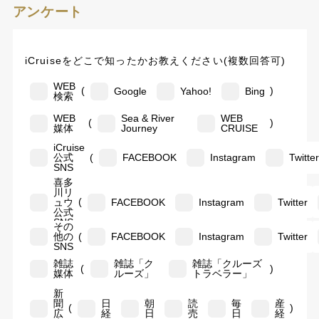
アンケート
iCruiseをどこで知ったかお教えください(複数回答可)
WEB
(
)
Google
Yahoo!
Bing
検索
WEB
Sea & River
WEB
(
)
媒体
Journey
CRUISE
iCruise
(
公式
FACEBOOK
Instagram
Twitte
SNS
喜多
川リ
(
ュウ
FACEBOOK
Instagram
Twitter
公式
SNS
その
(
他の
FACEBOOK
Instagram
Twitter
SNS
雑誌
雑誌「ク
雑誌「クルーズ
(
)
媒体
ルーズ」
トラベラー」
新
聞
日
朝
読
毎
産
(
)
広
経
日
売
日
経