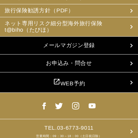
(3) 当社は、旅行中に疾病・事故等があった場合に備え、
お客様の旅行中の連絡先の方の個人情報をお伺いすること
旅行保険勧誘方針（PDF）
があります。この個人情報は、お客様に疾病等があった場
合で連絡先の方へ連絡の必要があると当社が認めた場合に
ネット専用リスク細分型海外旅行保険
使用させていただきます。お客様は、連絡先の方の個人情
t@biho（たびほ）
報を当社らに提供することについて連絡先の方の同意を得
るものとします。
メールマガジン登録
4. お客様個人情報の収集・利用について
当社は、お客様の個人情報を収集、利用するにあたり、以
下の取扱いをしておりますことを予めご承知おき願いま
お申込み・問合せ
す。
(1) 収集目的、利用範囲をパンフレット、お申込書に明示
し、同意を得ます。
open_in_new
WEB予約
(2) お客様の同意がない限り、収集目的以外に使用いたし
ません。
(3) 預託、第三者提供する場合は、予めその旨をお知らせ
し、同意を得ます。
(4) お客様が未成年者の場合、親権者の同意を得ます。
(5) 今後のお客様のご旅行申込みを簡素化するため、ま
た、お申込のあった旅行の手配及び旅程の管理のために、
以下の当社のグループ企業とお客様情報を共有する場合が
TEL.03-6773-9011
ありますが、厳重に管理・保管いたします。
営業時間：09：30～18：00（土日祝日除）
(6) お申込、資料のご請求等において、お客様が当社にご