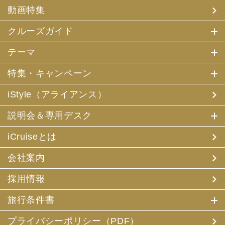
(4) 特典サービスの提供
動画特集
(5) 統計資料の作成
にお客様の個人情報を利用させていただくことがありま
す。
クルーズガイド
(2) 当社は、採用・求人応募者が当社にお申出いただいた
テーマ
個人情報について、本人確認、本人との連絡その他、採
用・求人の業務に必要な範囲内で利用させていただきま
特集・キャンペーン
す。
iStyle（アライアンス）
3. お客様個人情報の第三者への提供
(1) 当社は、お申込みいただいた旅行サービスの手配及び
説明会＆専用デスク
それらのサービスの受領のための手続に必要な範囲内、ま
たは当社の旅行契約上の責任、事故時の費用等を担保する
保険の手続き上必要な範囲内で、それら運送・宿泊機関、
iCruiseとは
保険会社等に対し、お客様の氏名、性別、年齢、住所、電
話番号またはメールアドレス、パスポート番号、クレジッ
会社案内
トカード番号を電磁的方法等で送付することにより提供い
たします。
採用情報
(2) 当社は、旅行先でのお客様のお買い物等の便宜のた
め、当社の保有するお客様の個人データを土産物店に提供
旅行条件書
することがあります。この場合、お客様の氏名、パスポー
ト番号及び搭乗される航空便名等に係る個人データを、予
め電磁的方法等で送付することによって提供いたします。
プライバシーポリシー（PDF）