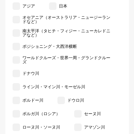
アジア
日本
オセアニア（オーストラリア・ニュージーラン
ドなど）
南太平洋（タヒチ・フィジー・ニューカレドニ
アなど）
ポジショニング・大西洋横断
ワールドクルーズ・世界一周・グランドクルー
ズ
ドナウ川
ライン川・マイン川・モーゼル川
ボルドー川
ドウロ川
ボルガ川（ロシア）
セーヌ川
ローヌ川・ソーヌ川
アマゾン川