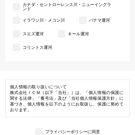
カナダ・セントローレンス川・ニューイングラ
ンド
イラワジ川・メコン川
パナマ運河
スエズ運河
キール運河
コリントス運河
個人情報の取り扱いについて
株式会社ＩＣＭ（以下「当社」）は、「個人情報の保護に
関する法律」「番号法」及び「当社個人情報保護方針」に
基づき、個人情報を以下のようにお取扱し、保護に努めて
おります。
1. 当社の保有する個人情報
(1) 当社は、お客様がご旅行の申込等にあたり当社に提供
プライバシーポリシーに同意
いただいた個人情報の一部を個人データとして保有