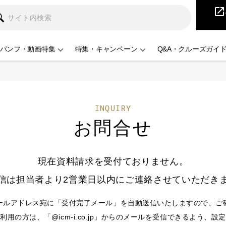
iCruise
open_in_new
パンフ・動画特集
特集・キャンペーン
Q&A・クルーズガイ
INQUIRY
お問合せ
現在資料請求を受付ておりません。
信は担当者より2営業日以内にご連絡させていただき
ールアドレス宛に「受付完了メール」を自動送信いたしますので、ご
用の方は、「@icm-i.co.jp」からのメールを受信できるよう、