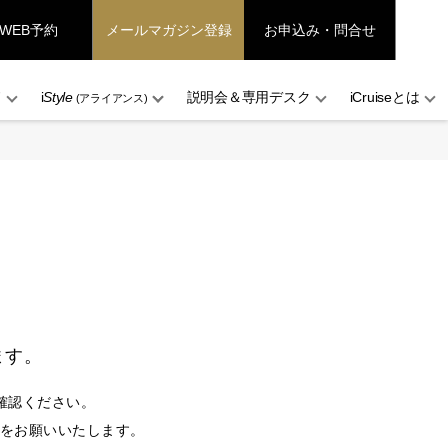
WEB予約
メールマガジン登録
お申込み・問合せ
ド
i
Style
説明会＆専用デスク
iCruiseとは
(アライアンス)
ます。
確認ください。
設定をお願いいたします。