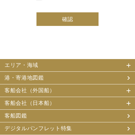
しております。
(2) 当社は、採用・求人応募者及び、当社で就業する社員
の個人情報を個人データとして保有しております。
(3) 当社は、当社で就業する社員及び社員の扶養親族、及
び当社が支払調書等を作成する継続的契約関係のある個人
の個人番号（マイナンバー）を個人データとして保有して
おります。
2. お客様個人情報の利用目的
(1) 当社及び当社の代理旅行業者（以下、「当社ら」とい
います。）は、お客様がご旅行の申込みの際にお申出いた
エリア・海域
だいた個人情報についてお客様との連絡のために利用させ
ていただくほか、お客様がお申込みいただいた旅行におい
港・寄港地図鑑
て運送・宿泊機関等（主要な運送・宿泊機関等について契
約書面に記載されています）の提供する旅行サービスの手
配及びそれらのサービスの受領のための手続、また旅行代
客船会社（外国船）
金の支払のための手続に必要な範囲内で利用させていただ
きます。
客船会社（日本船）
その他、当社は、
(1) 当社及び当社の提携する企業の商品やサービス、キャ
客船図鑑
ンペーンのご案内
(2) 旅行参加後のご意見やご感想の提供のお願い
デジタルパンフレット特集
(3) アンケートのお願い