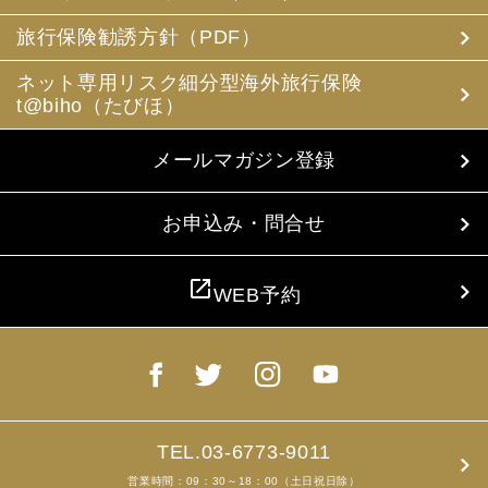
(3) 当社は、旅行中に疾病・事故等があった場合に備え、
お客様の旅行中の連絡先の方の個人情報をお伺いすること
旅行保険勧誘方針（PDF）
があります。この個人情報は、お客様に疾病等があった場
合で連絡先の方へ連絡の必要があると当社が認めた場合に
ネット専用リスク細分型海外旅行保険
使用させていただきます。お客様は、連絡先の方の個人情
t@biho（たびほ）
報を当社らに提供することについて連絡先の方の同意を得
るものとします。
メールマガジン登録
4. お客様個人情報の収集・利用について
当社は、お客様の個人情報を収集、利用するにあたり、以
下の取扱いをしておりますことを予めご承知おき願いま
お申込み・問合せ
す。
(1) 収集目的、利用範囲をパンフレット、お申込書に明示
し、同意を得ます。
open_in_new
WEB予約
(2) お客様の同意がない限り、収集目的以外に使用いたし
ません。
(3) 預託、第三者提供する場合は、予めその旨をお知らせ
し、同意を得ます。
(4) お客様が未成年者の場合、親権者の同意を得ます。
(5) 今後のお客様のご旅行申込みを簡素化するため、ま
た、お申込のあった旅行の手配及び旅程の管理のために、
以下の当社のグループ企業とお客様情報を共有する場合が
TEL.03-6773-9011
ありますが、厳重に管理・保管いたします。
営業時間：09：30～18：00（土日祝日除）
(6) お申込、資料のご請求等において、お客様が当社にご