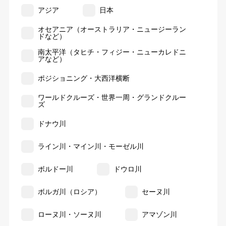
アジア
日本
オセアニア（オーストラリア・ニュージーラン
ドなど）
南太平洋（タヒチ・フィジー・ニューカレドニ
アなど）
ポジショニング・大西洋横断
ワールドクルーズ・世界一周・グランドクルー
ズ
ドナウ川
ライン川・マイン川・モーゼル川
ボルドー川
ドウロ川
ボルガ川（ロシア）
セーヌ川
ローヌ川・ソーヌ川
アマゾン川