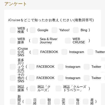
アンケート
iCruiseをどこで知ったかお教えください(複数回答可)
WEB
(
)
Google
Yahoo!
Bing
検索
WEB
Sea & River
WEB
(
)
媒体
Journey
CRUISE
iCruise
(
公式
FACEBOOK
Instagram
Twitte
SNS
喜多
川リ
(
ュウ
FACEBOOK
Instagram
Twitter
公式
SNS
その
(
他の
FACEBOOK
Instagram
Twitter
SNS
雑誌
雑誌「ク
雑誌「クルーズ
(
)
媒体
ルーズ」
トラベラー」
新
聞
日
朝
読
毎
産
(
)
広
経
日
売
日
経