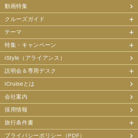
(4) 特典サービスの提供
動画特集
(5) 統計資料の作成
にお客様の個人情報を利用させていただくことがありま
す。
クルーズガイド
(2) 当社は、採用・求人応募者が当社にお申出いただいた
テーマ
個人情報について、本人確認、本人との連絡その他、採
用・求人の業務に必要な範囲内で利用させていただきま
特集・キャンペーン
す。
iStyle（アライアンス）
3. お客様個人情報の第三者への提供
(1) 当社は、お申込みいただいた旅行サービスの手配及び
説明会＆専用デスク
それらのサービスの受領のための手続に必要な範囲内、ま
たは当社の旅行契約上の責任、事故時の費用等を担保する
保険の手続き上必要な範囲内で、それら運送・宿泊機関、
iCruiseとは
保険会社等に対し、お客様の氏名、性別、年齢、住所、電
話番号またはメールアドレス、パスポート番号、クレジッ
会社案内
トカード番号を電磁的方法等で送付することにより提供い
たします。
採用情報
(2) 当社は、旅行先でのお客様のお買い物等の便宜のた
め、当社の保有するお客様の個人データを土産物店に提供
旅行条件書
することがあります。この場合、お客様の氏名、パスポー
ト番号及び搭乗される航空便名等に係る個人データを、予
め電磁的方法等で送付することによって提供いたします。
プライバシーポリシー（PDF）