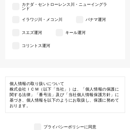
カナダ・セントローレンス川・ニューイングラ
ンド
イラワジ川・メコン川
パナマ運河
スエズ運河
キール運河
コリントス運河
個人情報の取り扱いについて
株式会社ＩＣＭ（以下「当社」）は、「個人情報の保護に
関する法律」「番号法」及び「当社個人情報保護方針」に
基づき、個人情報を以下のようにお取扱し、保護に努めて
おります。
1. 当社の保有する個人情報
(1) 当社は、お客様がご旅行の申込等にあたり当社に提供
プライバシーポリシーに同意
いただいた個人情報の一部を個人データとして保有