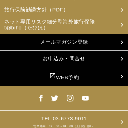
(3) 当社は、旅行中に疾病・事故等があった場合に備え、
お客様の旅行中の連絡先の方の個人情報をお伺いすること
旅行保険勧誘方針（PDF）
があります。この個人情報は、お客様に疾病等があった場
合で連絡先の方へ連絡の必要があると当社が認めた場合に
ネット専用リスク細分型海外旅行保険
使用させていただきます。お客様は、連絡先の方の個人情
t@biho（たびほ）
報を当社らに提供することについて連絡先の方の同意を得
るものとします。
メールマガジン登録
4. お客様個人情報の収集・利用について
当社は、お客様の個人情報を収集、利用するにあたり、以
下の取扱いをしておりますことを予めご承知おき願いま
お申込み・問合せ
す。
(1) 収集目的、利用範囲をパンフレット、お申込書に明示
し、同意を得ます。
open_in_new
WEB予約
(2) お客様の同意がない限り、収集目的以外に使用いたし
ません。
(3) 預託、第三者提供する場合は、予めその旨をお知らせ
し、同意を得ます。
(4) お客様が未成年者の場合、親権者の同意を得ます。
(5) 今後のお客様のご旅行申込みを簡素化するため、ま
た、お申込のあった旅行の手配及び旅程の管理のために、
以下の当社のグループ企業とお客様情報を共有する場合が
TEL.03-6773-9011
ありますが、厳重に管理・保管いたします。
営業時間：09：30～18：00（土日祝日除）
(6) お申込、資料のご請求等において、お客様が当社にご