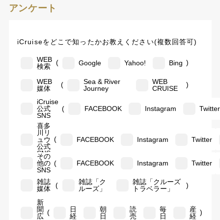
アンケート
iCruiseをどこで知ったかお教えください(複数回答可)
WEB
(
)
Google
Yahoo!
Bing
検索
WEB
Sea & River
WEB
(
)
媒体
Journey
CRUISE
iCruise
(
公式
FACEBOOK
Instagram
Twitte
SNS
喜多
川リ
(
ュウ
FACEBOOK
Instagram
Twitter
公式
SNS
その
(
他の
FACEBOOK
Instagram
Twitter
SNS
雑誌
雑誌「ク
雑誌「クルーズ
(
)
媒体
ルーズ」
トラベラー」
新
聞
日
朝
読
毎
産
(
)
広
経
日
売
日
経