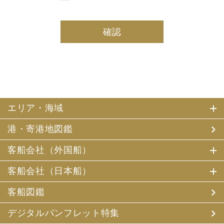
しております。
(2) 当社は、採用・求人応募者及び、当社で就業する社員
の個人情報を個人データとして保有しております。
(3) 当社は、当社で就業する社員及び社員の扶養親族、及
び当社が支払調書等を作成する継続的契約関係のある個人
の個人番号（マイナンバー）を個人データとして保有して
おります。
2. お客様個人情報の利用目的
(1) 当社及び当社の代理旅行業者（以下、「当社ら」とい
います。）は、お客様がご旅行の申込みの際にお申出いた
エリア・海域
だいた個人情報についてお客様との連絡のために利用させ
ていただくほか、お客様がお申込みいただいた旅行におい
港・寄港地図鑑
て運送・宿泊機関等（主要な運送・宿泊機関等について契
約書面に記載されています）の提供する旅行サービスの手
配及びそれらのサービスの受領のための手続、また旅行代
客船会社（外国船）
金の支払のための手続に必要な範囲内で利用させていただ
きます。
客船会社（日本船）
その他、当社は、
(1) 当社及び当社の提携する企業の商品やサービス、キャ
客船図鑑
ンペーンのご案内
(2) 旅行参加後のご意見やご感想の提供のお願い
デジタルパンフレット特集
(3) アンケートのお願い