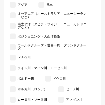
アジア
日本
オセアニア（オーストラリア・ニュージーラン
ドなど）
南太平洋（タヒチ・フィジー・ニューカレドニ
アなど）
ポジショニング・大西洋横断
ワールドクルーズ・世界一周・グランドクルー
ズ
ドナウ川
ライン川・マイン川・モーゼル川
ボルドー川
ドウロ川
ボルガ川（ロシア）
セーヌ川
ローヌ川・ソーヌ川
アマゾン川