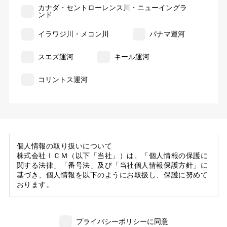
カナダ・セントローレンス川・ニューイングラ
ンド
イラワジ川・メコン川
パナマ運河
スエズ運河
キール運河
コリントス運河
個人情報の取り扱いについて
株式会社ＩＣＭ（以下「当社」）は、「個人情報の保護に
関する法律」「番号法」及び「当社個人情報保護方針」に
基づき、個人情報を以下のようにお取扱し、保護に努めて
おります。
1. 当社の保有する個人情報
(1) 当社は、お客様がご旅行の申込等にあたり当社に提供
プライバシーポリシーに同意
いただいた個人情報の一部を個人データとして保有