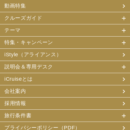
(4) 特典サービスの提供
動画特集
(5) 統計資料の作成
にお客様の個人情報を利用させていただくことがありま
す。
クルーズガイド
(2) 当社は、採用・求人応募者が当社にお申出いただいた
テーマ
個人情報について、本人確認、本人との連絡その他、採
用・求人の業務に必要な範囲内で利用させていただきま
特集・キャンペーン
す。
iStyle（アライアンス）
3. お客様個人情報の第三者への提供
(1) 当社は、お申込みいただいた旅行サービスの手配及び
説明会＆専用デスク
それらのサービスの受領のための手続に必要な範囲内、ま
たは当社の旅行契約上の責任、事故時の費用等を担保する
保険の手続き上必要な範囲内で、それら運送・宿泊機関、
iCruiseとは
保険会社等に対し、お客様の氏名、性別、年齢、住所、電
話番号またはメールアドレス、パスポート番号、クレジッ
会社案内
トカード番号を電磁的方法等で送付することにより提供い
たします。
採用情報
(2) 当社は、旅行先でのお客様のお買い物等の便宜のた
め、当社の保有するお客様の個人データを土産物店に提供
旅行条件書
することがあります。この場合、お客様の氏名、パスポー
ト番号及び搭乗される航空便名等に係る個人データを、予
め電磁的方法等で送付することによって提供いたします。
プライバシーポリシー（PDF）